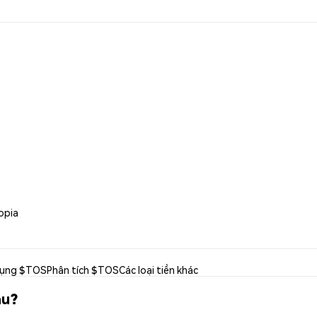
opia
dụng $TOS
Phân tích $TOS
Các loại tiền khác
âu?