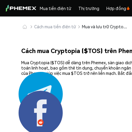
Mua tiền điện tử
Thị trường
Hợp đồng
Cách mua tiền điện tử
Mua và lưu trữ Cryptopia ($TOS) an toàn
Cách mua Cryptopia ($TOS) trên Phe
Mua Cryptopia ($TOS) dễ dàng trên Phemex, sàn giao dịch
toán linh hoạt, bao gồm thẻ tín dụng, chuyển khoản ngân 
của Phemex giúp việc mua $TOS trở nên liền mạch. Bắt đầu
Chia sẻ: