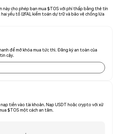
ản này cho phép bạn mua $TOS với phí thấp bằng thẻ tín
hai yếu tố (2FA), kiểm toán dự trữ và bảo vệ chống lừa
hanh để mở khóa mua tức thì. Đăng ký an toàn của
tin cậy.
nạp tiền vào tài khoản. Nạp USDT hoặc crypto với xử
ể mua $TOS một cách an tâm.