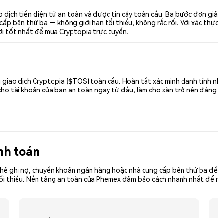
 dịch tiền điện tử an toàn và được tin cậy toàn cầu. Ba bước đơn gi
p bên thứ ba — không giới hạn tối thiểu, không rắc rối. Với xác thực 
ơi tốt nhất để mua Cryptopia trực tuyến.
 giao dịch Cryptopia ($TOS) toàn cầu. Hoàn tất xác minh danh tính n
cho tài khoản của bạn an toàn ngay từ đầu, làm cho sàn trở nên đáng 
nh toán
hẻ ghi nợ, chuyển khoản ngân hàng hoặc nhà cung cấp bên thứ ba để 
iền tối thiểu. Nền tảng an toàn của Phemex đảm bảo cách nhanh nhất đ