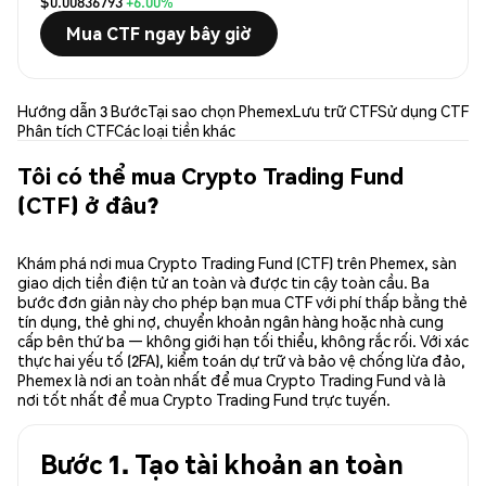
$0.00836793
+6.00%
Mua CTF ngay bây giờ
Hướng dẫn 3 Bước
Tại sao chọn Phemex
Lưu trữ CTF
Sử dụng CTF
Phân tích CTF
Các loại tiền khác
Tôi có thể mua Crypto Trading Fund
(CTF) ở đâu?
Khám phá nơi mua Crypto Trading Fund (CTF) trên Phemex, sàn
giao dịch tiền điện tử an toàn và được tin cậy toàn cầu. Ba
bước đơn giản này cho phép bạn mua CTF với phí thấp bằng thẻ
tín dụng, thẻ ghi nợ, chuyển khoản ngân hàng hoặc nhà cung
cấp bên thứ ba — không giới hạn tối thiểu, không rắc rối. Với xác
thực hai yếu tố (2FA), kiểm toán dự trữ và bảo vệ chống lừa đảo,
Phemex là nơi an toàn nhất để mua Crypto Trading Fund và là
nơi tốt nhất để mua Crypto Trading Fund trực tuyến.
Bước 1. Tạo tài khoản an toàn