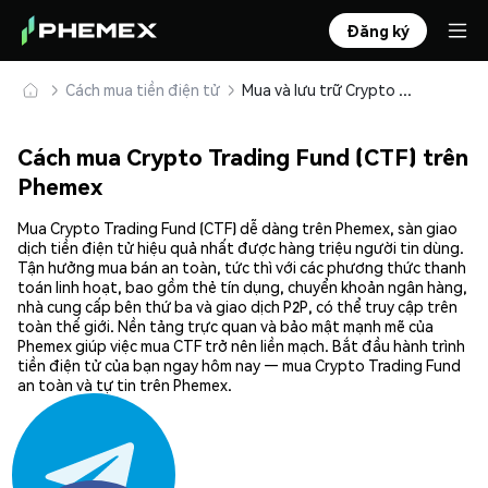
Đăng ký
Cách mua tiền điện tử
Mua và lưu trữ Crypto Trading Fund (CTF) an toàn
Cách mua Crypto Trading Fund (CTF) trên
Phemex
Mua Crypto Trading Fund (CTF) dễ dàng trên Phemex, sàn giao
dịch tiền điện tử hiệu quả nhất được hàng triệu người tin dùng.
Tận hưởng mua bán an toàn, tức thì với các phương thức thanh
toán linh hoạt, bao gồm thẻ tín dụng, chuyển khoản ngân hàng,
nhà cung cấp bên thứ ba và giao dịch P2P, có thể truy cập trên
toàn thế giới. Nền tảng trực quan và bảo mật mạnh mẽ của
Phemex giúp việc mua CTF trở nên liền mạch. Bắt đầu hành trình
tiền điện tử của bạn ngay hôm nay — mua Crypto Trading Fund
an toàn và tự tin trên Phemex.