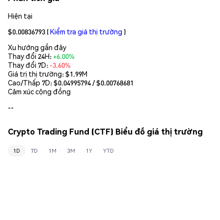
Hiện tại
$0.00836793
(
Kiểm tra giá thị trường
)
Xu hướng gần đây
Thay đổi 24H:
+6.00%
Thay đổi 7D:
-3.60%
Giá trị thị trường:
$1.99M
Cao/Thấp 7D: $
0.04995794
/ $
0.00768681
Cảm xúc cộng đồng
--
Crypto Trading Fund (CTF) Biểu đồ giá thị trường
1D
7D
1M
3M
1Y
YTD