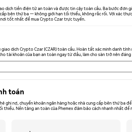
o dịch tiền điện tử an toàn và được tin cậy toàn cầu. Ba bước đơn g
p bên thứ ba — không giới hạn tối thiểu, không rắc rối. Với xác thực 
 nơi tốt nhất để mua Crypto Czar trực tuyến.
giao dịch Crypto Czar (CZAR) toàn cầu. Hoàn tất xác minh danh tính
cho tài khoản của bạn an toàn ngay từ đầu, làm cho sàn trở nên đáng 
nh toán
hẻ ghi nợ, chuyển khoản ngân hàng hoặc nhà cung cấp bên thứ ba để 
iền tối thiểu. Nền tảng an toàn của Phemex đảm bảo cách nhanh nhất đ