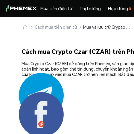
Mua tiền điện tử
Thị trường
Hợp đồng
Cách mua tiền điện tử
Mua và lưu trữ Crypto Czar (CZAR) an toàn
Cách mua Crypto Czar (CZAR) trên P
Mua Crypto Czar (CZAR) dễ dàng trên Phemex, sàn giao dịc
toán linh hoạt, bao gồm thẻ tín dụng, chuyển khoản ngân 
của Phemex giúp việc mua CZAR trở nên liền mạch. Bắt đầu
Chia sẻ: