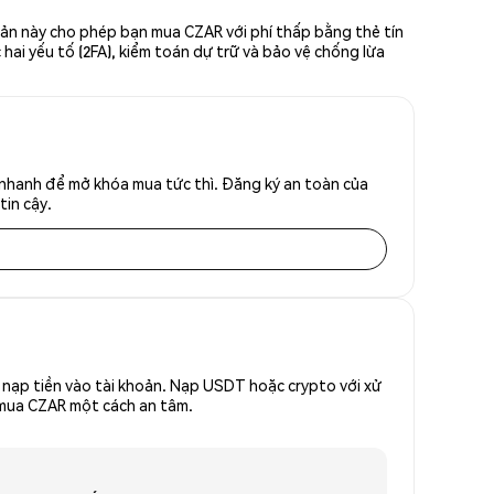
iản này cho phép bạn mua CZAR với phí thấp bằng thẻ tín
hai yếu tố (2FA), kiểm toán dự trữ và bảo vệ chống lừa
 nhanh để mở khóa mua tức thì. Đăng ký an toàn của
tin cậy.
nạp tiền vào tài khoản. Nạp USDT hoặc crypto với xử
ể mua CZAR một cách an tâm.