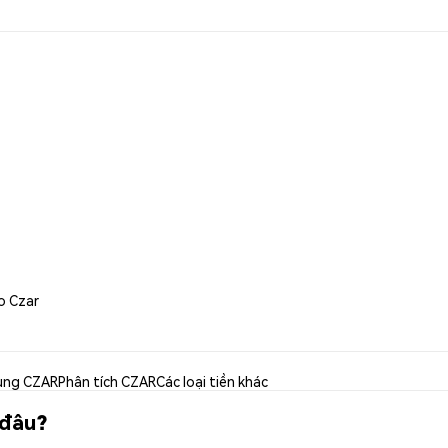
o Czar
ụng CZAR
Phân tích CZAR
Các loại tiền khác
 đâu?