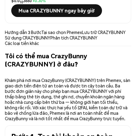
$0.0
3660
+0.30%
10
Mua CRAZYBUNNY ngay bây giờ
Hướng dẫn 3 Bước
Tại sao chọn Phemex
Lưu trữ CRAZYBUNNY
Sử dụng CRAZYBUNNY
Phân tích CRAZYBUNNY
Các loại tiền khác
Tôi có thể mua CrazyBunny
(CRAZYBUNNY) ở đâu?
Khám phá nơi mua CrazyBunny (CRAZYBUNNY) trên Phemex, sàn
giao dịch tiền điện tử an toàn và được tin cậy toàn cầu. Ba
bước đơn giản này cho phép bạn mua CRAZYBUNNY với phí
thấp bằng thẻ tín dụng, thẻ ghi nợ, chuyển khoản ngân hàng
hoặc nhà cung cấp bên thứ ba — không giới hạn tối thiểu,
không rắc rối. Với xác thực hai yếu tố (2FA), kiểm toán dự trữ và
bảo vệ chống lừa đảo, Phemex là nơi an toàn nhất để mua
CrazyBunny và là nơi tốt nhất để mua CrazyBunny trực tuyến.