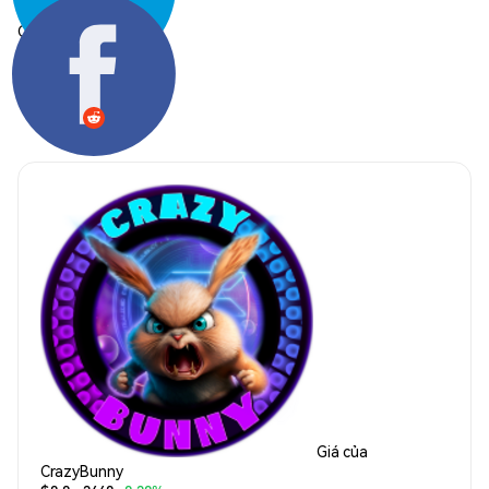
Chia sẻ:
Giá của
CrazyBunny