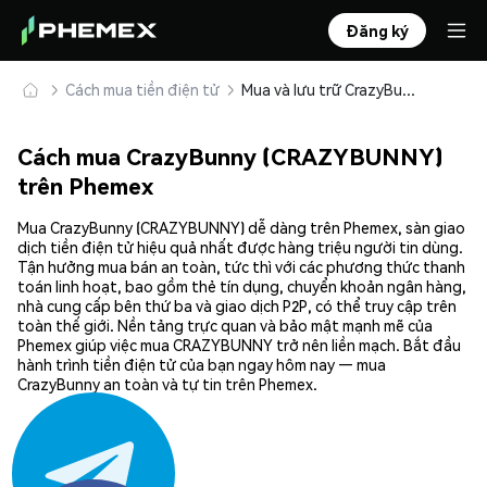
Đăng ký
Cách mua tiền điện tử
Mua và lưu trữ CrazyBunny (CRAZYBUNNY) an toàn
Cách mua CrazyBunny (CRAZYBUNNY)
trên Phemex
Mua CrazyBunny (CRAZYBUNNY) dễ dàng trên Phemex, sàn giao
dịch tiền điện tử hiệu quả nhất được hàng triệu người tin dùng.
Tận hưởng mua bán an toàn, tức thì với các phương thức thanh
toán linh hoạt, bao gồm thẻ tín dụng, chuyển khoản ngân hàng,
nhà cung cấp bên thứ ba và giao dịch P2P, có thể truy cập trên
toàn thế giới. Nền tảng trực quan và bảo mật mạnh mẽ của
Phemex giúp việc mua CRAZYBUNNY trở nên liền mạch. Bắt đầu
hành trình tiền điện tử của bạn ngay hôm nay — mua
CrazyBunny an toàn và tự tin trên Phemex.