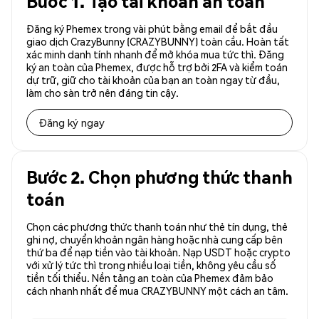
Bước 1. Tạo tài khoản an toàn
Đăng ký Phemex trong vài phút bằng email để bắt đầu
giao dịch CrazyBunny (CRAZYBUNNY) toàn cầu. Hoàn tất
xác minh danh tính nhanh để mở khóa mua tức thì. Đăng
ký an toàn của Phemex, được hỗ trợ bởi 2FA và kiểm toán
dự trữ, giữ cho tài khoản của bạn an toàn ngay từ đầu,
làm cho sàn trở nên đáng tin cậy.
Đăng ký ngay
Bước 2. Chọn phương thức thanh
toán
Chọn các phương thức thanh toán như thẻ tín dụng, thẻ
ghi nợ, chuyển khoản ngân hàng hoặc nhà cung cấp bên
thứ ba để nạp tiền vào tài khoản. Nạp USDT hoặc crypto
với xử lý tức thì trong nhiều loại tiền, không yêu cầu số
tiền tối thiểu. Nền tảng an toàn của Phemex đảm bảo
cách nhanh nhất để mua CRAZYBUNNY một cách an tâm.