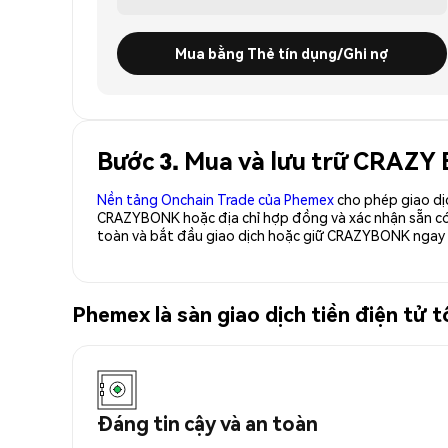
Mua bằng Thẻ tín dụng/Ghi nợ
Bước 3. Mua và lưu trữ CRAZ
Nền tảng Onchain Trade của Phemex
cho phép giao dị
CRAZYBONK hoặc địa chỉ hợp đồng và xác nhận sẵn c
toàn và bắt đầu giao dịch hoặc giữ CRAZYBONK ngay
Phemex là sàn giao dịch tiền điện 
Đáng tin cậy và an toàn