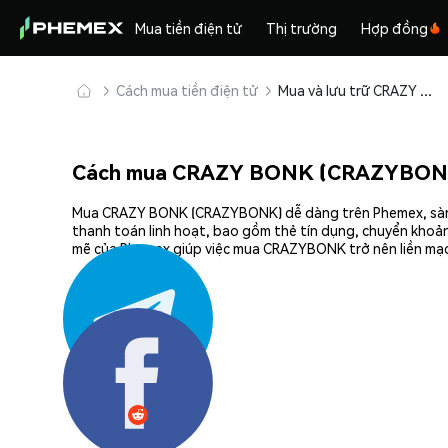
Mua tiền điện tử
Thị trường
Hợp đồng
Cách mua tiền điện tử
Mua và lưu trữ CRAZY BONK (CRAZYBONK) an toàn
Cách mua CRAZY BONK (CRAZYBONK
Mua CRAZY BONK (CRAZYBONK) dễ dàng trên Phemex, sàn gi
thanh toán linh hoạt, bao gồm thẻ tín dụng, chuyển khoản
mẽ của Phemex giúp việc mua CRAZYBONK trở nên liền mạc
Chia sẻ: