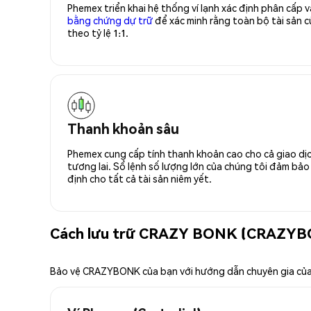
Phemex triển khai hệ thống ví lạnh xác định phân cấp
bằng chứng dự trữ
để xác minh rằng toàn bộ tài sản
theo tỷ lệ 1:1.
Thanh khoản sâu
Phemex cung cấp tính thanh khoản cao cho cả giao dịc
tương lai. Sổ lệnh số lượng lớn của chúng tôi đảm bảo 
định cho tất cả tài sản niêm yết.
Cách lưu trữ CRAZY BONK (CRAZYB
Bảo vệ CRAZYBONK của bạn với hướng dẫn chuyên gia củ