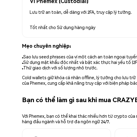
Ví Phemex (Custodial)
Lưu trữ an toàn, dễ dàng với 2FA, truy cập lý tưởng.
Tốt nhất cho
Sử dụng hàng ngày
Mẹo chuyên nghiệp:
Sao lưu seed phrases của ví một cách an toàn ngoại tuyế
Sử dụng mật khẩu độc nhất và bật xác thực hai yếu tố (2F
Thử giao dịch với số lượng nhỏ trước.
Cold wallets giữ khóa cá nhân offline, lý tưởng cho lưu t
của Phemex, cung cấp khả năng truy cập với biện pháp bảo
Bạn có thể làm gì sau khi mua CRAZ
Với Phemex, bạn có thể khai thác nhiều hơn từ crypto của
hàng đầu ngành và hỗ trợ đa ngôn ngữ 24/7.