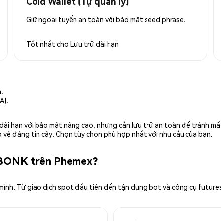
Cold Wallet (Tự quản lý)
Giữ ngoại tuyến an toàn với bảo mật seed phrase.
Tốt nhất cho
Lưu trữ dài hạn
n.
A).
rữ dài hạn với bảo mật nâng cao, nhưng cần lưu trữ an toàn để tránh m
 vệ đáng tin cậy. Chọn tùy chọn phù hợp nhất với nhu cầu của bạn.
YBONK trên Phemex?
 mình. Từ giao dịch spot đầu tiên đến tận dụng bot và công cụ future