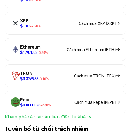
XRP
Cách mua XRP (XRP)
$1.03
-2.50%
Ethereum
Cách mua Ethereum (ETH)
$1,901.03
-0.20%
TRON
Cách mua TRON (TRX)
$0.326988
-0.10%
Pepe
Cách mua Pepe (PEPE)
$0.0000028
-2.60%
Khám phá các tài sản tiền điện tử khác >
Tuyên bố từ chối trách nhiệm