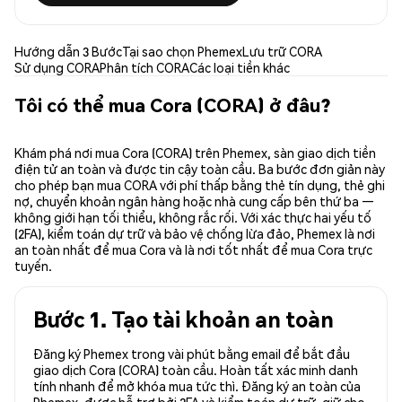
Hướng dẫn 3 Bước
Tại sao chọn Phemex
Lưu trữ CORA
Sử dụng CORA
Phân tích CORA
Các loại tiền khác
Tôi có thể mua Cora (CORA) ở đâu?
Khám phá nơi mua Cora (CORA) trên Phemex, sàn giao dịch tiền
điện tử an toàn và được tin cậy toàn cầu. Ba bước đơn giản này
cho phép bạn mua CORA với phí thấp bằng thẻ tín dụng, thẻ ghi
nợ, chuyển khoản ngân hàng hoặc nhà cung cấp bên thứ ba —
không giới hạn tối thiểu, không rắc rối. Với xác thực hai yếu tố
(2FA), kiểm toán dự trữ và bảo vệ chống lừa đảo, Phemex là nơi
an toàn nhất để mua Cora và là nơi tốt nhất để mua Cora trực
tuyến.
Bước 1. Tạo tài khoản an toàn
Đăng ký Phemex trong vài phút bằng email để bắt đầu
giao dịch Cora (CORA) toàn cầu. Hoàn tất xác minh danh
tính nhanh để mở khóa mua tức thì. Đăng ký an toàn của