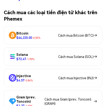
Cách mua các loại tiền điện tử khác trên
Phemex
Bitcoin
Cách mua Bitcoin (BTC)
$64,220.00
-0.50%
Solana
Cách mua Solana (SOL)
$72.47
-1.90%
Injective
Cách mua Injective (INJ)
$4.57
-5.84%
Gram (prev.
Cách mua Gram (prev. Toncoin)
Toncoin)
(GRAM)
$1.37
-2.20%