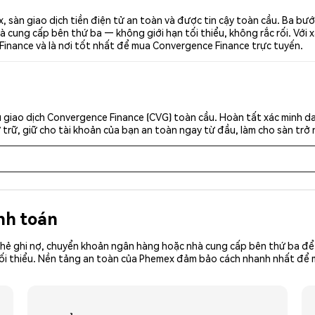
 sàn giao dịch tiền điện tử an toàn và được tin cậy toàn cầu. Ba bư
 cung cấp bên thứ ba — không giới hạn tối thiểu, không rắc rối. Với x
Finance và là nơi tốt nhất để mua Convergence Finance trực tuyến.
 giao dịch Convergence Finance (CVG) toàn cầu. Hoàn tất xác minh da
trữ, giữ cho tài khoản của bạn an toàn ngay từ đầu, làm cho sàn trở 
nh toán
hẻ ghi nợ, chuyển khoản ngân hàng hoặc nhà cung cấp bên thứ ba để 
iền tối thiểu. Nền tảng an toàn của Phemex đảm bảo cách nhanh nhất đ