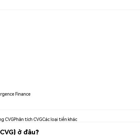
ergence Finance
ng CVG
Phân tích CVG
Các loại tiền khác
(CVG) ở đâu?