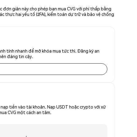
ớc đơn giản này cho phép bạn mua CVG với phí thấp bằng
ác thực hai yếu tố (2FA), kiểm toán dự trữ và bảo vệ chống
nh tính nhanh để mở khóa mua tức thì. Đăng ký an
nên đáng tin cậy.
nạp tiền vào tài khoản. Nạp USDT hoặc crypto với xử
ể mua CVG một cách an tâm.