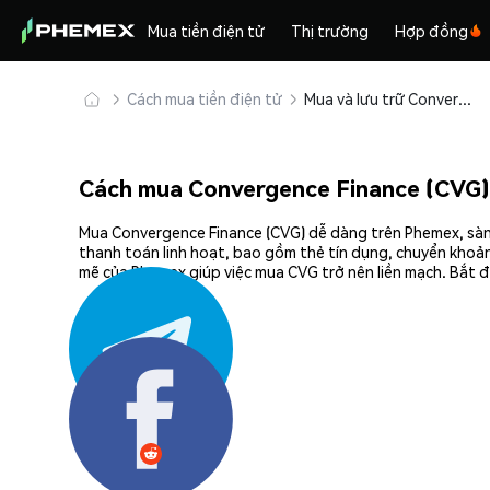
Mua tiền điện tử
Thị trường
Hợp đồng
Cách mua tiền điện tử
Mua và lưu trữ Convergence Finance (CVG) an toàn
Cách mua Convergence Finance (CVG)
Mua Convergence Finance (CVG) dễ dàng trên Phemex, sàn 
thanh toán linh hoạt, bao gồm thẻ tín dụng, chuyển khoản
mẽ của Phemex giúp việc mua CVG trở nên liền mạch. Bắt 
Chia sẻ: