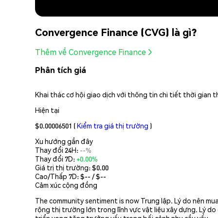
Convergence Finance (CVG) là gì?
Thêm về Convergence Finance
Phân tích giá
Khai thác cơ hội giao dịch với thông tin chi tiết thời gia
Hiện tại
$0.00006501
(
Kiểm tra giá thị trường
)
Xu hướng gần đây
Thay đổi 24H:
--%
Thay đổi 7D:
+0.00%
Giá trị thị trường:
$0.00
Cao/Thấp 7D: $
--
/ $
--
Cảm xúc cộng đồng
The community sentiment is now Trung lập. Lý do nên mua 
rộng thị trường lớn trong lĩnh vực vật liệu xây dựng. Lý d
triển vọng tăng trưởng yếu trong bối cảnh nhu cầu yếu.