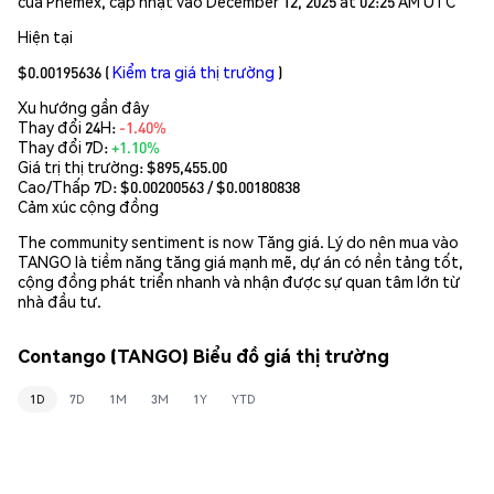
của Phemex, cập nhật vào December 12, 2025 at 02:25 AM UTC
Hiện tại
$0.00195636
(
Kiểm tra giá thị trường
)
Xu hướng gần đây
Thay đổi 24H:
-1.40%
Thay đổi 7D:
+1.10%
Giá trị thị trường:
$895,455.00
Cao/Thấp 7D: $
0.00200563
/ $
0.00180838
Cảm xúc cộng đồng
The community sentiment is now Tăng giá. Lý do nên mua vào
TANGO là tiềm năng tăng giá mạnh mẽ, dự án có nền tảng tốt,
cộng đồng phát triển nhanh và nhận được sự quan tâm lớn từ
nhà đầu tư.
Contango (TANGO) Biểu đồ giá thị trường
1D
7D
1M
3M
1Y
YTD