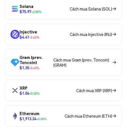
Solana
Cách mua Solana (SOL)
$75.97
+2.80%
Injective
Cách mua Injective (INJ)
$4.41
-2.62%
Gram (prev.
Cách mua Gram (prev. Toncoin)
Toncoin)
(GRAM)
$1.35
-0.43%
XRP
Cách mua XRP (XRP)
$1.04
+0.50%
Ethereum
Cách mua Ethereum (ETH)
$1,913.24
+0.00%