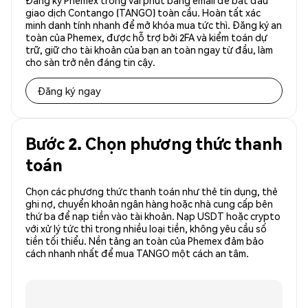
Đăng ký Phemex trong vài phút bằng email để bắt đầu
giao dịch Contango (TANGO) toàn cầu. Hoàn tất xác
minh danh tính nhanh để mở khóa mua tức thì. Đăng ký an
toàn của Phemex, được hỗ trợ bởi 2FA và kiểm toán dự
trữ, giữ cho tài khoản của bạn an toàn ngay từ đầu, làm
cho sàn trở nên đáng tin cậy.
Đăng ký ngay
Bước 2. Chọn phương thức thanh
toán
Chọn các phương thức thanh toán như thẻ tín dụng, thẻ
ghi nợ, chuyển khoản ngân hàng hoặc nhà cung cấp bên
thứ ba để nạp tiền vào tài khoản. Nạp USDT hoặc crypto
với xử lý tức thì trong nhiều loại tiền, không yêu cầu số
tiền tối thiểu. Nền tảng an toàn của Phemex đảm bảo
cách nhanh nhất để mua TANGO một cách an tâm.