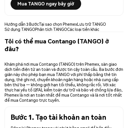
Mua TANGO ngay bây giờ
Hướng dẫn 3 Bước
Tại sao chọn Phemex
Lưu trữ TANGO
Sử dụng TANGO
Phân tích TANGO
Các loại tiền khác
Tôi có thể mua Contango (TANGO) ở
đâu?
Khám phá nơi mua Contango (TANGO) trên Phemex, sàn giao
dịch tiền điện tử an toàn và được tin cậy toàn cầu. Ba bước đơn
giản này cho phép bạn mua TANGO với phí thấp bằng thẻ tín
dụng, thẻ ghi nợ, chuyển khoản ngân hàng hoặc nhà cung cấp
bên thứ ba — không giới hạn tối thiểu, không rắc rối. Với xác
thực hai yếu tố (2FA), kiểm toán dự trữ và bảo vệ chống lừa đảo,
Phemex là nơi an toàn nhất để mua Contango và là nơi tốt nhất
để mua Contango trực tuyến.
Bước 1. Tạo tài khoản an toàn