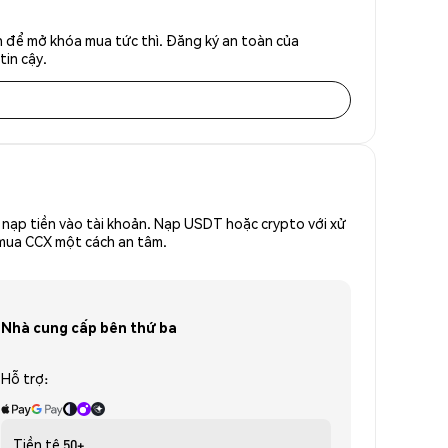
h để mở khóa mua tức thì. Đăng ký an toàn của
tin cậy.
nạp tiền vào tài khoản. Nạp USDT hoặc crypto với xử
ể mua CCX một cách an tâm.
Nhà cung cấp bên thứ ba
Hỗ trợ:
Tiền tệ
50+