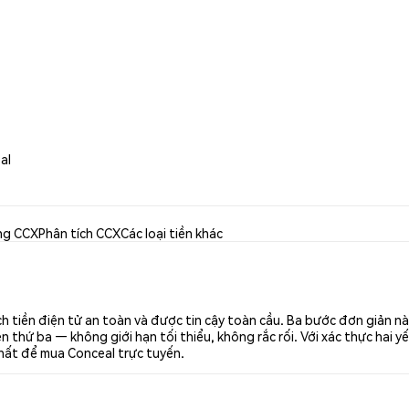
al
ng CCX
Phân tích CCX
Các loại tiền khác
h tiền điện tử an toàn và được tin cậy toàn cầu. Ba bước đơn giản n
thứ ba — không giới hạn tối thiểu, không rắc rối. Với xác thực hai yế
nhất để mua Conceal trực tuyến.