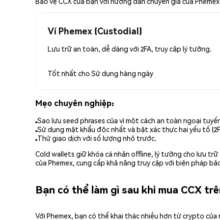
Bảo vệ CCX của bạn với hướng dẫn chuyên gia của Phemex
Ví Phemex (Custodial)
Lưu trữ an toàn, dễ dàng với 2FA, truy cập lý tưởng.
Tốt nhất cho
Sử dụng hàng ngày
Mẹo chuyên nghiệp:
Sao lưu seed phrases của ví một cách an toàn ngoại tuyế
Sử dụng mật khẩu độc nhất và bật xác thực hai yếu tố (2F
Thử giao dịch với số lượng nhỏ trước.
Cold wallets giữ khóa cá nhân offline, lý tưởng cho lưu t
của Phemex, cung cấp khả năng truy cập với biện pháp bảo
Bạn có thể làm gì sau khi mua CCX tr
Với Phemex, bạn có thể khai thác nhiều hơn từ crypto của