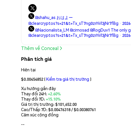
@shahu_as おはよー
@clearcryptos?s=21&t=Tx_sT7ng0zrhVl3jNr7fBg · 2026
@Nacionalista_LM @cirnosad @RogDuv1 The only 
@clearcryptos?s=21&t=Tx_sT7ng0zrhVl3jNr7fBg · 2026
Thêm về Conceal
Phân tích giá
Hiện tại
$0.00454852
(
Kiểm tra giá thị trường
)
Xu hướng gần đây
Thay đổi 24H:
+2.60%
Thay đổi 7D:
+15.10%
Giá trị thị trường:
$101,652.00
Cao/Thấp 7D: $
0.00476318
/ $
0.00380761
Cảm xúc cộng đồng
--