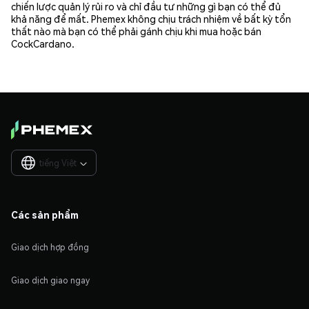
chiến lược quản lý rủi ro và chỉ đầu tư những gì bạn có thể đủ
khả năng để mất. Phemex không chịu trách nhiệm về bất kỳ tổn
thất nào mà bạn có thể phải gánh chịu khi mua hoặc bán
CockCardano.
tiếng Việt

Các sản phẩm
Giao dịch hợp đồng
Giao dịch giao ngay