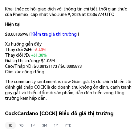
Khai thác cơ hội giao dịch với thông tin chi tiết thời gian thực
của Phemex, cập nhật vào June 9, 2026 at 03:04 AM UTC
Hiện tại
$0.00105998
(
Kiểm tra giá thị trường
)
Xu hướng gần đây
Thay đổi 24H:
-6.40%
Thay đổi 7D:
+61.30%
Giá trị thị trường:
$1.06M
Cao/Thấp 7D: $
0.00121173
/ $
0.0005873
Cảm xúc cộng đồng
The community sentiment is now Giảm giá. Lý do chính khiến tôi
đánh giá thấp COCK là do doanh thu không ổn định, cạnh tranh
gay gắt và thiếu đổi mới sản phẩm, dẫn đến triển vọng tăng
trưởng kém hấp dẫn.
CockCardano (COCK) Biểu đồ giá thị trường
1D
7D
1M
3M
1Y
YTD