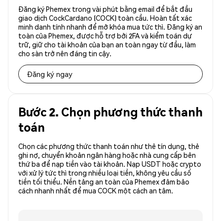
Đăng ký Phemex trong vài phút bằng email để bắt đầu
giao dịch CockCardano (COCK) toàn cầu. Hoàn tất xác
minh danh tính nhanh để mở khóa mua tức thì. Đăng ký an
toàn của Phemex, được hỗ trợ bởi 2FA và kiểm toán dự
trữ, giữ cho tài khoản của bạn an toàn ngay từ đầu, làm
cho sàn trở nên đáng tin cậy.
Đăng ký ngay
Bước 2. Chọn phương thức thanh
toán
Chọn các phương thức thanh toán như thẻ tín dụng, thẻ
ghi nợ, chuyển khoản ngân hàng hoặc nhà cung cấp bên
thứ ba để nạp tiền vào tài khoản. Nạp USDT hoặc crypto
với xử lý tức thì trong nhiều loại tiền, không yêu cầu số
tiền tối thiểu. Nền tảng an toàn của Phemex đảm bảo
cách nhanh nhất để mua COCK một cách an tâm.