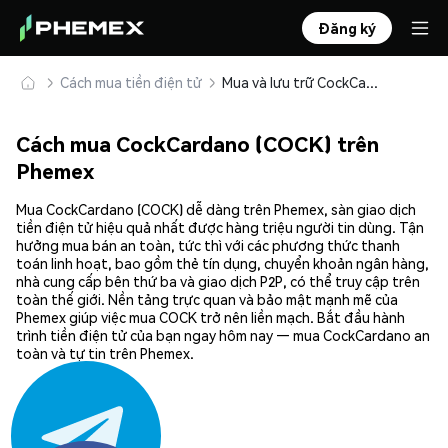
Đăng ký
Cách mua tiền điện tử
Mua và lưu trữ CockCardano (COCK) an toàn
Cách mua CockCardano (COCK) trên
Phemex
Mua CockCardano (COCK) dễ dàng trên Phemex, sàn giao dịch
tiền điện tử hiệu quả nhất được hàng triệu người tin dùng. Tận
hưởng mua bán an toàn, tức thì với các phương thức thanh
toán linh hoạt, bao gồm thẻ tín dụng, chuyển khoản ngân hàng,
nhà cung cấp bên thứ ba và giao dịch P2P, có thể truy cập trên
toàn thế giới. Nền tảng trực quan và bảo mật mạnh mẽ của
Phemex giúp việc mua COCK trở nên liền mạch. Bắt đầu hành
trình tiền điện tử của bạn ngay hôm nay — mua CockCardano an
toàn và tự tin trên Phemex.