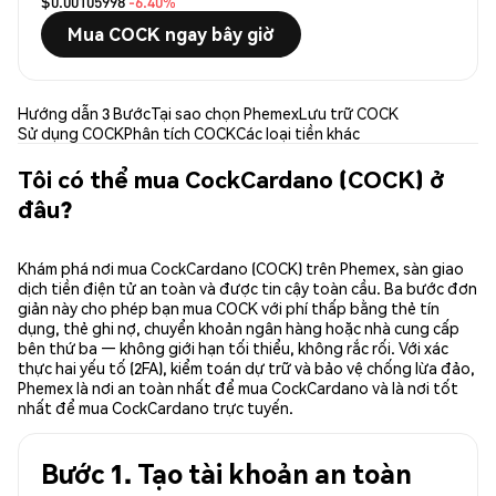
$0.00105998
-6.40%
Mua COCK ngay bây giờ
Hướng dẫn 3 Bước
Tại sao chọn Phemex
Lưu trữ COCK
Sử dụng COCK
Phân tích COCK
Các loại tiền khác
Tôi có thể mua CockCardano (COCK) ở
đâu?
Khám phá nơi mua CockCardano (COCK) trên Phemex, sàn giao
dịch tiền điện tử an toàn và được tin cậy toàn cầu. Ba bước đơn
giản này cho phép bạn mua COCK với phí thấp bằng thẻ tín
dụng, thẻ ghi nợ, chuyển khoản ngân hàng hoặc nhà cung cấp
bên thứ ba — không giới hạn tối thiểu, không rắc rối. Với xác
thực hai yếu tố (2FA), kiểm toán dự trữ và bảo vệ chống lừa đảo,
Phemex là nơi an toàn nhất để mua CockCardano và là nơi tốt
nhất để mua CockCardano trực tuyến.
Bước 1. Tạo tài khoản an toàn