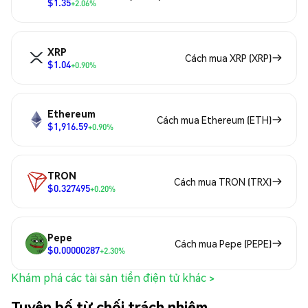
$1.35
+2.06%
XRP
Cách mua XRP (XRP)
$1.04
+0.90%
Ethereum
Cách mua Ethereum (ETH)
$1,916.59
+0.90%
TRON
Cách mua TRON (TRX)
$0.327495
+0.20%
Pepe
Cách mua Pepe (PEPE)
$0.00000287
+2.30%
Khám phá các tài sản tiền điện tử khác >
Tuyên bố từ chối trách nhiệm