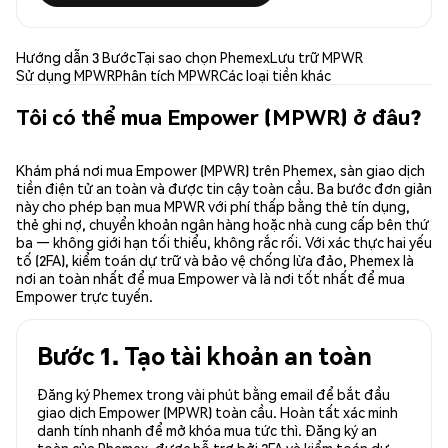
Hướng dẫn 3 Bước
Tại sao chọn Phemex
Lưu trữ MPWR
Sử dụng MPWR
Phân tích MPWR
Các loại tiền khác
Tôi có thể mua Empower (MPWR) ở đâu?
Khám phá nơi mua Empower (MPWR) trên Phemex, sàn giao dịch
tiền điện tử an toàn và được tin cậy toàn cầu. Ba bước đơn giản
này cho phép bạn mua MPWR với phí thấp bằng thẻ tín dụng,
thẻ ghi nợ, chuyển khoản ngân hàng hoặc nhà cung cấp bên thứ
ba — không giới hạn tối thiểu, không rắc rối. Với xác thực hai yếu
tố (2FA), kiểm toán dự trữ và bảo vệ chống lừa đảo, Phemex là
nơi an toàn nhất để mua Empower và là nơi tốt nhất để mua
Empower trực tuyến.
Bước 1. Tạo tài khoản an toàn
Đăng ký Phemex trong vài phút bằng email để bắt đầu
giao dịch Empower (MPWR) toàn cầu. Hoàn tất xác minh
danh tính nhanh để mở khóa mua tức thì. Đăng ký an