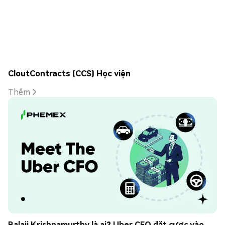
CloutContracts (CCS) Học viện
Thêm
Balaji Krishnamurthy là ai? Uber CFO đặt cược vào 