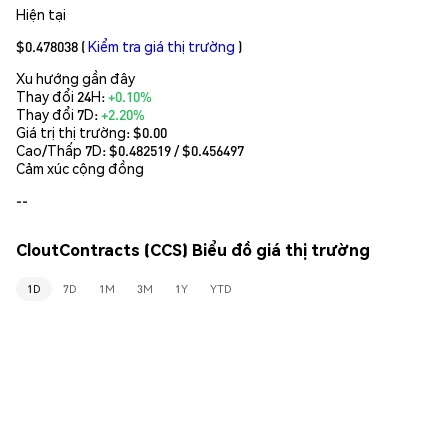
Hiện tại
$0.478038
(
Kiểm tra giá thị trường
)
Xu hướng gần đây
Thay đổi 24H:
+0.10%
Thay đổi 7D:
+2.20%
Giá trị thị trường:
$0.00
Cao/Thấp 7D: $
0.482519
/ $
0.456497
Cảm xúc cộng đồng
--
CloutContracts (CCS) Biểu đồ giá thị trường
1D
7D
1M
3M
1Y
YTD