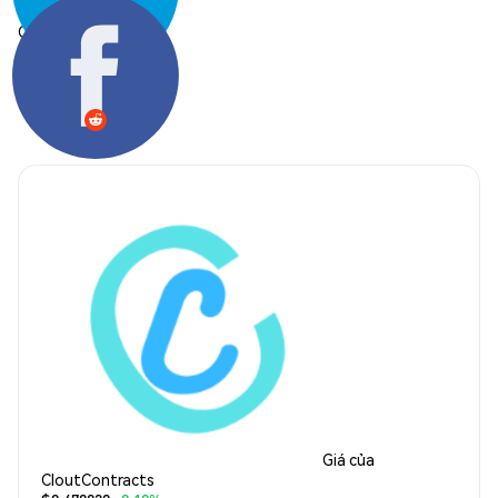
Chia sẻ:
Giá của
CloutContracts