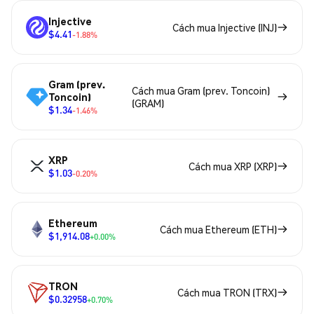
Injective
Cách mua Injective (INJ)
$4.41
-1.88%
Gram (prev.
Cách mua Gram (prev. Toncoin)
Toncoin)
(GRAM)
$1.34
-1.46%
XRP
Cách mua XRP (XRP)
$1.03
-0.20%
Ethereum
Cách mua Ethereum (ETH)
$1,914.08
+0.00%
TRON
Cách mua TRON (TRX)
$0.32958
+0.70%