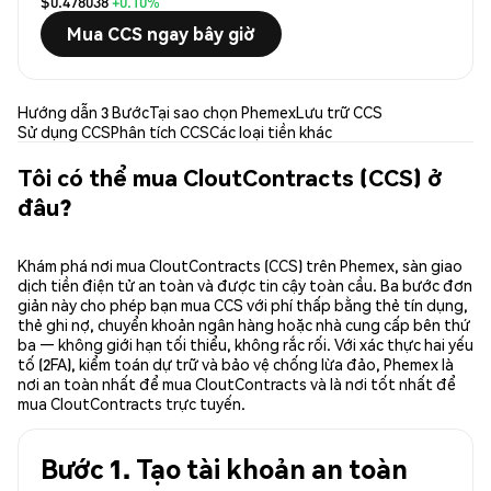
$0.478038
+0.10%
Mua CCS ngay bây giờ
Hướng dẫn 3 Bước
Tại sao chọn Phemex
Lưu trữ CCS
Sử dụng CCS
Phân tích CCS
Các loại tiền khác
Tôi có thể mua CloutContracts (CCS) ở
đâu?
Khám phá nơi mua CloutContracts (CCS) trên Phemex, sàn giao
dịch tiền điện tử an toàn và được tin cậy toàn cầu. Ba bước đơn
giản này cho phép bạn mua CCS với phí thấp bằng thẻ tín dụng,
thẻ ghi nợ, chuyển khoản ngân hàng hoặc nhà cung cấp bên thứ
ba — không giới hạn tối thiểu, không rắc rối. Với xác thực hai yếu
tố (2FA), kiểm toán dự trữ và bảo vệ chống lừa đảo, Phemex là
nơi an toàn nhất để mua CloutContracts và là nơi tốt nhất để
mua CloutContracts trực tuyến.
Bước 1. Tạo tài khoản an toàn