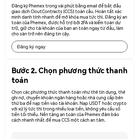
Đăng ký Phemex trong vài phút bằng email để bắt đầu
giao dịch CloutContracts (CCS) toàn cầu. Hoàn tất xác
minh danh tính nhanh để mở khóa mua tức thì. Đăng ký an
toàn của Phemex, được hỗ trợ bởi 2FA và kiểm toán dự
trữ, giữ cho tài khoản của bạn an toàn ngay từ đầu, làm
cho sàn trở nên đáng tin cậy.
Đăng ký ngay
Bước 2. Chọn phương thức thanh
toán
Chọn các phương thức thanh toán như thẻ tín dụng, thẻ
ghi nợ, chuyển khoản ngân hàng hoặc nhà cung cấp bên
thứ ba để nạp tiền vào tài khoản. Nạp USDT hoặc crypto
với xử lý tức thì trong nhiều loại tiền, không yêu cầu số
tiền tối thiểu. Nền tảng an toàn của Phemex đảm bảo
cách nhanh nhất để mua CCS một cách an tâm.