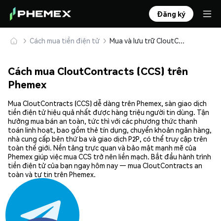
Đăng ký
Cách mua tiền điện tử
Mua và lưu trữ CloutContracts (CCS) an toàn
Cách mua CloutContracts (CCS) trên
Phemex
Mua CloutContracts (CCS) dễ dàng trên Phemex, sàn giao dịch
tiền điện tử hiệu quả nhất được hàng triệu người tin dùng. Tận
hưởng mua bán an toàn, tức thì với các phương thức thanh
toán linh hoạt, bao gồm thẻ tín dụng, chuyển khoản ngân hàng,
nhà cung cấp bên thứ ba và giao dịch P2P, có thể truy cập trên
toàn thế giới. Nền tảng trực quan và bảo mật mạnh mẽ của
Phemex giúp việc mua CCS trở nên liền mạch. Bắt đầu hành trình
tiền điện tử của bạn ngay hôm nay — mua CloutContracts an
toàn và tự tin trên Phemex.