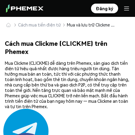
Đăng ký
Cách mua tiền điện tử
Mua và lưu trữ Clickme (CLICKME) an toàn
Cách mua Clickme (CLICKME) trên
Phemex
Mua Clickme (CLICKME) dễ dàng trên Phemex, sàn giao dịch tiền
điện tử hiệu quả nhất được hàng triệu người tin dùng. Tận
hưởng mua bán an toàn, tức thì với các phương thức thanh
toán linh hoạt, bao gồm thẻ tín dụng, chuyển khoản ngân hàng,
nhà cung cấp bên thứ ba và giao dịch P2P, có thể truy cập trên
toàn thế giới. Nền tảng trực quan và bảo mật mạnh mẽ của
Phemex giúp việc mua CLICKME trở nên liền mạch. Bắt đầu hành
trình tiền điện tử của bạn ngay hôm nay — mua Clickme an toàn
và tự tin trên Phemex.