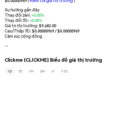
$0.00000969
(
Kiểm tra giá thị trường
)
Xu hướng gần đây
Thay đổi 24H:
+0.00%
Thay đổi 7D:
+0.00%
Giá trị thị trường:
$9,682.00
Cao/Thấp 7D: $
0.00000969
/ $
0.00000969
Cảm xúc cộng đồng
--
Clickme (CLICKME) Biểu đồ giá thị trường
1D
7D
1M
3M
1Y
YTD