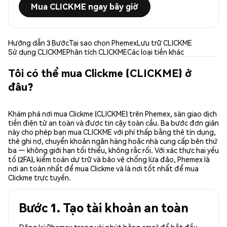
Mua CLICKME ngay bây giờ
Hướng dẫn 3 Bước
Tại sao chọn Phemex
Lưu trữ CLICKME
Sử dụng CLICKME
Phân tích CLICKME
Các loại tiền khác
Tôi có thể mua Clickme (CLICKME) ở
đâu?
Khám phá nơi mua Clickme (CLICKME) trên Phemex, sàn giao dịch
tiền điện tử an toàn và được tin cậy toàn cầu. Ba bước đơn giản
này cho phép bạn mua CLICKME với phí thấp bằng thẻ tín dụng,
thẻ ghi nợ, chuyển khoản ngân hàng hoặc nhà cung cấp bên thứ
ba — không giới hạn tối thiểu, không rắc rối. Với xác thực hai yếu
tố (2FA), kiểm toán dự trữ và bảo vệ chống lừa đảo, Phemex là
nơi an toàn nhất để mua Clickme và là nơi tốt nhất để mua
Clickme trực tuyến.
Bước 1. Tạo tài khoản an toàn