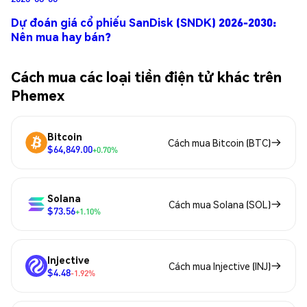
Dự đoán giá cổ phiếu SanDisk (SNDK) 2026-2030:
Nên mua hay bán?
Cách mua các loại tiền điện tử khác trên
Phemex
Bitcoin
Cách mua Bitcoin (BTC)
$64,849.00
+0.70%
Solana
Cách mua Solana (SOL)
$73.56
+1.10%
Injective
Cách mua Injective (INJ)
$4.48
-1.92%