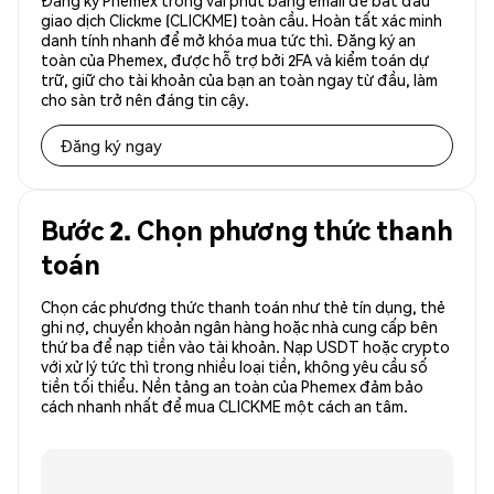
Đăng ký Phemex trong vài phút bằng email để bắt đầu
giao dịch Clickme (CLICKME) toàn cầu. Hoàn tất xác minh
danh tính nhanh để mở khóa mua tức thì. Đăng ký an
toàn của Phemex, được hỗ trợ bởi 2FA và kiểm toán dự
trữ, giữ cho tài khoản của bạn an toàn ngay từ đầu, làm
cho sàn trở nên đáng tin cậy.
Đăng ký ngay
Bước 2. Chọn phương thức thanh
toán
Chọn các phương thức thanh toán như thẻ tín dụng, thẻ
ghi nợ, chuyển khoản ngân hàng hoặc nhà cung cấp bên
thứ ba để nạp tiền vào tài khoản. Nạp USDT hoặc crypto
với xử lý tức thì trong nhiều loại tiền, không yêu cầu số
tiền tối thiểu. Nền tảng an toàn của Phemex đảm bảo
cách nhanh nhất để mua CLICKME một cách an tâm.