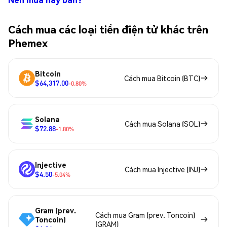
Cách mua các loại tiền điện tử khác trên
Phemex
Bitcoin
Cách mua Bitcoin (BTC)
$64,317.00
-0.80%
Solana
Cách mua Solana (SOL)
$72.88
-1.80%
Injective
Cách mua Injective (INJ)
$4.50
-5.04%
Gram (prev.
Cách mua Gram (prev. Toncoin)
Toncoin)
(GRAM)