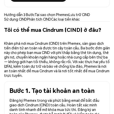
Hướng dẫn 3 Bước
Tại sao chọn Phemex
Lưu trữ CIND
Sử dụng CIND
Phân tích CIND
Các loại tiền khác
Tôi có thể mua Cindrum (CIND) ở đâu?
Khám phá nơi mua Cindrum (CIND) trên Phemex, sàn giao dịch
tiền điện tử an toàn và được tin cậy toàn cầu. Ba bước đơn giản
này cho phép bạn mua CIND với phí thấp bằng thẻ tín dụng, thẻ
ghi nợ, chuyển khoản ngân hàng hoặc nhà cung cấp bên thứ ba
— không giới hạn tối thiểu, không rắc rối. Với xác thực hai yếu tố
(2FA), kiểm toán dự trữ và bảo vệ chống lừa đảo, Phemex là nơi
an toàn nhất để mua Cindrum và là nơi tốt nhất để mua Cindrum
trực tuyến.
Bước 1. Tạo tài khoản an toàn
Đăng ký Phemex trong vài phút bằng email để bắt đầu
giao dịch Cindrum (CIND) toàn cầu. Hoàn tất xác minh
danh tính nhanh để mở khóa mua tức thì. Đăng ký an