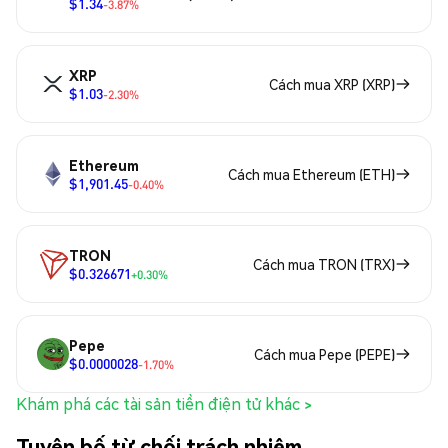
$1.34
-3.87%
XRP
Cách mua XRP (XRP)
$1.03
-2.30%
Ethereum
Cách mua Ethereum (ETH)
$1,901.45
-0.40%
TRON
Cách mua TRON (TRX)
$0.326671
+0.30%
Pepe
Cách mua Pepe (PEPE)
$0.0000028
-1.70%
Khám phá các tài sản tiền điện tử khác >
Tuyên bố từ chối trách nhiệm