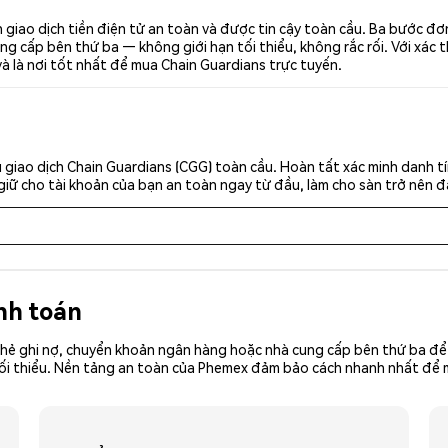
 giao dịch tiền điện tử an toàn và được tin cậy toàn cầu. Ba bước đ
g cấp bên thứ ba — không giới hạn tối thiểu, không rắc rối. Với xác t
à là nơi tốt nhất để mua Chain Guardians trực tuyến.
giao dịch Chain Guardians (CGG) toàn cầu. Hoàn tất xác minh danh t
giữ cho tài khoản của bạn an toàn ngay từ đầu, làm cho sàn trở nên đ
nh toán
hẻ ghi nợ, chuyển khoản ngân hàng hoặc nhà cung cấp bên thứ ba để 
iền tối thiểu. Nền tảng an toàn của Phemex đảm bảo cách nhanh nhất đ