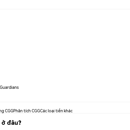
 Guardians
ng CGG
Phân tích CGG
Các loại tiền khác
 ở đâu?