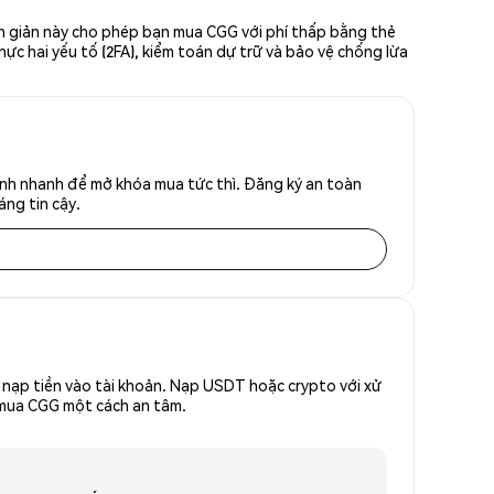
ơn giản này cho phép bạn mua CGG với phí thấp bằng thẻ
hực hai yếu tố (2FA), kiểm toán dự trữ và bảo vệ chống lừa
ính nhanh để mở khóa mua tức thì. Đăng ký an toàn
áng tin cậy.
nạp tiền vào tài khoản. Nạp USDT hoặc crypto với xử
ể mua CGG một cách an tâm.