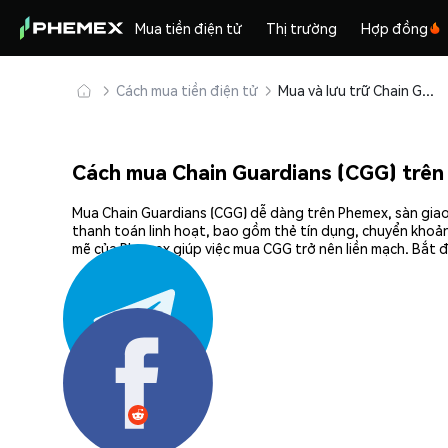
Mua tiền điện tử
Thị trường
Hợp đồng
Cách mua tiền điện tử
Mua và lưu trữ Chain Guardians (CGG) an toàn
Cách mua Chain Guardians (CGG) trê
Mua Chain Guardians (CGG) dễ dàng trên Phemex, sàn giao 
thanh toán linh hoạt, bao gồm thẻ tín dụng, chuyển khoản
mẽ của Phemex giúp việc mua CGG trở nên liền mạch. Bắt đ
Chia sẻ: