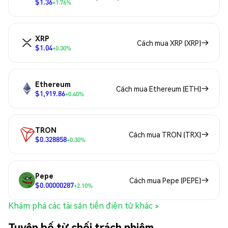
$1.36
+1.76%
XRP
Cách mua XRP (XRP)
$1.04
+0.30%
Ethereum
Cách mua Ethereum (ETH)
$1,919.86
+0.40%
TRON
Cách mua TRON (TRX)
$0.328858
+0.30%
Pepe
Cách mua Pepe (PEPE)
$0.00000287
+2.10%
Khám phá các tài sản tiền điện tử khác >
Tuyên bố từ chối trách nhiệm