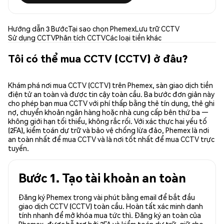
Hướng dẫn 3 Bước
Tại sao chọn Phemex
Lưu trữ CCTV
Sử dụng CCTV
Phân tích CCTV
Các loại tiền khác
Tôi có thể mua CCTV (CCTV) ở đâu?
Khám phá nơi mua CCTV (CCTV) trên Phemex, sàn giao dịch tiền
điện tử an toàn và được tin cậy toàn cầu. Ba bước đơn giản này
cho phép bạn mua CCTV với phí thấp bằng thẻ tín dụng, thẻ ghi
nợ, chuyển khoản ngân hàng hoặc nhà cung cấp bên thứ ba —
không giới hạn tối thiểu, không rắc rối. Với xác thực hai yếu tố
(2FA), kiểm toán dự trữ và bảo vệ chống lừa đảo, Phemex là nơi
an toàn nhất để mua CCTV và là nơi tốt nhất để mua CCTV trực
tuyến.
Bước 1. Tạo tài khoản an toàn
Đăng ký Phemex trong vài phút bằng email để bắt đầu
giao dịch CCTV (CCTV) toàn cầu. Hoàn tất xác minh danh
tính nhanh để mở khóa mua tức thì. Đăng ký an toàn của