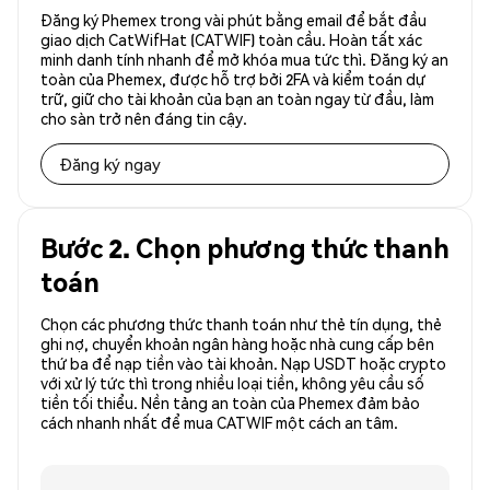
Đăng ký Phemex trong vài phút bằng email để bắt đầu
giao dịch CatWifHat (CATWIF) toàn cầu. Hoàn tất xác
minh danh tính nhanh để mở khóa mua tức thì. Đăng ký an
toàn của Phemex, được hỗ trợ bởi 2FA và kiểm toán dự
trữ, giữ cho tài khoản của bạn an toàn ngay từ đầu, làm
cho sàn trở nên đáng tin cậy.
Đăng ký ngay
Bước 2. Chọn phương thức thanh
toán
Chọn các phương thức thanh toán như thẻ tín dụng, thẻ
ghi nợ, chuyển khoản ngân hàng hoặc nhà cung cấp bên
thứ ba để nạp tiền vào tài khoản. Nạp USDT hoặc crypto
với xử lý tức thì trong nhiều loại tiền, không yêu cầu số
tiền tối thiểu. Nền tảng an toàn của Phemex đảm bảo
cách nhanh nhất để mua CATWIF một cách an tâm.