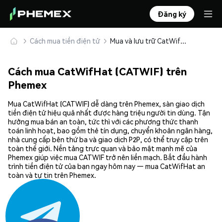
Đăng ký
Cách mua tiền điện tử
Mua và lưu trữ CatWifHat (CATWIF) an toàn
Cách mua CatWifHat (CATWIF) trên
Phemex
Mua CatWifHat (CATWIF) dễ dàng trên Phemex, sàn giao dịch
tiền điện tử hiệu quả nhất được hàng triệu người tin dùng. Tận
hưởng mua bán an toàn, tức thì với các phương thức thanh
toán linh hoạt, bao gồm thẻ tín dụng, chuyển khoản ngân hàng,
nhà cung cấp bên thứ ba và giao dịch P2P, có thể truy cập trên
toàn thế giới. Nền tảng trực quan và bảo mật mạnh mẽ của
Phemex giúp việc mua CATWIF trở nên liền mạch. Bắt đầu hành
trình tiền điện tử của bạn ngay hôm nay — mua CatWifHat an
toàn và tự tin trên Phemex.