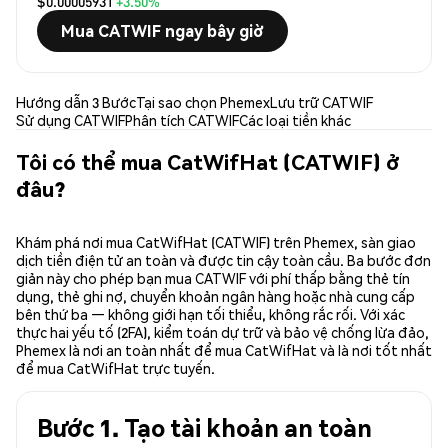
$0.00005931
+3.50%
Mua CATWIF ngay bây giờ
Hướng dẫn 3 Bước
Tại sao chọn Phemex
Lưu trữ CATWIF
Sử dụng CATWIF
Phân tích CATWIF
Các loại tiền khác
Tôi có thể mua CatWifHat (CATWIF) ở
đâu?
Khám phá nơi mua CatWifHat (CATWIF) trên Phemex, sàn giao
dịch tiền điện tử an toàn và được tin cậy toàn cầu. Ba bước đơn
giản này cho phép bạn mua CATWIF với phí thấp bằng thẻ tín
dụng, thẻ ghi nợ, chuyển khoản ngân hàng hoặc nhà cung cấp
bên thứ ba — không giới hạn tối thiểu, không rắc rối. Với xác
thực hai yếu tố (2FA), kiểm toán dự trữ và bảo vệ chống lừa đảo,
Phemex là nơi an toàn nhất để mua CatWifHat và là nơi tốt nhất
để mua CatWifHat trực tuyến.
Bước 1. Tạo tài khoản an toàn