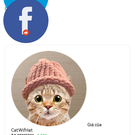
Chia sẻ:
Giá của
CatWifHat