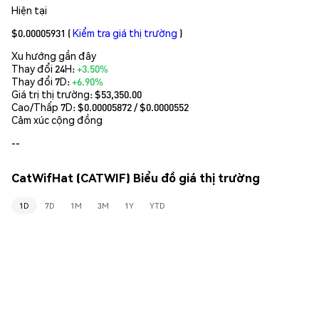
Hiện tại
$0.00005931
(
Kiểm tra giá thị trường
)
Xu hướng gần đây
Thay đổi 24H:
+3.50%
Thay đổi 7D:
+6.90%
Giá trị thị trường:
$53,350.00
Cao/Thấp 7D: $
0.00005872
/ $
0.0000552
Cảm xúc cộng đồng
--
CatWifHat (CATWIF) Biểu đồ giá thị trường
1D
7D
1M
3M
1Y
YTD