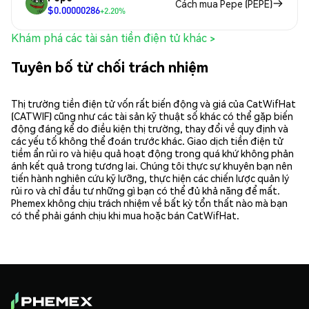
Cách mua Pepe (PEPE)
$0.00000286
+2.20%
Khám phá các tài sản tiền điện tử khác >
Tuyên bố từ chối trách nhiệm
Thị trường tiền điện tử vốn rất biến động và giá của CatWifHat
(CATWIF) cũng như các tài sản kỹ thuật số khác có thể gặp biến
động đáng kể do điều kiện thị trường, thay đổi về quy định và
các yếu tố không thể đoán trước khác. Giao dịch tiền điện tử
tiềm ẩn rủi ro và hiệu quả hoạt động trong quá khứ không phản
ánh kết quả trong tương lai. Chúng tôi thực sự khuyên bạn nên
tiến hành nghiên cứu kỹ lưỡng, thực hiện các chiến lược quản lý
rủi ro và chỉ đầu tư những gì bạn có thể đủ khả năng để mất.
Phemex không chịu trách nhiệm về bất kỳ tổn thất nào mà bạn
có thể phải gánh chịu khi mua hoặc bán CatWifHat.