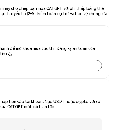
iản này cho phép bạn mua CATGPT với phí thấp bằng thẻ
hực hai yếu tố (2FA), kiểm toán dự trữ và bảo vệ chống lừa
hanh để mở khóa mua tức thì. Đăng ký an toàn của
tin cậy.
nạp tiền vào tài khoản. Nạp USDT hoặc crypto với xử
để mua CATGPT một cách an tâm.