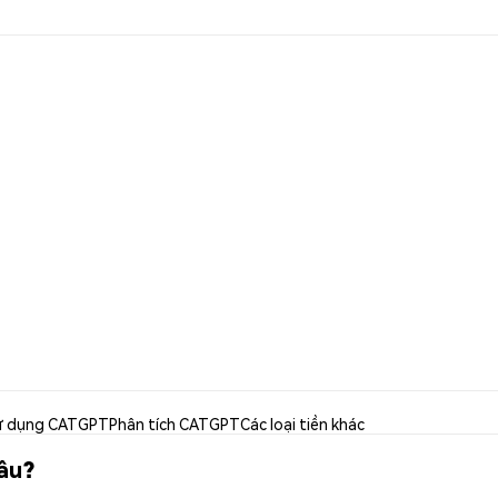
ử dụng CATGPT
Phân tích CATGPT
Các loại tiền khác
âu?