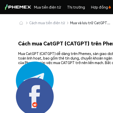
Mua tiền điện tử
Thị trường
Hợp đồng
Cách mua tiền điện tử
Mua và lưu trữ CatGPT (CATGPT) an toàn
Cách mua CatGPT (CATGPT) trên Ph
Mua CatGPT (CATGPT) dễ dàng trên Phemex, sàn giao dịch 
toán linh hoạt, bao gồm thẻ tín dụng, chuyển khoản ngân 
của Phemex giúp việc mua CATGPT trở nên liền mạch. Bắt 
Chia sẻ: