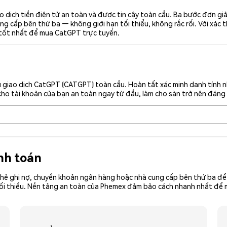
dịch tiền điện tử an toàn và được tin cậy toàn cầu. Ba bước đơn g
g cấp bên thứ ba — không giới hạn tối thiểu, không rắc rối. Với xác t
 tốt nhất để mua CatGPT trực tuyến.
 giao dịch CatGPT (CATGPT) toàn cầu. Hoàn tất xác minh danh tính n
cho tài khoản của bạn an toàn ngay từ đầu, làm cho sàn trở nên đáng 
nh toán
hẻ ghi nợ, chuyển khoản ngân hàng hoặc nhà cung cấp bên thứ ba để 
iền tối thiểu. Nền tảng an toàn của Phemex đảm bảo cách nhanh nhất 