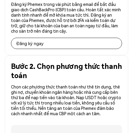
Đăng ký Phemex trong vài phút bằng email để bắt đầu
giao dịch CashBackPro (CBP) toàn cầu. Hoàn tất xác minh
danh tính nhanh để mở khóa mua tức thì. Đăng ký an
toàn của Phemex, được hỗ trợ bởi 2FA và kiểm toán dự
trữ, giữ cho tài khoản của bạn an toàn ngay từ đầu, làm
cho sàn trở nên đáng tin cậy.
Đăng ký ngay
Bước 2. Chọn phương thức thanh
toán
Chọn các phương thức thanh toán như thẻ tín dụng, thẻ
ghi nợ, chuyển khoản ngân hàng hoặc nhà cung cấp bên
thứ ba để nạp tiền vào tài khoản. Nạp USDT hoặc crypto
với xử lý tức thì trong nhiều loại tiền, không yêu cầu số
tiền tối thiểu. Nền tảng an toàn của Phemex đảm bảo
cách nhanh nhất để mua CBP một cách an tâm.