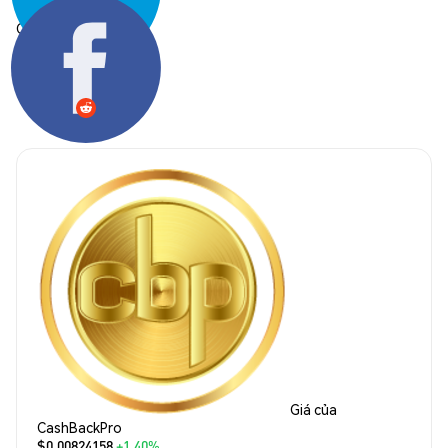
Chia sẻ:
Giá của
CashBackPro
$0.00824158
+1.40%