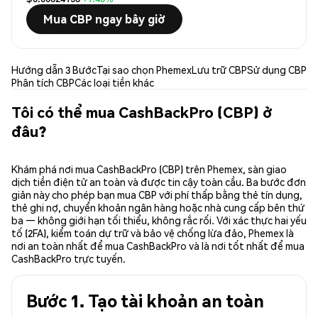
Mua CBP ngay bây giờ
Hướng dẫn 3 Bước
Tại sao chọn Phemex
Lưu trữ CBP
Sử dụng CBP
Phân tích CBP
Các loại tiền khác
Tôi có thể mua CashBackPro (CBP) ở
đâu?
Khám phá nơi mua CashBackPro (CBP) trên Phemex, sàn giao
dịch tiền điện tử an toàn và được tin cậy toàn cầu. Ba bước đơn
giản này cho phép bạn mua CBP với phí thấp bằng thẻ tín dụng,
thẻ ghi nợ, chuyển khoản ngân hàng hoặc nhà cung cấp bên thứ
ba — không giới hạn tối thiểu, không rắc rối. Với xác thực hai yếu
tố (2FA), kiểm toán dự trữ và bảo vệ chống lừa đảo, Phemex là
nơi an toàn nhất để mua CashBackPro và là nơi tốt nhất để mua
CashBackPro trực tuyến.
Bước 1. Tạo tài khoản an toàn