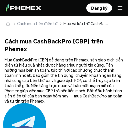
Đăng ký
Cách mua tiền điện tử
Mua và lưu trữ CashBackPro (CBP) an toàn
Cách mua CashBackPro (CBP) trên
Phemex
Mua CashBackPro (CBP) dễ dàng trên Phemex, sàn giao dịch tiền
điện tử hiệu quả nhất được hàng triệu người tin dùng. Tận
hưởng mua bán an toàn, tức thì với các phương thức thanh
toán linh hoạt, bao gồm thẻ tín dụng, chuyển khoản ngân hàng,
nhà cung cấp bên thứ ba và giao dịch P2P, có thể truy cập trên
toàn thế giới. Nền tảng trực quan và bảo mật mạnh mẽ của
Phemex giúp việc mua CBP trở nên liền mạch. Bắt đầu hành trình
tiền điện tử của bạn ngay hôm nay — mua CashBackPro an toàn
và tự tin trên Phemex.