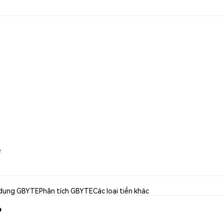
e
dụng GBYTE
Phân tích GBYTE
Các loại tiền khác
?