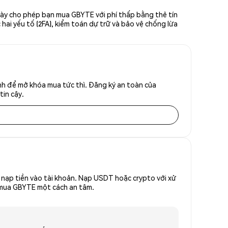
này cho phép bạn mua GBYTE với phí thấp bằng thẻ tín
hai yếu tố (2FA), kiểm toán dự trữ và bảo vệ chống lừa
nh để mở khóa mua tức thì. Đăng ký an toàn của
tin cậy.
nạp tiền vào tài khoản. Nạp USDT hoặc crypto với xử
ể mua GBYTE một cách an tâm.