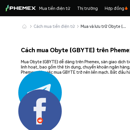
Mua tiền điện tử
Thị trường
Hợp đồng
Cách mua tiền điện tử
Mua và lưu trữ Obyte (GBYTE) an toàn
Cách mua Obyte (GBYTE) trên Pheme
Mua Obyte (GBYTE) dễ dàng trên Phemex, sàn giao dịch ti
linh hoạt, bao gồm thẻ tín dụng, chuyển khoản ngân hàng,
Phemex giúp việc mua GBYTE trở nên liền mạch. Bắt đầu h
Chia sẻ: