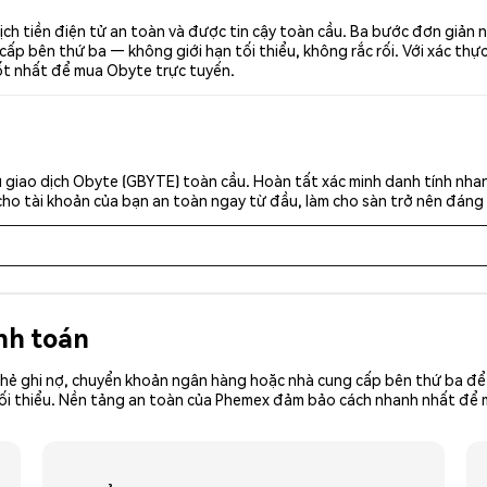
ch tiền điện tử an toàn và được tin cậy toàn cầu. Ba bước đơn giản 
p bên thứ ba — không giới hạn tối thiểu, không rắc rối. Với xác thực 
tốt nhất để mua Obyte trực tuyến.
 giao dịch Obyte (GBYTE) toàn cầu. Hoàn tất xác minh danh tính nha
cho tài khoản của bạn an toàn ngay từ đầu, làm cho sàn trở nên đáng 
nh toán
hẻ ghi nợ, chuyển khoản ngân hàng hoặc nhà cung cấp bên thứ ba để 
iền tối thiểu. Nền tảng an toàn của Phemex đảm bảo cách nhanh nhất đ