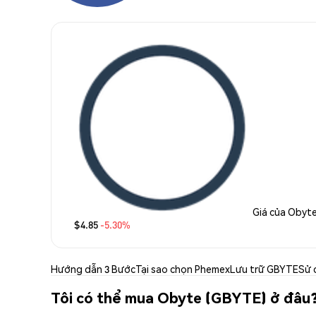
Giá của Obyt
$4.85
-5.30%
Hướng dẫn 3 Bước
Tại sao chọn Phemex
Lưu trữ GBYTE
Sử 
Tôi có thể mua Obyte (GBYTE) ở đâu