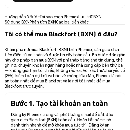
Hướng dẫn 3 Bước
Tại sao chọn Phemex
Lưu trữ BXN
Sử dụng BXN
Phân tích BXN
Các loại tiền khác
Tôi có thể mua Blackfort (BXN) ở đâu?
Khám phá nơi mua Blackfort (BXN) trên Phemex, sàn giao dịch
tiền điện tử an toàn và được tin cậy toàn cầu. Ba bước đơn giản
này cho phép bạn mua BXN với phí thấp bằng thẻ tín dụng, thẻ
ghi nợ, chuyển khoản ngân hàng hoặc nhà cung cấp bên thứ ba
— không giới hạn tối thiểu, không rắc rối. Với xác thực hai yếu tố
(2FA), kiểm toán dự trữ và bảo vệ chống lừa đảo, Phemex là nơi
an toàn nhất để mua Blackfort và là nơi tốt nhất để mua
Blackfort trực tuyến.
Bước 1. Tạo tài khoản an toàn
Đăng ký Phemex trong vài phút bằng email để bắt đầu
giao dịch Blackfort (BXN) toàn cầu. Hoàn tất xác minh
danh tính nhanh để mở khóa mua tức thì. Đăng ký an