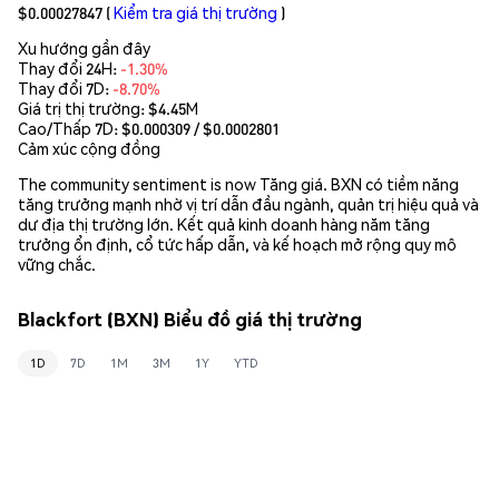
$0.00027847
(
Kiểm tra giá thị trường
)
Xu hướng gần đây
Thay đổi 24H:
-1.30%
Thay đổi 7D:
-8.70%
Giá trị thị trường:
$4.45M
Cao/Thấp 7D: $
0.000309
/ $
0.0002801
Cảm xúc cộng đồng
The community sentiment is now Tăng giá. BXN có tiềm năng
tăng trưởng mạnh nhờ vị trí dẫn đầu ngành, quản trị hiệu quả và
dư địa thị trường lớn. Kết quả kinh doanh hàng năm tăng
trưởng ổn định, cổ tức hấp dẫn, và kế hoạch mở rộng quy mô
vững chắc.
Blackfort (BXN) Biểu đồ giá thị trường
1D
7D
1M
3M
1Y
YTD