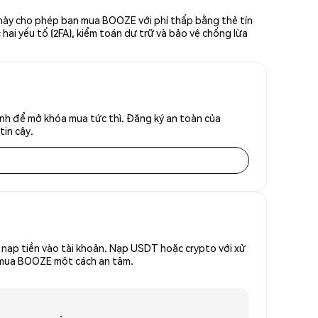
 này cho phép bạn mua BOOZE với phí thấp bằng thẻ tín
hai yếu tố (2FA), kiểm toán dự trữ và bảo vệ chống lừa
nh để mở khóa mua tức thì. Đăng ký an toàn của
tin cậy.
nạp tiền vào tài khoản. Nạp USDT hoặc crypto với xử
để mua BOOZE một cách an tâm.