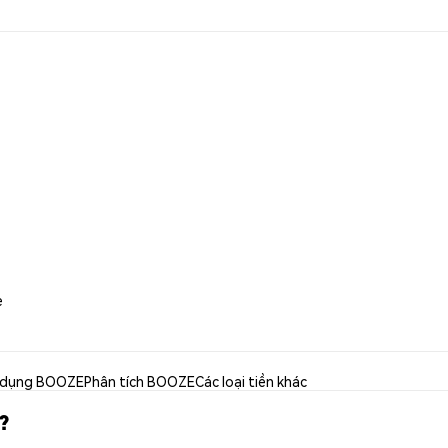
e
 dụng BOOZE
Phân tích BOOZE
Các loại tiền khác
?