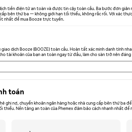
ch tiền điện tử an toàn và được tin cậy toàn cầu. Ba bước đơn giản
p bên thứ ba — không giới hạn tối thiểu, không rắc rối. Với xác thực 
tốt nhất để mua Booze trực tuyến.
 giao dịch Booze (BOOZE) toàn cầu. Hoàn tất xác minh danh tính nha
cho tài khoản của bạn an toàn ngay từ đầu, làm cho sàn trở nên đáng 
nh toán
hẻ ghi nợ, chuyển khoản ngân hàng hoặc nhà cung cấp bên thứ ba để 
iền tối thiểu. Nền tảng an toàn của Phemex đảm bảo cách nhanh nhất 