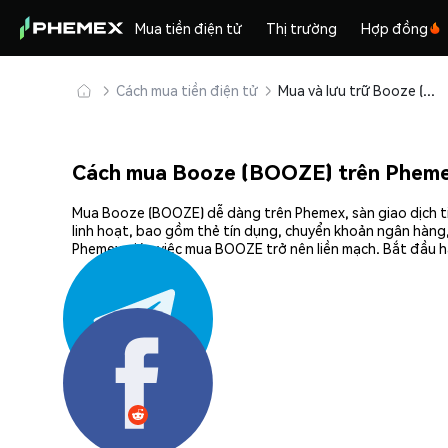
Mua tiền điện tử
Thị trường
Hợp đồng
Cách mua tiền điện tử
Mua và lưu trữ Booze (BOOZE) an toàn
Cách mua Booze (BOOZE) trên Phem
Mua Booze (BOOZE) dễ dàng trên Phemex, sàn giao dịch ti
linh hoạt, bao gồm thẻ tín dụng, chuyển khoản ngân hàng,
Phemex giúp việc mua BOOZE trở nên liền mạch. Bắt đầu h
Chia sẻ: