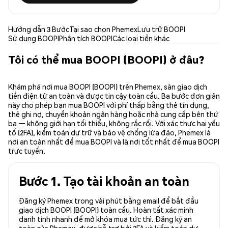
Hướng dẫn 3 Bước
Tại sao chọn Phemex
Lưu trữ BOOPI
Sử dụng BOOPI
Phân tích BOOPI
Các loại tiền khác
Tôi có thể mua BOOPI (BOOPI) ở đâu?
Khám phá nơi mua BOOPI (BOOPI) trên Phemex, sàn giao dịch
tiền điện tử an toàn và được tin cậy toàn cầu. Ba bước đơn giản
này cho phép bạn mua BOOPI với phí thấp bằng thẻ tín dụng,
thẻ ghi nợ, chuyển khoản ngân hàng hoặc nhà cung cấp bên thứ
ba — không giới hạn tối thiểu, không rắc rối. Với xác thực hai yếu
tố (2FA), kiểm toán dự trữ và bảo vệ chống lừa đảo, Phemex là
nơi an toàn nhất để mua BOOPI và là nơi tốt nhất để mua BOOPI
trực tuyến.
Bước 1. Tạo tài khoản an toàn
Đăng ký Phemex trong vài phút bằng email để bắt đầu
giao dịch BOOPI (BOOPI) toàn cầu. Hoàn tất xác minh
danh tính nhanh để mở khóa mua tức thì. Đăng ký an