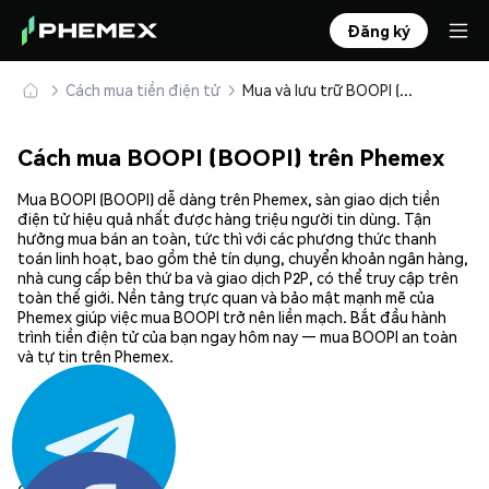
Đăng ký
Cách mua tiền điện tử
Mua và lưu trữ BOOPI (BOOPI) an toàn
Cách mua BOOPI (BOOPI) trên Phemex
Mua BOOPI (BOOPI) dễ dàng trên Phemex, sàn giao dịch tiền
điện tử hiệu quả nhất được hàng triệu người tin dùng. Tận
hưởng mua bán an toàn, tức thì với các phương thức thanh
toán linh hoạt, bao gồm thẻ tín dụng, chuyển khoản ngân hàng,
nhà cung cấp bên thứ ba và giao dịch P2P, có thể truy cập trên
toàn thế giới. Nền tảng trực quan và bảo mật mạnh mẽ của
Phemex giúp việc mua BOOPI trở nên liền mạch. Bắt đầu hành
trình tiền điện tử của bạn ngay hôm nay — mua BOOPI an toàn
và tự tin trên Phemex.