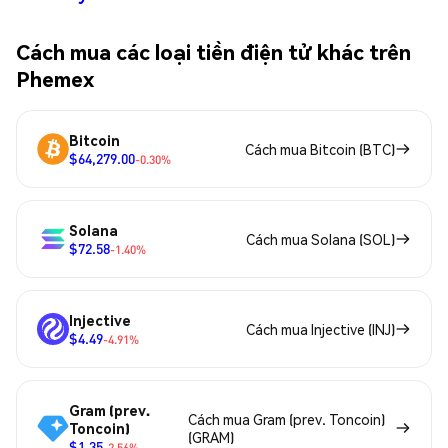
Cách mua các loại tiền điện tử khác trên
Phemex
Bitcoin
Cách mua Bitcoin (BTC)
$64,279.00
-0.30%
Solana
Cách mua Solana (SOL)
$72.58
-1.40%
Injective
Cách mua Injective (INJ)
$4.49
-4.91%
Gram (prev.
Cách mua Gram (prev. Toncoin)
Toncoin)
(GRAM)
$1.35
-2.56%