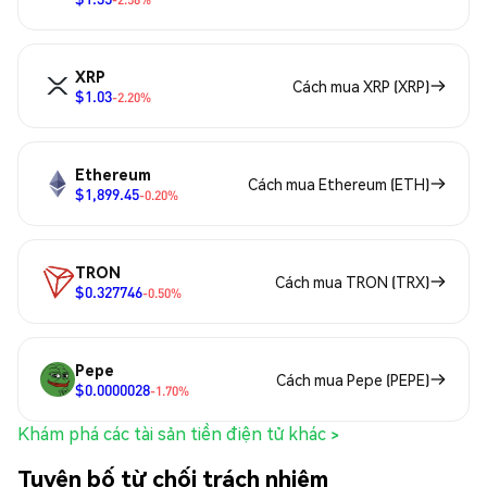
XRP
Cách mua XRP (XRP)
$1.03
-2.20%
Ethereum
Cách mua Ethereum (ETH)
$1,899.45
-0.20%
TRON
Cách mua TRON (TRX)
$0.327746
-0.50%
Pepe
Cách mua Pepe (PEPE)
$0.0000028
-1.70%
Khám phá các tài sản tiền điện tử khác >
Tuyên bố từ chối trách nhiệm