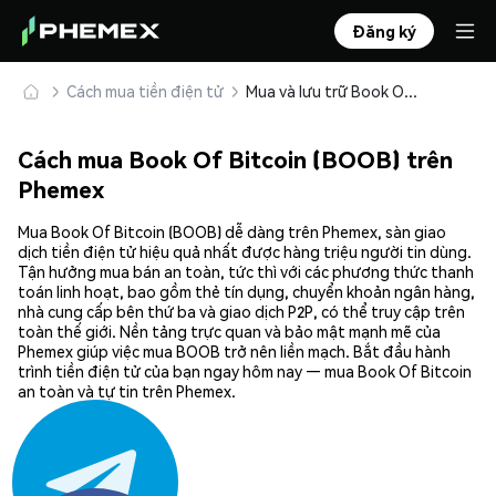
Đăng ký
Cách mua tiền điện tử
Mua và lưu trữ Book Of Bitcoin (BOOB) an toàn
Cách mua Book Of Bitcoin (BOOB) trên
Phemex
Mua Book Of Bitcoin (BOOB) dễ dàng trên Phemex, sàn giao
dịch tiền điện tử hiệu quả nhất được hàng triệu người tin dùng.
Tận hưởng mua bán an toàn, tức thì với các phương thức thanh
toán linh hoạt, bao gồm thẻ tín dụng, chuyển khoản ngân hàng,
nhà cung cấp bên thứ ba và giao dịch P2P, có thể truy cập trên
toàn thế giới. Nền tảng trực quan và bảo mật mạnh mẽ của
Phemex giúp việc mua BOOB trở nên liền mạch. Bắt đầu hành
trình tiền điện tử của bạn ngay hôm nay — mua Book Of Bitcoin
an toàn và tự tin trên Phemex.