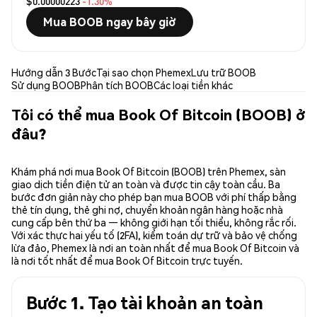
$0.00000223
-1.30%
Mua BOOB ngay bây giờ
Hướng dẫn 3 Bước
Tại sao chọn Phemex
Lưu trữ BOOB
Sử dụng BOOB
Phân tích BOOB
Các loại tiền khác
Tôi có thể mua Book Of Bitcoin (BOOB) ở
đâu?
Khám phá nơi mua Book Of Bitcoin (BOOB) trên Phemex, sàn
giao dịch tiền điện tử an toàn và được tin cậy toàn cầu. Ba
bước đơn giản này cho phép bạn mua BOOB với phí thấp bằng
thẻ tín dụng, thẻ ghi nợ, chuyển khoản ngân hàng hoặc nhà
cung cấp bên thứ ba — không giới hạn tối thiểu, không rắc rối.
Với xác thực hai yếu tố (2FA), kiểm toán dự trữ và bảo vệ chống
lừa đảo, Phemex là nơi an toàn nhất để mua Book Of Bitcoin và
là nơi tốt nhất để mua Book Of Bitcoin trực tuyến.
Bước 1. Tạo tài khoản an toàn