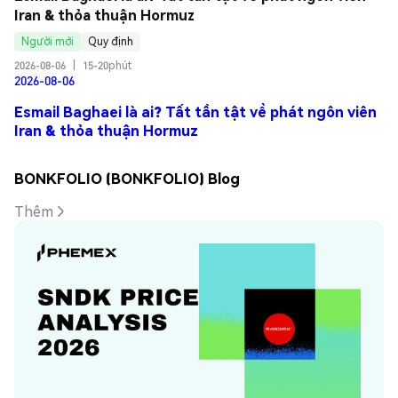
Iran & thỏa thuận Hormuz
Người mới
Quy định
2026-08-06
|
15-20phút
2026-08-06
Esmail Baghaei là ai? Tất tần tật về phát ngôn viên
Iran & thỏa thuận Hormuz
BONKFOLIO (BONKFOLIO) Blog
Thêm