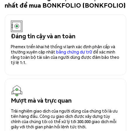
nhất để mua BONKFOLIO (BONKFOLIO)
Đáng tin cậy và an toàn
Phemex triển khai hệ thống ví lạnh xác định phân cấp và
thường xuyên cập nhật
bằng chứng dự trữ
để xác minh
rằng toàn bộ tài sản của người dùng được đảm bảo theo
tỷ lệ 1:1.
Mượt mà và trực quan
Trải nghiệm giao dịch của người dùng của chúng tôi là ưu
tiên hàng đầu. Công cụ giao dịch được xây dựng tùy
chỉnh của chúng tôi có thể xử lý tới 300.000 giao dịch mỗi
giây với thời gian phản hồi lệnh tức thời.