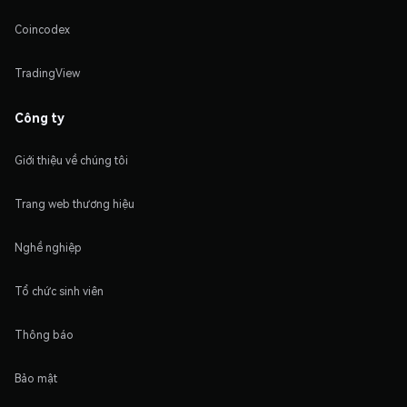
Coincodex
TradingView
Công ty
Giới thiệu về chúng tôi
Trang web thương hiệu
Nghề nghiệp
Tổ chức sinh viên
Thông báo
Bảo mật