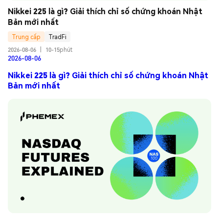
Nikkei 225 là gì? Giải thích chỉ số chứng khoán Nhật 
Bản mới nhất
Trung cấp
TradFi
2026-08-06
|
10-15phút
2026-08-06
Nikkei 225 là gì? Giải thích chỉ số chứng khoán Nhật
Bản mới nhất