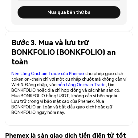
Mua qua bên thứ ba
Bước 3. Mua và lưu trữ
BONKFOLIO (BONKFOLIO) an
toàn
Nền tảng Onchain Trade của Phemex
cho phép giao dịch
token on-chain chỉ với một cú nhấp chuột mà không cần ví
Web3. Đăng nhập, vào
nền tảng Onchain Trade
, tìm
BONKFOLIO hoặc địa chỉ hợp đồng và xác nhận sẵn có.
Mua BONKFOLIO bằng USDT, không cần ví bên ngoài.
Lưu trữ trong ví bảo mật cao của Phemex. Mua
BONKFOLIO an toàn và bắt đầu giao dịch hoặc giữ
BONKFOLIO ngay hôm nay.
Phemex là sàn giao dịch tiền điện tử tốt