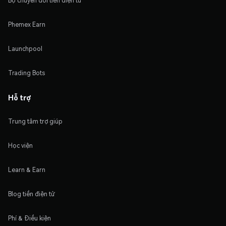
Bộ chuyển đổi tiền điện tử
Phemex Earn
Launchpool
Trading Bots
Hỗ trợ
Trung tâm trợ giúp
Học viện
Learn & Earn
Blog tiền điện tử
Phí & Điều kiện