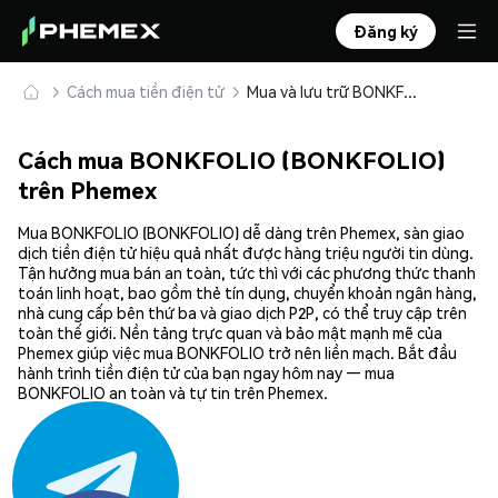
Đăng ký
Cách mua tiền điện tử
Mua và lưu trữ BONKFOLIO (BONKFOLIO) an toàn
Cách mua BONKFOLIO (BONKFOLIO)
trên Phemex
Mua BONKFOLIO (BONKFOLIO) dễ dàng trên Phemex, sàn giao
dịch tiền điện tử hiệu quả nhất được hàng triệu người tin dùng.
Tận hưởng mua bán an toàn, tức thì với các phương thức thanh
toán linh hoạt, bao gồm thẻ tín dụng, chuyển khoản ngân hàng,
nhà cung cấp bên thứ ba và giao dịch P2P, có thể truy cập trên
toàn thế giới. Nền tảng trực quan và bảo mật mạnh mẽ của
Phemex giúp việc mua BONKFOLIO trở nên liền mạch. Bắt đầu
hành trình tiền điện tử của bạn ngay hôm nay — mua
BONKFOLIO an toàn và tự tin trên Phemex.