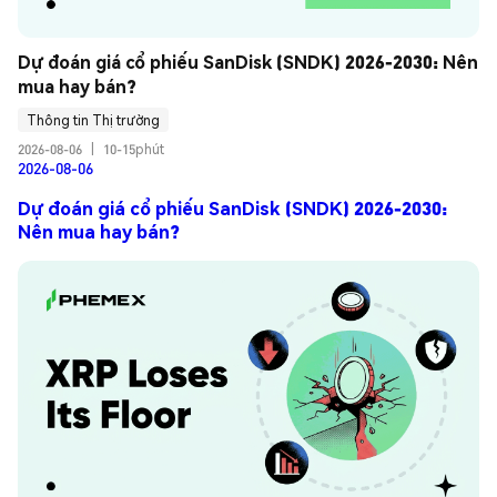
Dự đoán giá cổ phiếu SanDisk (SNDK) 2026-2030: Nên 
mua hay bán?
Thông tin Thị trường
2026-08-06
|
10-15phút
2026-08-06
Dự đoán giá cổ phiếu SanDisk (SNDK) 2026-2030:
Nên mua hay bán?