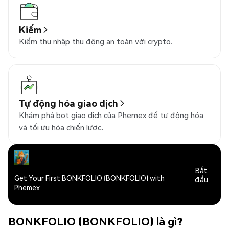
Kiếm
Kiếm thu nhập thụ động an toàn với crypto.
Tự động hóa giao dịch
Khám phá bot giao dịch của Phemex để tự động hóa
và tối ưu hóa chiến lược.
Bắt
Get Your First BONKFOLIO (BONKFOLIO) with
đầu
Phemex
BONKFOLIO (BONKFOLIO) là gì?