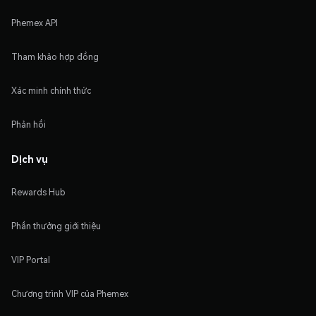
Phemex API
Tham khảo hợp đồng
Xác minh chính thức
Phản hồi
Dịch vụ
Rewards Hub
Phần thưởng giới thiệu
VIP Portal
Chương trình VIP của Phemex