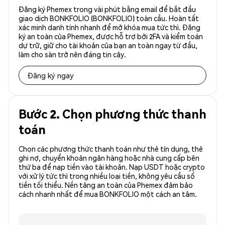
Đăng ký Phemex trong vài phút bằng email để bắt đầu
giao dịch BONKFOLIO (BONKFOLIO) toàn cầu. Hoàn tất
xác minh danh tính nhanh để mở khóa mua tức thì. Đăng
ký an toàn của Phemex, được hỗ trợ bởi 2FA và kiểm toán
dự trữ, giữ cho tài khoản của bạn an toàn ngay từ đầu,
làm cho sàn trở nên đáng tin cậy.
Đăng ký ngay
Bước 2. Chọn phương thức thanh
toán
Chọn các phương thức thanh toán như thẻ tín dụng, thẻ
ghi nợ, chuyển khoản ngân hàng hoặc nhà cung cấp bên
thứ ba để nạp tiền vào tài khoản. Nạp USDT hoặc crypto
với xử lý tức thì trong nhiều loại tiền, không yêu cầu số
tiền tối thiểu. Nền tảng an toàn của Phemex đảm bảo
cách nhanh nhất để mua BONKFOLIO một cách an tâm.