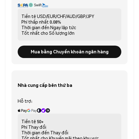
Tiền tệ
USD/EUR/CHF/AUD/GBP/JPY
Phí thấp nhất
0.08%
Thời gian đến
Ngay lập tức
Tốt nhất cho
Số lượng lớn
Mua bằng Chuyển khoản ngân hàng
Nhà cung cấp bên thứ ba
Hỗ trợ:
Tiền tệ
50+
Phí
Thay đổi
Thời gian đến
Thay đổi
Tốt nhất cho
Khuyến mãi theo khu vực