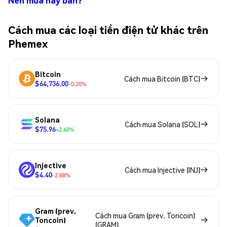
Nên mua hay bán?
Cách mua các loại tiền điện tử khác trên
Phemex
Bitcoin
Cách mua Bitcoin (BTC)
$64,736.00
-0.20%
Solana
Cách mua Solana (SOL)
$75.96
+2.60%
Injective
Cách mua Injective (INJ)
$4.40
-2.88%
Gram (prev.
Cách mua Gram (prev. Toncoin)
Toncoin)
(GRAM)