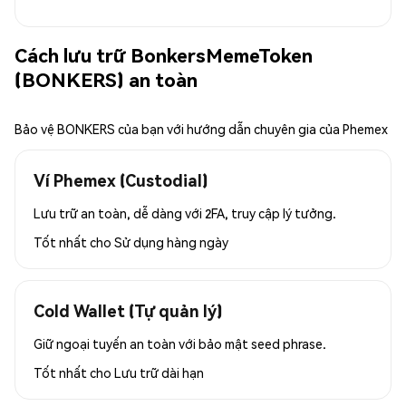
Cách lưu trữ BonkersMemeToken
(BONKERS) an toàn
Bảo vệ BONKERS của bạn với hướng dẫn chuyên gia của Phemex
Ví Phemex (Custodial)
Lưu trữ an toàn, dễ dàng với 2FA, truy cập lý tưởng.
Tốt nhất cho
Sử dụng hàng ngày
Cold Wallet (Tự quản lý)
Giữ ngoại tuyến an toàn với bảo mật seed phrase.
Tốt nhất cho
Lưu trữ dài hạn