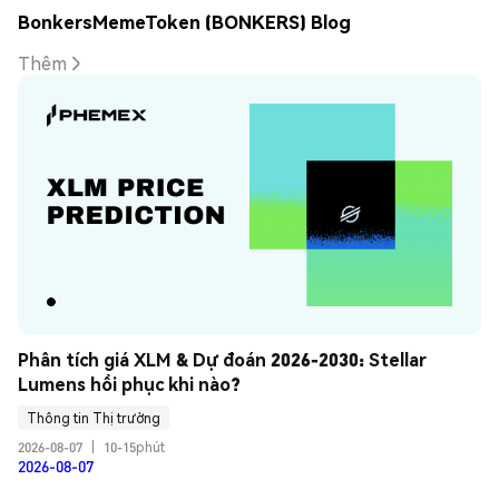
BonkersMemeToken (BONKERS) Blog
Thêm
Phân tích giá XLM & Dự đoán 2026-2030: Stellar 
Lumens hồi phục khi nào?
Thông tin Thị trường
2026-08-07
|
10-15phút
2026-08-07