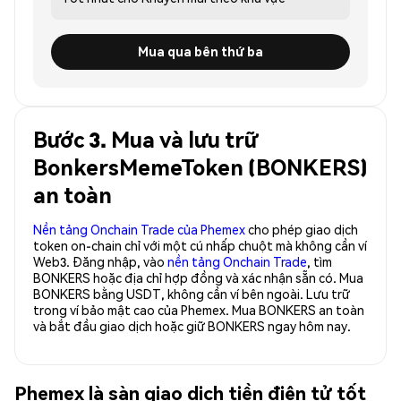
Mua qua bên thứ ba
Bước 3. Mua và lưu trữ
BonkersMemeToken (BONKERS)
an toàn
Nền tảng Onchain Trade của Phemex
cho phép giao dịch
token on-chain chỉ với một cú nhấp chuột mà không cần ví
Web3. Đăng nhập, vào
nền tảng Onchain Trade
, tìm
BONKERS hoặc địa chỉ hợp đồng và xác nhận sẵn có. Mua
BONKERS bằng USDT, không cần ví bên ngoài. Lưu trữ
trong ví bảo mật cao của Phemex. Mua BONKERS an toàn
và bắt đầu giao dịch hoặc giữ BONKERS ngay hôm nay.
Phemex là sàn giao dịch tiền điện tử tốt