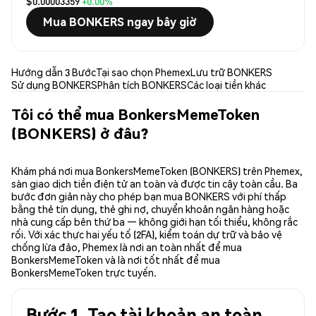
$0.00003359
+0.00%
Mua BONKERS ngay bây giờ
Hướng dẫn 3 Bước
Tại sao chọn Phemex
Lưu trữ BONKERS
Sử dụng BONKERS
Phân tích BONKERS
Các loại tiền khác
Tôi có thể mua BonkersMemeToken
(BONKERS) ở đâu?
Khám phá nơi mua BonkersMemeToken (BONKERS) trên Phemex,
sàn giao dịch tiền điện tử an toàn và được tin cậy toàn cầu. Ba
bước đơn giản này cho phép bạn mua BONKERS với phí thấp
bằng thẻ tín dụng, thẻ ghi nợ, chuyển khoản ngân hàng hoặc
nhà cung cấp bên thứ ba — không giới hạn tối thiểu, không rắc
rối. Với xác thực hai yếu tố (2FA), kiểm toán dự trữ và bảo vệ
chống lừa đảo, Phemex là nơi an toàn nhất để mua
BonkersMemeToken và là nơi tốt nhất để mua
BonkersMemeToken trực tuyến.
Bước 1. Tạo tài khoản an toàn