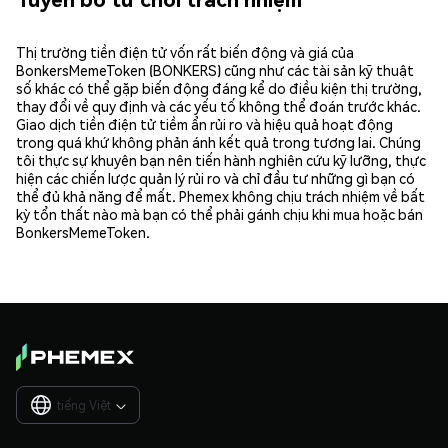
Thị trường tiền điện tử vốn rất biến động và giá của
BonkersMemeToken (BONKERS) cũng như các tài sản kỹ thuật
số khác có thể gặp biến động đáng kể do điều kiện thị trường,
thay đổi về quy định và các yếu tố không thể đoán trước khác.
Giao dịch tiền điện tử tiềm ẩn rủi ro và hiệu quả hoạt động
trong quá khứ không phản ánh kết quả trong tương lai. Chúng
tôi thực sự khuyên bạn nên tiến hành nghiên cứu kỹ lưỡng, thực
hiện các chiến lược quản lý rủi ro và chỉ đầu tư những gì bạn có
thể đủ khả năng để mất. Phemex không chịu trách nhiệm về bất
kỳ tổn thất nào mà bạn có thể phải gánh chịu khi mua hoặc bán
BonkersMemeToken.
tiếng Việt
