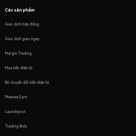
Các sản phẩm
Giao dịch hợp đồng
Giao dịch giao ngay
Margin Trading
Mua tiền điện tử
Bộ chuyển đổi tiền điện tử
Phemex Earn
Launchpool
Trading Bots