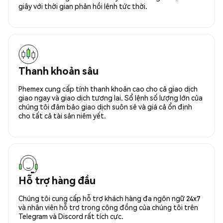
giây với thời gian phản hồi lệnh tức thời.
Thanh khoản sâu
Phemex cung cấp tính thanh khoản cao cho cả giao dịch
giao ngay và giao dịch tương lai. Sổ lệnh số lượng lớn của
chúng tôi đảm bảo giao dịch suôn sẻ và giá cả ổn định
cho tất cả tài sản niêm yết.
Hỗ trợ hàng đầu
Chúng tôi cung cấp hỗ trợ khách hàng đa ngôn ngữ 24x7
và nhân viên hỗ trợ trong cộng đồng của chúng tôi trên
Telegram và Discord rất tích cực.