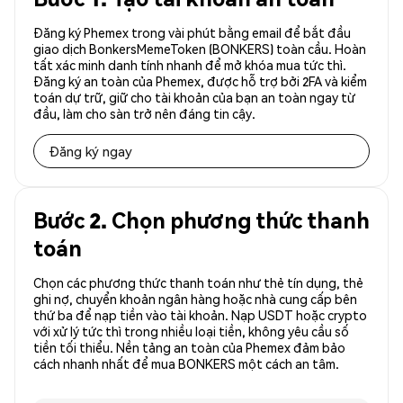
Đăng ký Phemex trong vài phút bằng email để bắt đầu
giao dịch BonkersMemeToken (BONKERS) toàn cầu. Hoàn
tất xác minh danh tính nhanh để mở khóa mua tức thì.
Đăng ký an toàn của Phemex, được hỗ trợ bởi 2FA và kiểm
toán dự trữ, giữ cho tài khoản của bạn an toàn ngay từ
đầu, làm cho sàn trở nên đáng tin cậy.
Đăng ký ngay
Bước 2. Chọn phương thức thanh
toán
Chọn các phương thức thanh toán như thẻ tín dụng, thẻ
ghi nợ, chuyển khoản ngân hàng hoặc nhà cung cấp bên
thứ ba để nạp tiền vào tài khoản. Nạp USDT hoặc crypto
với xử lý tức thì trong nhiều loại tiền, không yêu cầu số
tiền tối thiểu. Nền tảng an toàn của Phemex đảm bảo
cách nhanh nhất để mua BONKERS một cách an tâm.