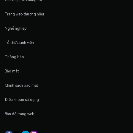
Trang web thương hiệu
Nghề nghiệp
Tổ chức sinh viên
Thông báo
Bảo mật
Chính sách bảo mật
Điều khoản sử dụng
Bản đồ trang web