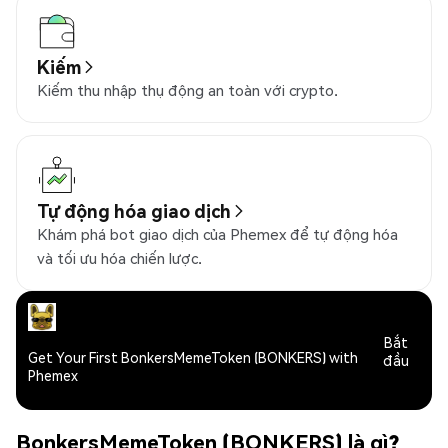
Kiếm
Kiếm thu nhập thụ động an toàn với crypto.
Tự động hóa giao dịch
Khám phá bot giao dịch của Phemex để tự động hóa
và tối ưu hóa chiến lược.
Bắt
Get Your First BonkersMemeToken (BONKERS) with
đầu
Phemex
BonkersMemeToken (BONKERS) là gì?