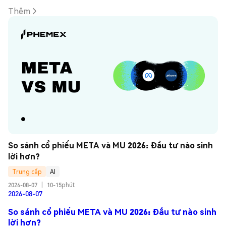
Thêm
So sánh cổ phiếu META và MU 2026: Đầu tư nào sinh 
lời hơn?
Trung cấp
AI
2026-08-07
|
10-15phút
2026-08-07
So sánh cổ phiếu META và MU 2026: Đầu tư nào sinh
lời hơn?