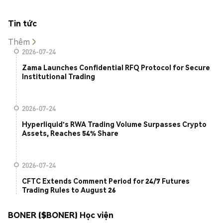
Tin tức
Thêm
2026-07-24
Zama Launches Confidential RFQ Protocol for Secure
Institutional Trading
2026-07-24
Hyperliquid's RWA Trading Volume Surpasses Crypto
Assets, Reaches 54% Share
2026-07-24
CFTC Extends Comment Period for 24/7 Futures
Trading Rules to August 26
BONER ($BONER) Học viện