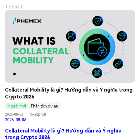
Thêm
Collateral Mobility là gì? Hướng dẫn và Ý nghĩa trong 
Crypto 2026
Người mới
Phân tích dự án
2026-08-06
|
15-20phút
2026-08-06
Collateral Mobility là gì? Hướng dẫn và Ý nghĩa
trong Crypto 2026