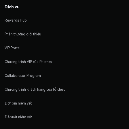
Dịch vụ
Rewards Hub
Phần thưởng giới thiệu
VIP Portal
Chương trình VIP của Phemex
Collaborator Program
Chương trình khách hàng của tổ chức
Đơn xin niêm yết
Đề xuất niêm yết