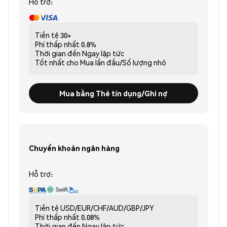
Hỗ trợ:
Tiền tệ
30+
Phí thấp nhất
0.8%
Thời gian đến
Ngay lập tức
Tốt nhất cho
Mua lần đầu/Số lượng nhỏ
Mua bằng Thẻ tín dụng/Ghi nợ
Chuyển khoản ngân hàng
Hỗ trợ:
Tiền tệ
USD/EUR/CHF/AUD/GBP/JPY
Phí thấp nhất
0.08%
Thời gian đến
Ngay lập tức