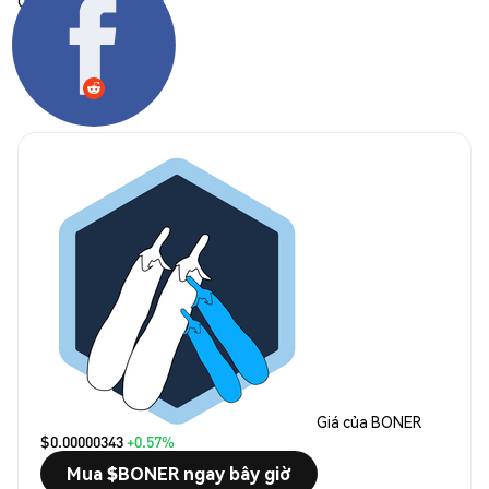
Chia sẻ:
Giá của BONER
$0.00000343
+0.57%
Mua $BONER ngay bây giờ