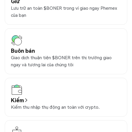
Giữ
Lưu trữ an toàn $BONER trong ví giao ngay Phemex
của bạn
Buôn bán
Giao dịch thuận tiện $BONER trên thị trường giao
ngay và tương lai của chúng tôi
Kiếm
Kiếm thu nhập thụ động an toàn với crypto.