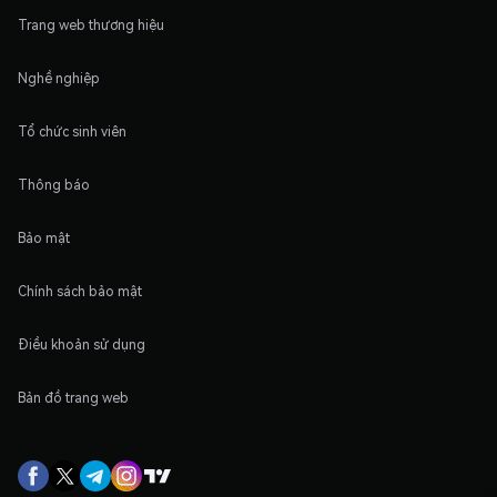
Trang web thương hiệu
Nghề nghiệp
Tổ chức sinh viên
Thông báo
Bảo mật
Chính sách bảo mật
Điều khoản sử dụng
Bản đồ trang web