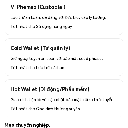
Ví Phemex (Custodial)
Lưu trữ an toàn, dễ dàng với 2FA, truy cập lý tưởng.
Tốt nhất cho
Sử dụng hàng ngày
Cold Wallet (Tự quản lý)
Giữ ngoại tuyến an toàn với bảo mật seed phrase.
Tốt nhất cho
Lưu trữ dài hạn
Hot Wallet (Di động/Phần mềm)
Giao dịch tiện lợi với cập nhật bảo mật, rủi ro trực tuyến.
Tốt nhất cho
Giao dịch thường xuyên
Mẹo chuyên nghiệp: