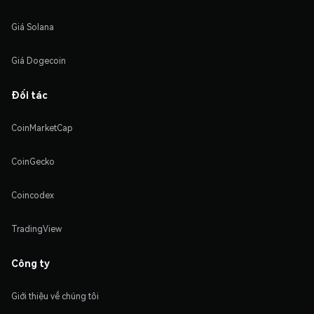
Giá Solana
Giá Dogecoin
Đối tác
CoinMarketCap
CoinGecko
Coincodex
TradingView
Công ty
Giới thiệu về chúng tôi