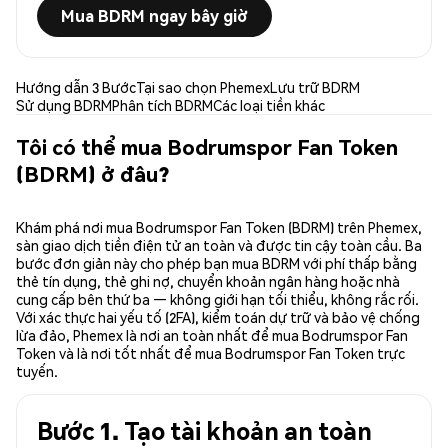
Mua BDRM ngay bây giờ
Hướng dẫn 3 Bước
Tại sao chọn Phemex
Lưu trữ BDRM
Sử dụng BDRM
Phân tích BDRM
Các loại tiền khác
Tôi có thể mua Bodrumspor Fan Token
(BDRM) ở đâu?
Khám phá nơi mua Bodrumspor Fan Token (BDRM) trên Phemex,
sàn giao dịch tiền điện tử an toàn và được tin cậy toàn cầu. Ba
bước đơn giản này cho phép bạn mua BDRM với phí thấp bằng
thẻ tín dụng, thẻ ghi nợ, chuyển khoản ngân hàng hoặc nhà
cung cấp bên thứ ba — không giới hạn tối thiểu, không rắc rối.
Với xác thực hai yếu tố (2FA), kiểm toán dự trữ và bảo vệ chống
lừa đảo, Phemex là nơi an toàn nhất để mua Bodrumspor Fan
Token và là nơi tốt nhất để mua Bodrumspor Fan Token trực
tuyến.
Bước 1. Tạo tài khoản an toàn