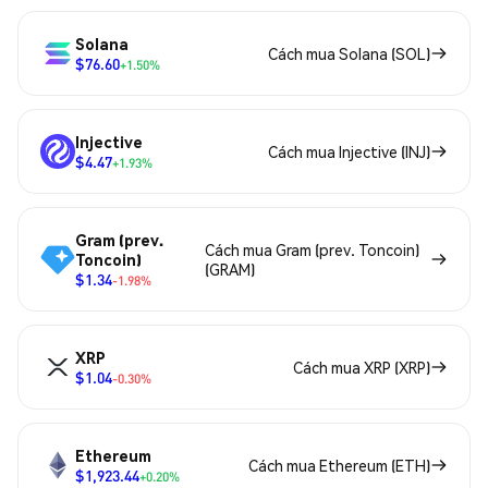
Solana
Cách mua Solana (SOL)
$76.60
+1.50%
Injective
Cách mua Injective (INJ)
$4.47
+1.93%
Gram (prev.
Cách mua Gram (prev. Toncoin)
Toncoin)
(GRAM)
$1.34
-1.98%
XRP
Cách mua XRP (XRP)
$1.04
-0.30%
Ethereum
Cách mua Ethereum (ETH)
$1,923.44
+0.20%