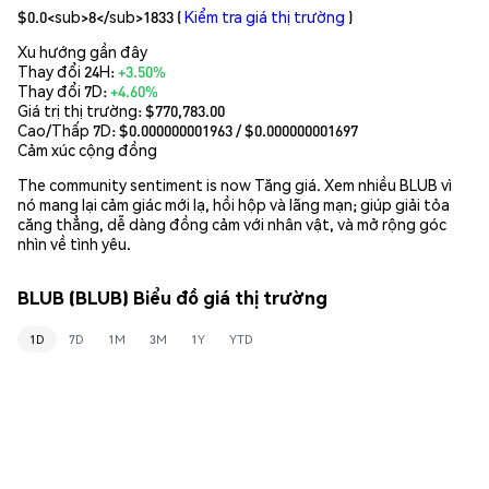
$0.0<sub>8</sub>1833
(
Kiểm tra giá thị trường
)
Xu hướng gần đây
Thay đổi 24H:
+3.50%
Thay đổi 7D:
+4.60%
Giá trị thị trường:
$770,783.00
Cao/Thấp 7D: $
0.000000001963
/ $
0.000000001697
Cảm xúc cộng đồng
The community sentiment is now Tăng giá. Xem nhiều BLUB vì
nó mang lại cảm giác mới lạ, hồi hộp và lãng mạn; giúp giải tỏa
căng thẳng, dễ dàng đồng cảm với nhân vật, và mở rộng góc
nhìn về tình yêu.
BLUB (BLUB) Biểu đồ giá thị trường
1D
7D
1M
3M
1Y
YTD