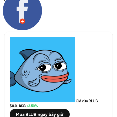
Chia sẻ:
Giá của BLUB
$0.0
1833
+3.50%
8
Mua BLUB ngay bây giờ