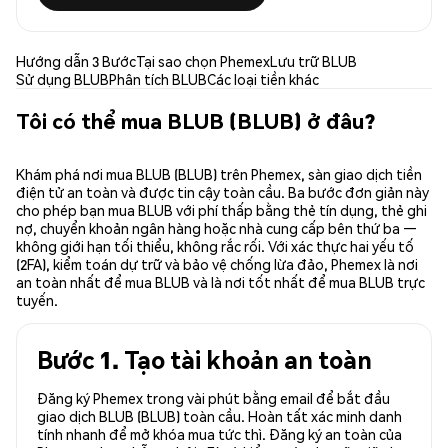
Hướng dẫn 3 Bước
Tại sao chọn Phemex
Lưu trữ BLUB
Sử dụng BLUB
Phân tích BLUB
Các loại tiền khác
Tôi có thể mua BLUB (BLUB) ở đâu?
Khám phá nơi mua BLUB (BLUB) trên Phemex, sàn giao dịch tiền
điện tử an toàn và được tin cậy toàn cầu. Ba bước đơn giản này
cho phép bạn mua BLUB với phí thấp bằng thẻ tín dụng, thẻ ghi
nợ, chuyển khoản ngân hàng hoặc nhà cung cấp bên thứ ba —
không giới hạn tối thiểu, không rắc rối. Với xác thực hai yếu tố
(2FA), kiểm toán dự trữ và bảo vệ chống lừa đảo, Phemex là nơi
an toàn nhất để mua BLUB và là nơi tốt nhất để mua BLUB trực
tuyến.
Bước 1. Tạo tài khoản an toàn
Đăng ký Phemex trong vài phút bằng email để bắt đầu
giao dịch BLUB (BLUB) toàn cầu. Hoàn tất xác minh danh
tính nhanh để mở khóa mua tức thì. Đăng ký an toàn của