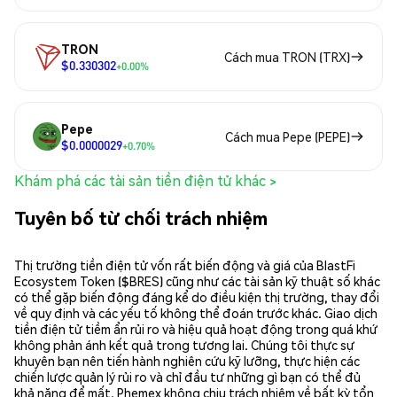
TRON
Cách mua TRON (TRX)
$0.330302
+0.00%
Pepe
Cách mua Pepe (PEPE)
$0.0000029
+0.70%
Khám phá các tài sản tiền điện tử khác >
Tuyên bố từ chối trách nhiệm
Thị trường tiền điện tử vốn rất biến động và giá của BlastFi
Ecosystem Token ($BRES) cũng như các tài sản kỹ thuật số khác
có thể gặp biến động đáng kể do điều kiện thị trường, thay đổi
về quy định và các yếu tố không thể đoán trước khác. Giao dịch
tiền điện tử tiềm ẩn rủi ro và hiệu quả hoạt động trong quá khứ
không phản ánh kết quả trong tương lai. Chúng tôi thực sự
khuyên bạn nên tiến hành nghiên cứu kỹ lưỡng, thực hiện các
chiến lược quản lý rủi ro và chỉ đầu tư những gì bạn có thể đủ
khả năng để mất. Phemex không chịu trách nhiệm về bất kỳ tổn