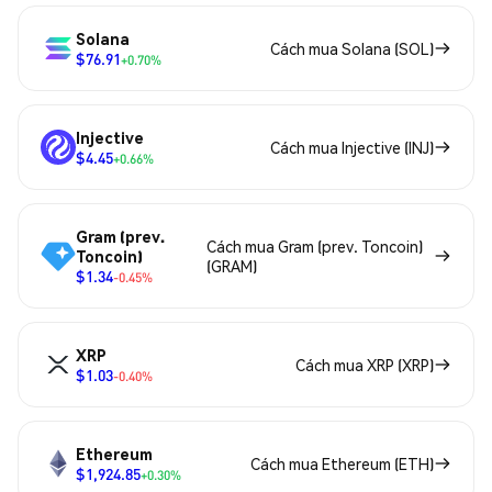
Solana
Cách mua Solana (SOL)
$76.91
+0.70%
Injective
Cách mua Injective (INJ)
$4.45
+0.66%
Gram (prev.
Cách mua Gram (prev. Toncoin)
Toncoin)
(GRAM)
$1.34
-0.45%
XRP
Cách mua XRP (XRP)
$1.03
-0.40%
Ethereum
Cách mua Ethereum (ETH)
$1,924.85
+0.30%