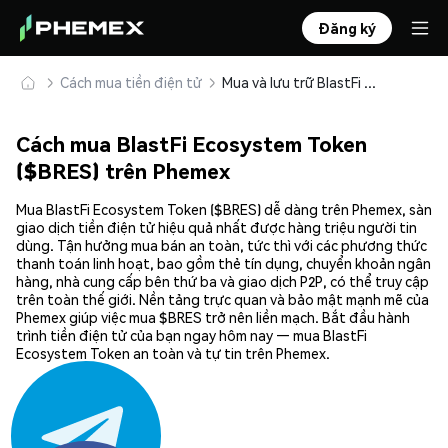
Đăng ký
Cách mua tiền điện tử
Mua và lưu trữ BlastFi Ecosystem Token ($BRES) an toàn
Cách mua BlastFi Ecosystem Token
($BRES) trên Phemex
Mua BlastFi Ecosystem Token ($BRES) dễ dàng trên Phemex, sàn
giao dịch tiền điện tử hiệu quả nhất được hàng triệu người tin
dùng. Tận hưởng mua bán an toàn, tức thì với các phương thức
thanh toán linh hoạt, bao gồm thẻ tín dụng, chuyển khoản ngân
hàng, nhà cung cấp bên thứ ba và giao dịch P2P, có thể truy cập
trên toàn thế giới. Nền tảng trực quan và bảo mật mạnh mẽ của
Phemex giúp việc mua $BRES trở nên liền mạch. Bắt đầu hành
trình tiền điện tử của bạn ngay hôm nay — mua BlastFi
Ecosystem Token an toàn và tự tin trên Phemex.