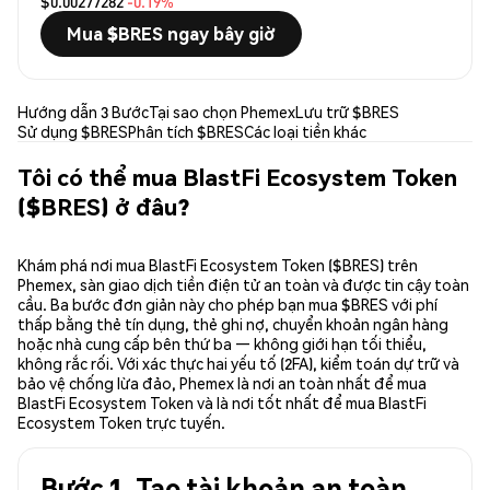
$0.00277282
-0.19%
Mua $BRES ngay bây giờ
Hướng dẫn 3 Bước
Tại sao chọn Phemex
Lưu trữ $BRES
Sử dụng $BRES
Phân tích $BRES
Các loại tiền khác
Tôi có thể mua BlastFi Ecosystem Token
($BRES) ở đâu?
Khám phá nơi mua BlastFi Ecosystem Token ($BRES) trên
Phemex, sàn giao dịch tiền điện tử an toàn và được tin cậy toàn
cầu. Ba bước đơn giản này cho phép bạn mua $BRES với phí
thấp bằng thẻ tín dụng, thẻ ghi nợ, chuyển khoản ngân hàng
hoặc nhà cung cấp bên thứ ba — không giới hạn tối thiểu,
không rắc rối. Với xác thực hai yếu tố (2FA), kiểm toán dự trữ và
bảo vệ chống lừa đảo, Phemex là nơi an toàn nhất để mua
BlastFi Ecosystem Token và là nơi tốt nhất để mua BlastFi
Ecosystem Token trực tuyến.
Bước 1. Tạo tài khoản an toàn