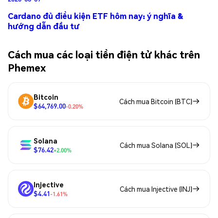
Cardano đủ điều kiện ETF hôm nay: ý nghĩa &
hướng dẫn đầu tư
Cách mua các loại tiền điện tử khác trên
Phemex
Bitcoin
Cách mua Bitcoin (BTC)
$64,769.00
-0.20%
Solana
Cách mua Solana (SOL)
$76.42
+2.00%
Injective
Cách mua Injective (INJ)
$4.41
-1.61%