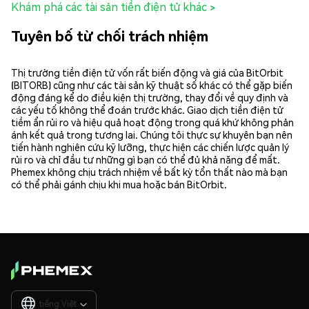
Khám phá các tài sản tiền điện tử khác >
Tuyên bố từ chối trách nhiệm
Thị trường tiền điện tử vốn rất biến động và giá của BitOrbit
(BITORB) cũng như các tài sản kỹ thuật số khác có thể gặp biến
động đáng kể do điều kiện thị trường, thay đổi về quy định và
các yếu tố không thể đoán trước khác. Giao dịch tiền điện tử
tiềm ẩn rủi ro và hiệu quả hoạt động trong quá khứ không phản
ánh kết quả trong tương lai. Chúng tôi thực sự khuyên bạn nên
tiến hành nghiên cứu kỹ lưỡng, thực hiện các chiến lược quản lý
rủi ro và chỉ đầu tư những gì bạn có thể đủ khả năng để mất.
Phemex không chịu trách nhiệm về bất kỳ tổn thất nào mà bạn
có thể phải gánh chịu khi mua hoặc bán BitOrbit.
tiếng Việt
