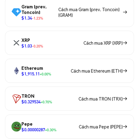
Gram (prev.
Cách mua Gram (prev. Toncoin)
Toncoin)
(GRAM)
$1.34
-1.23%
XRP
Cách mua XRP (XRP)
$1.03
-0.20%
Ethereum
Cách mua Ethereum (ETH)
$1,915.11
+0.00%
TRON
Cách mua TRON (TRX)
$0.329534
+0.70%
Pepe
Cách mua Pepe (PEPE)
$0.00000287
+0.30%