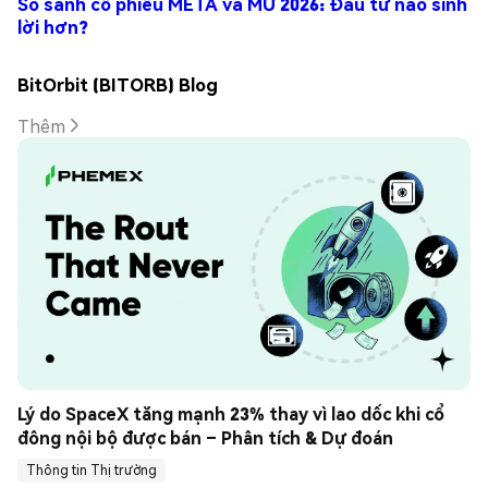
So sánh cổ phiếu META và MU 2026: Đầu tư nào sinh
lời hơn?
BitOrbit (BITORB) Blog
Thêm
Lý do SpaceX tăng mạnh 23% thay vì lao dốc khi cổ 
đông nội bộ được bán – Phân tích & Dự đoán
Thông tin Thị trường