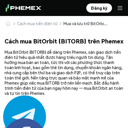
Đăng ký
Cách mua tiền điện tử
Mua và lưu trữ BitOrbit (BITORB) an toàn
Cách mua BitOrbit (BITORB) trên Phemex
Mua BitOrbit (BITORB) dễ dàng trên Phemex, sàn giao dịch tiền
điện tử hiệu quả nhất được hàng triệu người tin dùng. Tận
hưởng mua bán an toàn, tức thì với các phương thức thanh
toán linh hoạt, bao gồm thẻ tín dụng, chuyển khoản ngân hàng,
nhà cung cấp bên thứ ba và giao dịch P2P, có thể truy cập trên
toàn thế giới. Nền tảng trực quan và bảo mật mạnh mẽ của
Phemex giúp việc mua BITORB trở nên liền mạch. Bắt đầu hành
trình tiền điện tử của bạn ngay hôm nay — mua BitOrbit an toàn
và tự tin trên Phemex.