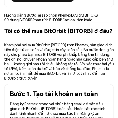
Hướng dẫn 3 Bước
Tại sao chọn Phemex
Lưu trữ BITORB
Sử dụng BITORB
Phân tích BITORB
Các loại tiền khác
Tôi có thể mua BitOrbit (BITORB) ở đâu?
Khám phá nơi mua BitOrbit (BITORB) trên Phemex, sàn giao dịch
tiền điện tử an toàn và được tin cậy toàn cầu. Ba bước đơn giản
này cho phép bạn mua BITORB với phí thấp bằng thẻ tín dụng,
thẻ ghi nợ, chuyển khoản ngân hàng hoặc nhà cung cấp bên thứ
ba — không giới hạn tối thiểu, không rắc rối. Với xác thực hai yếu
tố (2FA), kiểm toán dự trữ và bảo vệ chống lừa đảo, Phemex là
nơi an toàn nhất để mua BitOrbit và là nơi tốt nhất để mua
BitOrbit trực tuyến.
Bước 1. Tạo tài khoản an toàn
Đăng ký Phemex trong vài phút bằng email để bắt đầu
giao dịch BitOrbit (BITORB) toàn cầu. Hoàn tất xác minh
danh tính nhanh để mở khóa mua tức thì. Đăng ký an