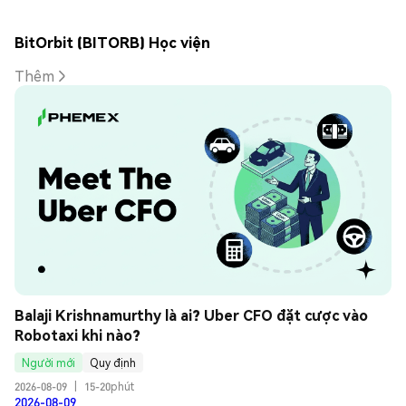
BitOrbit (BITORB) Học viện
Thêm
Balaji Krishnamurthy là ai? Uber CFO đặt cược vào 
Robotaxi khi nào?
Người mới
Quy định
2026-08-09
|
15-20phút
2026-08-09