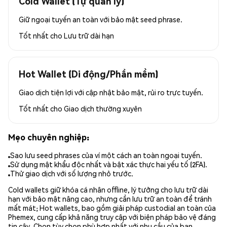
Cold Wallet (Tự quản lý)
Giữ ngoại tuyến an toàn với bảo mật seed phrase.
Tốt nhất cho
Lưu trữ dài hạn
Hot Wallet (Di động/Phần mềm)
Giao dịch tiện lợi với cập nhật bảo mật, rủi ro trực tuyến.
Tốt nhất cho
Giao dịch thường xuyên
Mẹo chuyên nghiệp:
Sao lưu seed phrases của ví một cách an toàn ngoại tuyến.
Sử dụng mật khẩu độc nhất và bật xác thực hai yếu tố (2FA).
Thử giao dịch với số lượng nhỏ trước.
Cold wallets giữ khóa cá nhân offline, lý tưởng cho lưu trữ dài
hạn với bảo mật nâng cao, nhưng cần lưu trữ an toàn để tránh
mất mát; Hot wallets, bao gồm giải pháp custodial an toàn của
Phemex, cung cấp khả năng truy cập với biện pháp bảo vệ đáng
tin cậy. Chọn tùy chọn phù hợp nhất với nhu cầu của bạn.