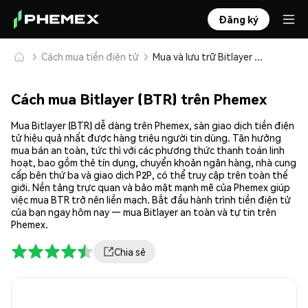
Đăng ký
Cách mua tiền điện tử
Mua và lưu trữ Bitlayer (BTR) an toàn
Cách mua Bitlayer (BTR) trên Phemex
Mua Bitlayer (BTR) dễ dàng trên Phemex, sàn giao dịch tiền điện
tử hiệu quả nhất được hàng triệu người tin dùng. Tận hưởng
mua bán an toàn, tức thì với các phương thức thanh toán linh
hoạt, bao gồm thẻ tín dụng, chuyển khoản ngân hàng, nhà cung
cấp bên thứ ba và giao dịch P2P, có thể truy cập trên toàn thế
giới. Nền tảng trực quan và bảo mật mạnh mẽ của Phemex giúp
việc mua BTR trở nên liền mạch. Bắt đầu hành trình tiền điện tử
của bạn ngay hôm nay — mua Bitlayer an toàn và tự tin trên
Phemex.
Chia sẻ