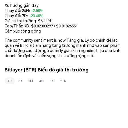
Xu hướng gần đây
Thay đổi 24H:
+2.50%
Thay đổi 7D:
+23.60%
Giá trị thị trường:
$6.11M
Cao/Thấp 7D: $
0.02303297
/ $
0.01826551
Cảm xúc cộng đồng
The community sentiment is now Tăng giá. Lý do chính để lạc
quan về BTR là tiềm năng tăng trưởng mạnh nhờ vào sản phẩm
chất lượng cao, đội ngũ quản lý giàu kinh nghiệm, hiệu quả kinh
doanh ổn định và triển vọng thị trường rộng mở.
Bitlayer (BTR) Biểu đồ giá thị trường
1D
7D
1M
3M
1Y
YTD