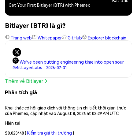
Bắt đầu
Get Your First Bitlayer (BTR) with Phemex
Bitlayer (BTR) là gì?
Trang web
Whitepaper
GitHub
Explorer blockchain
We've been putting engineering time into open sour
@BitLayerLabs · 2026-07-31
Thêm về Bitlayer
Phân tích giá
Khai thác cơ hội giao dịch với thông tin chi tiết thời gian thực
của Phemex, cập nhật vào August 8, 2026 at 02:29 AM UTC
Hiện tại
$0.023448
(
Kiểm tra giá thị trường
)