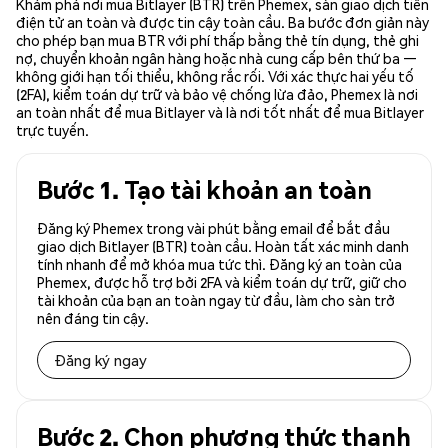
Khám phá nơi mua Bitlayer (BTR) trên Phemex, sàn giao dịch tiền
điện tử an toàn và được tin cậy toàn cầu. Ba bước đơn giản này
cho phép bạn mua BTR với phí thấp bằng thẻ tín dụng, thẻ ghi
nợ, chuyển khoản ngân hàng hoặc nhà cung cấp bên thứ ba —
không giới hạn tối thiểu, không rắc rối. Với xác thực hai yếu tố
(2FA), kiểm toán dự trữ và bảo vệ chống lừa đảo, Phemex là nơi
an toàn nhất để mua Bitlayer và là nơi tốt nhất để mua Bitlayer
trực tuyến.
Bước 1. Tạo tài khoản an toàn
Đăng ký Phemex trong vài phút bằng email để bắt đầu
giao dịch Bitlayer (BTR) toàn cầu. Hoàn tất xác minh danh
tính nhanh để mở khóa mua tức thì. Đăng ký an toàn của
Phemex, được hỗ trợ bởi 2FA và kiểm toán dự trữ, giữ cho
tài khoản của bạn an toàn ngay từ đầu, làm cho sàn trở
nên đáng tin cậy.
Đăng ký ngay
Bước 2. Chọn phương thức thanh