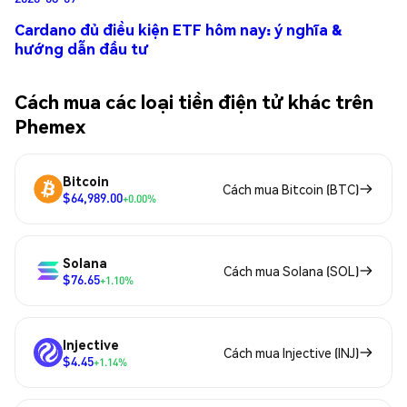
Cardano đủ điều kiện ETF hôm nay: ý nghĩa &
hướng dẫn đầu tư
Cách mua các loại tiền điện tử khác trên
Phemex
Bitcoin
Cách mua Bitcoin (BTC)
$64,989.00
+0.00%
Solana
Cách mua Solana (SOL)
$76.65
+1.10%
Injective
Cách mua Injective (INJ)
$4.45
+1.14%