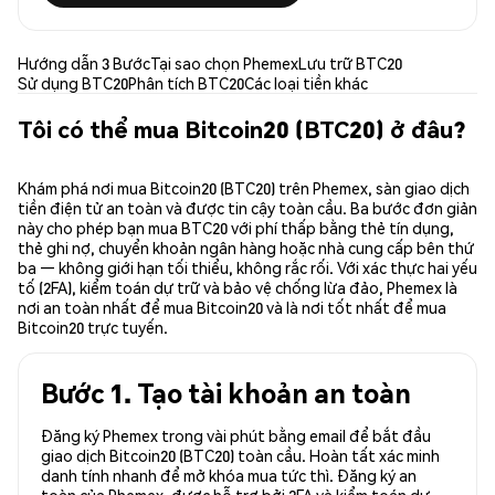
Hướng dẫn 3 Bước
Tại sao chọn Phemex
Lưu trữ BTC20
Sử dụng BTC20
Phân tích BTC20
Các loại tiền khác
Tôi có thể mua Bitcoin20 (BTC20) ở đâu?
Khám phá nơi mua Bitcoin20 (BTC20) trên Phemex, sàn giao dịch
tiền điện tử an toàn và được tin cậy toàn cầu. Ba bước đơn giản
này cho phép bạn mua BTC20 với phí thấp bằng thẻ tín dụng,
thẻ ghi nợ, chuyển khoản ngân hàng hoặc nhà cung cấp bên thứ
ba — không giới hạn tối thiểu, không rắc rối. Với xác thực hai yếu
tố (2FA), kiểm toán dự trữ và bảo vệ chống lừa đảo, Phemex là
nơi an toàn nhất để mua Bitcoin20 và là nơi tốt nhất để mua
Bitcoin20 trực tuyến.
Bước 1. Tạo tài khoản an toàn
Đăng ký Phemex trong vài phút bằng email để bắt đầu
giao dịch Bitcoin20 (BTC20) toàn cầu. Hoàn tất xác minh
danh tính nhanh để mở khóa mua tức thì. Đăng ký an