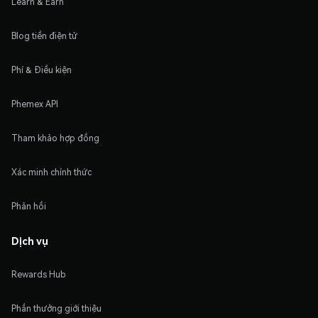
Learn & Earn
Blog tiền điện tử
Phí & Điều kiện
Phemex API
Tham khảo hợp đồng
Xác minh chính thức
Phản hồi
Dịch vụ
Rewards Hub
Phần thưởng giới thiệu