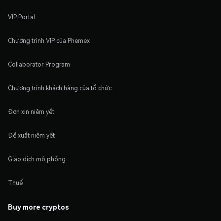
VIP Portal
Chương trình VIP của Phemex
Collaborator Program
Chương trình khách hàng của tổ chức
Đơn xin niêm yết
Đề xuất niêm yết
Giao dịch mô phỏng
Thuế
Buy more cryptos