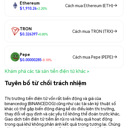
Ethereum
Cách mua Ethereum (ETH)
$1,910.26
+2.20%
TRON
Cách mua TRON (TRX)
$0.326397
+0.00%
Pepe
Cách mua Pepe (PEPE)
$0.00000285
-0.10%
Khám phá các tài sản tiền điện tử khác >
Tuyên bố từ chối trách nhiệm
Thị trường tiền điện tử vốn rất biến động và giá của
binancedog (BINANCEDOG) cũng như các tài sản kỹ thuật số
khác có thể gặp biến động đáng kể do điều kiện thị trường,
thay đổi về quy định và các yếu tố không thể đoán trước khác.
Giao dịch tiền điện tử tiềm ẩn rủi ro và hiệu quả hoạt động
trong quá khứ không phản ánh kết quả trong tương lai. Chúng