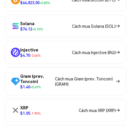
$64,823.00
+0.80%
Solana
Cách mua Solana (SOL)
$74.12
+0.10%
Injective
Cách mua Injective (INJ)
$4.70
-3.66%
Gram (prev.
Cách mua Gram (prev. Toncoin)
Toncoin)
(GRAM)
$1.40
+0.49%
XRP
Cách mua XRP (XRP)
$1.05
-1.90%