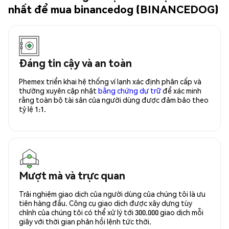
nhất để mua binancedog (BINANCEDOG)
Đáng tin cậy và an toàn
Phemex triển khai hệ thống ví lạnh xác định phân cấp và
thường xuyên cập nhật
bằng chứng dự trữ
để xác minh
rằng toàn bộ tài sản của người dùng được đảm bảo theo
tỷ lệ 1:1.
Mượt mà và trực quan
Trải nghiệm giao dịch của người dùng của chúng tôi là ưu
tiên hàng đầu. Công cụ giao dịch được xây dựng tùy
chỉnh của chúng tôi có thể xử lý tới 300.000 giao dịch mỗi
giây với thời gian phản hồi lệnh tức thời.