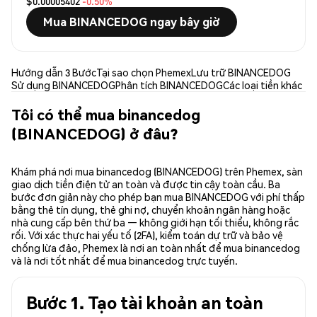
$0.00005402
-0.50%
Mua BINANCEDOG ngay bây giờ
Hướng dẫn 3 Bước
Tại sao chọn Phemex
Lưu trữ BINANCEDOG
Sử dụng BINANCEDOG
Phân tích BINANCEDOG
Các loại tiền khác
Tôi có thể mua binancedog
(BINANCEDOG) ở đâu?
Khám phá nơi mua binancedog (BINANCEDOG) trên Phemex, sàn
giao dịch tiền điện tử an toàn và được tin cậy toàn cầu. Ba
bước đơn giản này cho phép bạn mua BINANCEDOG với phí thấp
bằng thẻ tín dụng, thẻ ghi nợ, chuyển khoản ngân hàng hoặc
nhà cung cấp bên thứ ba — không giới hạn tối thiểu, không rắc
rối. Với xác thực hai yếu tố (2FA), kiểm toán dự trữ và bảo vệ
chống lừa đảo, Phemex là nơi an toàn nhất để mua binancedog
và là nơi tốt nhất để mua binancedog trực tuyến.
Bước 1. Tạo tài khoản an toàn