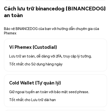
Cách lưu trữ binancedog (BINANCEDOG)
an toàn
Bảo vệ BINANCEDOG của bạn với hướng dẫn chuyên gia của
Phemex
Ví Phemex (Custodial)
Lưu trữ an toàn, dễ dàng với 2FA, truy cập lý tưởng.
Tốt nhất cho
Sử dụng hàng ngày
Cold Wallet (Tự quản lý)
Giữ ngoại tuyến an toàn với bảo mật seed phrase.
Tốt nhất cho
Lưu trữ dài hạn