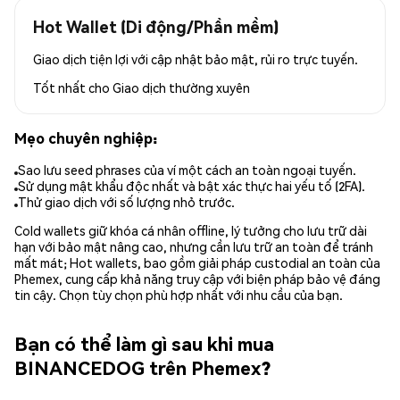
Hot Wallet (Di động/Phần mềm)
Giao dịch tiện lợi với cập nhật bảo mật, rủi ro trực tuyến.
Tốt nhất cho
Giao dịch thường xuyên
Mẹo chuyên nghiệp:
Sao lưu seed phrases của ví một cách an toàn ngoại tuyến.
Sử dụng mật khẩu độc nhất và bật xác thực hai yếu tố (2FA).
Thử giao dịch với số lượng nhỏ trước.
Cold wallets giữ khóa cá nhân offline, lý tưởng cho lưu trữ dài
hạn với bảo mật nâng cao, nhưng cần lưu trữ an toàn để tránh
mất mát; Hot wallets, bao gồm giải pháp custodial an toàn của
Phemex, cung cấp khả năng truy cập với biện pháp bảo vệ đáng
tin cậy. Chọn tùy chọn phù hợp nhất với nhu cầu của bạn.
Bạn có thể làm gì sau khi mua
BINANCEDOG trên Phemex?