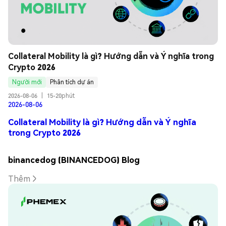
Collateral Mobility là gì? Hướng dẫn và Ý nghĩa trong 
Crypto 2026
Người mới
Phân tích dự án
2026-08-06
|
15-20phút
2026-08-06
Collateral Mobility là gì? Hướng dẫn và Ý nghĩa
trong Crypto 2026
binancedog (BINANCEDOG) Blog
Thêm