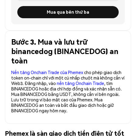
Mua qua bên thứ ba
Bước 3. Mua và lưu trữ
binancedog (BINANCEDOG) an
toàn
Nền tảng Onchain Trade của Phemex
cho phép giao dịch
token on-chain chỉ với một cú nhấp chuột mà không cần ví
Web3. Đăng nhập, vào
nền tảng Onchain Trade
, tìm
BINANCEDOG hoặc địa chỉ hợp đồng và xác nhận sẵn có.
Mua BINANCEDOG bằng USDT, không cần ví bên ngoài.
Lưu trữ trong ví bảo mật cao của Phemex. Mua
BINANCEDOG an toàn và bắt đầu giao dịch hoặc giữ
BINANCEDOG ngay hôm nay.
Phemex là sàn giao dịch tiền điện tử tốt