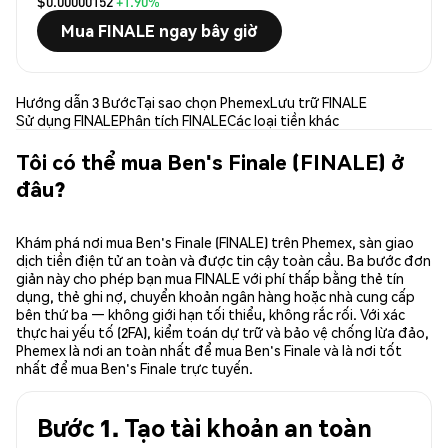
$0.00000152
+1.90%
Mua FINALE ngay bây giờ
Hướng dẫn 3 Bước
Tại sao chọn Phemex
Lưu trữ FINALE
Sử dụng FINALE
Phân tích FINALE
Các loại tiền khác
Tôi có thể mua Ben's Finale (FINALE) ở
đâu?
Khám phá nơi mua Ben's Finale (FINALE) trên Phemex, sàn giao
dịch tiền điện tử an toàn và được tin cậy toàn cầu. Ba bước đơn
giản này cho phép bạn mua FINALE với phí thấp bằng thẻ tín
dụng, thẻ ghi nợ, chuyển khoản ngân hàng hoặc nhà cung cấp
bên thứ ba — không giới hạn tối thiểu, không rắc rối. Với xác
thực hai yếu tố (2FA), kiểm toán dự trữ và bảo vệ chống lừa đảo,
Phemex là nơi an toàn nhất để mua Ben's Finale và là nơi tốt
nhất để mua Ben's Finale trực tuyến.
Bước 1. Tạo tài khoản an toàn