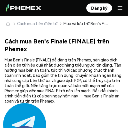
Đăng ký
Cách mua tiền điện tử
Mua và lưu trữ Ben's Finale (FINALE) an toàn
Cách mua Ben's Finale (FINALE) trên
Phemex
Mua Ben's Finale (FINALE) dễ dàng trên Phemex, sàn giao dịch
tiền điện tử hiệu quả nhất được hàng triệu người tin dùng. Tận
hưởng mua bán an toàn, tức thì với các phương thức thanh
toán linh hoạt, bao gồm thẻ tín dụng, chuyển khoản ngân hàng,
nhà cung cấp bên thứ ba và giao dịch P2P, có thể truy cập trên
toàn thế giới. Nền tảng trực quan và bảo mật mạnh mẽ của
Phemex giúp việc mua FINALE trở nên liền mạch. Bắt đầu hành
trình tiền điện tử của bạn ngay hôm nay — mua Ben's Finale an
toàn và tự tin trên Phemex.