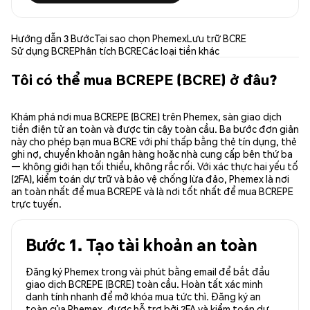
Hướng dẫn 3 Bước
Tại sao chọn Phemex
Lưu trữ BCRE
Sử dụng BCRE
Phân tích BCRE
Các loại tiền khác
Tôi có thể mua BCREPE (BCRE) ở đâu?
Khám phá nơi mua BCREPE (BCRE) trên Phemex, sàn giao dịch
tiền điện tử an toàn và được tin cậy toàn cầu. Ba bước đơn giản
này cho phép bạn mua BCRE với phí thấp bằng thẻ tín dụng, thẻ
ghi nợ, chuyển khoản ngân hàng hoặc nhà cung cấp bên thứ ba
— không giới hạn tối thiểu, không rắc rối. Với xác thực hai yếu tố
(2FA), kiểm toán dự trữ và bảo vệ chống lừa đảo, Phemex là nơi
an toàn nhất để mua BCREPE và là nơi tốt nhất để mua BCREPE
trực tuyến.
Bước 1. Tạo tài khoản an toàn
Đăng ký Phemex trong vài phút bằng email để bắt đầu
giao dịch BCREPE (BCRE) toàn cầu. Hoàn tất xác minh
danh tính nhanh để mở khóa mua tức thì. Đăng ký an
toàn của Phemex, được hỗ trợ bởi 2FA và kiểm toán dự