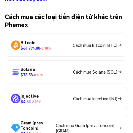
Cách mua các loại tiền điện tử khác trên
Phemex
Bitcoin
Cách mua Bitcoin (BTC)
$64,794.00
-0.10%
Solana
Cách mua Solana (SOL)
$73.58
-0.40%
Injective
Cách mua Injective (INJ)
$4.53
-2.93%
Gram (prev.
Cách mua Gram (prev. Toncoin)
Toncoin)
(GRAM)