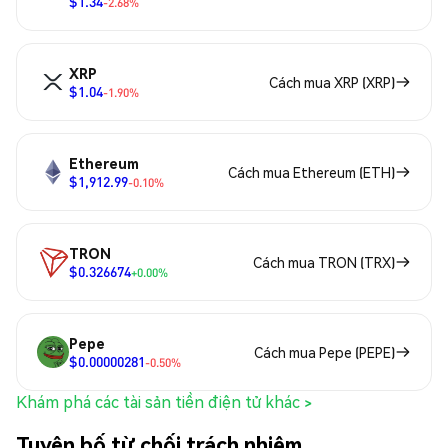
$1.34
-2.68%
XRP
Cách mua XRP (XRP)
$1.04
-1.90%
Ethereum
Cách mua Ethereum (ETH)
$1,912.99
-0.10%
TRON
Cách mua TRON (TRX)
$0.326674
+0.00%
Pepe
Cách mua Pepe (PEPE)
$0.00000281
-0.50%
Khám phá các tài sản tiền điện tử khác >
Tuyên bố từ chối trách nhiệm