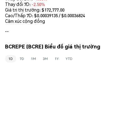
Thay đổi 7D:
-2.50%
Giá trị thị trường:
$172,777.00
Cao/Thấp 7D: $
0.00039135
/ $
0.00036824
Cảm xúc cộng đồng
--
BCREPE (BCRE) Biểu đồ giá thị trường
1D
7D
1M
3M
1Y
YTD