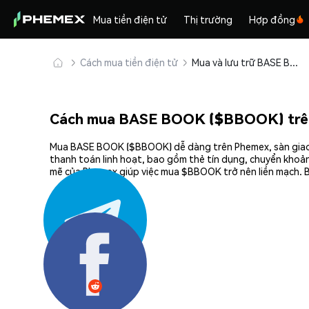
Mua tiền điện tử
Thị trường
Hợp đồng
Cách mua tiền điện tử
Mua và lưu trữ BASE BOOK ($BBOOK) an toàn
Cách mua BASE BOOK ($BBOOK) trê
Mua BASE BOOK ($BBOOK) dễ dàng trên Phemex, sàn giao dị
thanh toán linh hoạt, bao gồm thẻ tín dụng, chuyển khoản
mẽ của Phemex giúp việc mua $BBOOK trở nên liền mạch. B
Chia sẻ: