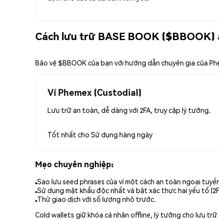
Cách lưu trữ BASE BOOK ($BBOOK) 
Bảo vệ $BBOOK của bạn với hướng dẫn chuyên gia của P
Ví Phemex (Custodial)
Lưu trữ an toàn, dễ dàng với 2FA, truy cập lý tưởng.
Tốt nhất cho
Sử dụng hàng ngày
Mẹo chuyên nghiệp:
Sao lưu seed phrases của ví một cách an toàn ngoại tuyế
Sử dụng mật khẩu độc nhất và bật xác thực hai yếu tố (2F
Thử giao dịch với số lượng nhỏ trước.
Cold wallets giữ khóa cá nhân offline, lý tưởng cho lưu t