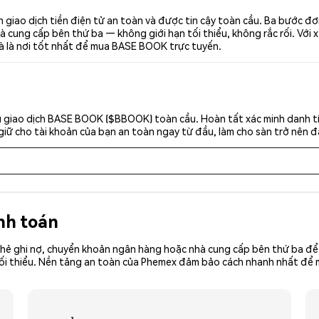
iao dịch tiền điện tử an toàn và được tin cậy toàn cầu. Ba bước đ
 cung cấp bên thứ ba — không giới hạn tối thiểu, không rắc rối. Với x
à là nơi tốt nhất để mua BASE BOOK trực tuyến.
u giao dịch BASE BOOK ($BBOOK) toàn cầu. Hoàn tất xác minh danh tí
giữ cho tài khoản của bạn an toàn ngay từ đầu, làm cho sàn trở nên đ
nh toán
hẻ ghi nợ, chuyển khoản ngân hàng hoặc nhà cung cấp bên thứ ba để 
iền tối thiểu. Nền tảng an toàn của Phemex đảm bảo cách nhanh nhất 