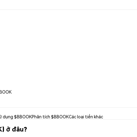
E BOOK
ử dụng $BBOOK
Phân tích $BBOOK
Các loại tiền khác
) ở đâu?