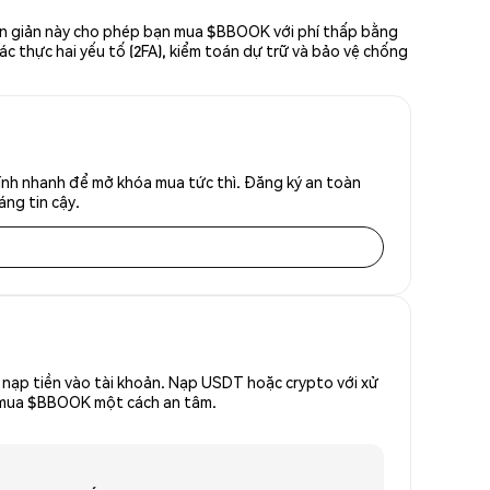
ơn giản này cho phép bạn mua $BBOOK với phí thấp bằng
ác thực hai yếu tố (2FA), kiểm toán dự trữ và bảo vệ chống
nh nhanh để mở khóa mua tức thì. Đăng ký an toàn
áng tin cậy.
nạp tiền vào tài khoản. Nạp USDT hoặc crypto với xử
để mua $BBOOK một cách an tâm.