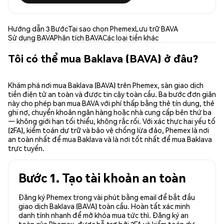
Hướng dẫn 3 Bước
Tại sao chọn Phemex
Lưu trữ BAVA
Sử dụng BAVA
Phân tích BAVA
Các loại tiền khác
Tôi có thể mua Baklava (BAVA) ở đâu?
Khám phá nơi mua Baklava (BAVA) trên Phemex, sàn giao dịch
tiền điện tử an toàn và được tin cậy toàn cầu. Ba bước đơn giản
này cho phép bạn mua BAVA với phí thấp bằng thẻ tín dụng, thẻ
ghi nợ, chuyển khoản ngân hàng hoặc nhà cung cấp bên thứ ba
— không giới hạn tối thiểu, không rắc rối. Với xác thực hai yếu tố
(2FA), kiểm toán dự trữ và bảo vệ chống lừa đảo, Phemex là nơi
an toàn nhất để mua Baklava và là nơi tốt nhất để mua Baklava
trực tuyến.
Bước 1. Tạo tài khoản an toàn
Đăng ký Phemex trong vài phút bằng email để bắt đầu
giao dịch Baklava (BAVA) toàn cầu. Hoàn tất xác minh
danh tính nhanh để mở khóa mua tức thì. Đăng ký an