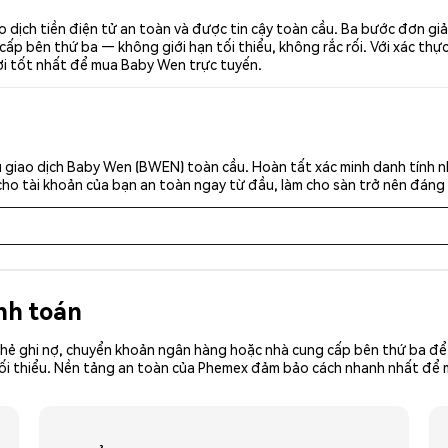
dịch tiền điện tử an toàn và được tin cậy toàn cầu. Ba bước đơn gi
p bên thứ ba — không giới hạn tối thiểu, không rắc rối. Với xác thực 
ơi tốt nhất để mua Baby Wen trực tuyến.
 giao dịch Baby Wen (BWEN) toàn cầu. Hoàn tất xác minh danh tính n
cho tài khoản của bạn an toàn ngay từ đầu, làm cho sàn trở nên đáng 
nh toán
hẻ ghi nợ, chuyển khoản ngân hàng hoặc nhà cung cấp bên thứ ba để 
iền tối thiểu. Nền tảng an toàn của Phemex đảm bảo cách nhanh nhất 