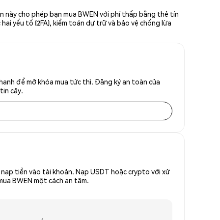
ản này cho phép bạn mua BWEN với phí thấp bằng thẻ tín
hai yếu tố (2FA), kiểm toán dự trữ và bảo vệ chống lừa
hanh để mở khóa mua tức thì. Đăng ký an toàn của
tin cậy.
nạp tiền vào tài khoản. Nạp USDT hoặc crypto với xử
để mua BWEN một cách an tâm.