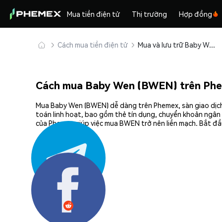
Mua tiền điện tử
Thị trường
Hợp đồng
Cách mua tiền điện tử
Mua và lưu trữ Baby Wen (BWEN) an toàn
Cách mua Baby Wen (BWEN) trên Ph
Mua Baby Wen (BWEN) dễ dàng trên Phemex, sàn giao dịch 
toán linh hoạt, bao gồm thẻ tín dụng, chuyển khoản ngân 
của Phemex giúp việc mua BWEN trở nên liền mạch. Bắt đầ
Chia sẻ: