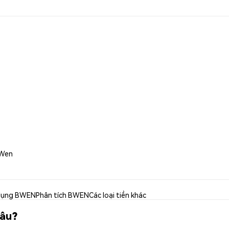
 Wen
dụng BWEN
Phân tích BWEN
Các loại tiền khác
đâu?