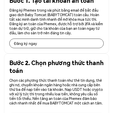
Bước 1. Tạo tài khoản an toàn
Đăng ký Phemex trong vài phút bằng email để bắt đầu
giao dịch Baby Tomcat (BABYTOMCAT) toàn cầu. Hoàn
tất xác minh danh tính nhanh để mở khóa mua tức thì.
Đăng ký an toàn của Phemex, được hỗ trợ bởi 2FA và kiểm
toán dự trữ, giữ cho tài khoản của bạn an toàn ngay từ
đầu, làm cho sàn trở nên đáng tin cậy.
Đăng ký ngay
Bước 2. Chọn phương thức thanh
toán
Chọn các phương thức thanh toán như thẻ tín dụng, thẻ
ghi nợ, chuyển khoản ngân hàng hoặc nhà cung cấp bên
thứ ba để nạp tiền vào tài khoản. Nạp USDT hoặc crypto
với xử lý tức thì trong nhiều loại tiền, không yêu cầu số
tiền tối thiểu. Nền tảng an toàn của Phemex đảm bảo
cách nhanh nhất để mua BABYTOMCAT một cách an tâm.