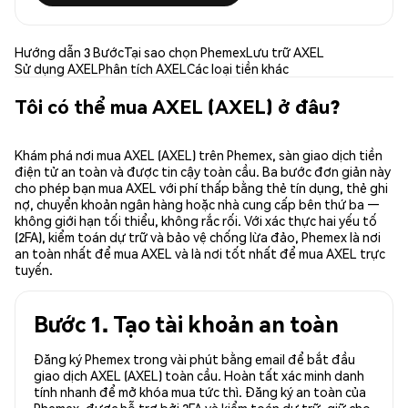
Hướng dẫn 3 Bước
Tại sao chọn Phemex
Lưu trữ AXEL
Sử dụng AXEL
Phân tích AXEL
Các loại tiền khác
Tôi có thể mua AXEL (AXEL) ở đâu?
Khám phá nơi mua AXEL (AXEL) trên Phemex, sàn giao dịch tiền
điện tử an toàn và được tin cậy toàn cầu. Ba bước đơn giản này
cho phép bạn mua AXEL với phí thấp bằng thẻ tín dụng, thẻ ghi
nợ, chuyển khoản ngân hàng hoặc nhà cung cấp bên thứ ba —
không giới hạn tối thiểu, không rắc rối. Với xác thực hai yếu tố
(2FA), kiểm toán dự trữ và bảo vệ chống lừa đảo, Phemex là nơi
an toàn nhất để mua AXEL và là nơi tốt nhất để mua AXEL trực
tuyến.
Bước 1. Tạo tài khoản an toàn
Đăng ký Phemex trong vài phút bằng email để bắt đầu
giao dịch AXEL (AXEL) toàn cầu. Hoàn tất xác minh danh
tính nhanh để mở khóa mua tức thì. Đăng ký an toàn của