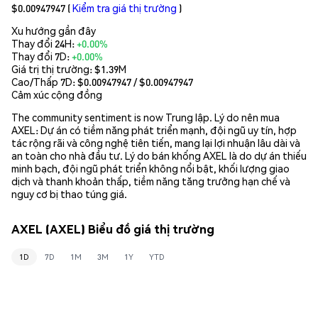
$0.00947947
(
Kiểm tra giá thị trường
)
Xu hướng gần đây
Thay đổi 24H:
+0.00%
Thay đổi 7D:
+0.00%
Giá trị thị trường:
$1.39M
Cao/Thấp 7D: $
0.00947947
/ $
0.00947947
Cảm xúc cộng đồng
The community sentiment is now Trung lập. Lý do nên mua
AXEL: Dự án có tiềm năng phát triển mạnh, đội ngũ uy tín, hợp
tác rộng rãi và công nghệ tiên tiến, mang lại lợi nhuận lâu dài và
an toàn cho nhà đầu tư. Lý do bán khống AXEL là do dự án thiếu
minh bạch, đội ngũ phát triển không nổi bật, khối lượng giao
dịch và thanh khoản thấp, tiềm năng tăng trưởng hạn chế và
nguy cơ bị thao túng giá.
AXEL (AXEL) Biểu đồ giá thị trường
1D
7D
1M
3M
1Y
YTD