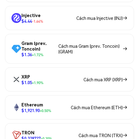
Injective
Cách mua Injective (INJ)
$4.44
-1.64%
Gram (prev.
Cách mua Gram (prev. Toncoin)
Toncoin)
(GRAM)
$1.36
+1.72%
XRP
Cách mua XRP (XRP)
$1.05
+1.90%
Ethereum
Cách mua Ethereum (ETH)
$1,921.90
+0.50%
TRON
Cách mua TRON (TRX)
$0.328727
+0.20%