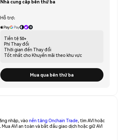
Nhà cung cấp bên thứ ba
Hỗ trợ:
Tiền tệ
50+
Phí
Thay đổi
Thời gian đến
Thay đổi
Tốt nhất cho
Khuyến mãi theo khu vực
Mua qua bên thứ ba
Đăng nhập, vào
nền tảng Onchain Trade
, tìm AVI hoặc
 Mua AVI an toàn và bắt đầu giao dịch hoặc giữ AVI