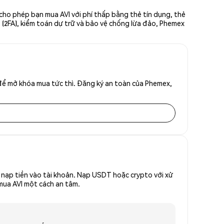
 cho phép bạn mua AVI với phí thấp bằng thẻ tín dụng, thẻ
ố (2FA), kiểm toán dự trữ và bảo vệ chống lừa đảo, Phemex
 để mở khóa mua tức thì. Đăng ký an toàn của Phemex,
nạp tiền vào tài khoản. Nạp USDT hoặc crypto với xử
 mua AVI một cách an tâm.