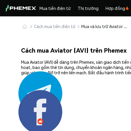
Mua tiền điện tử
Thị trường
Hợp đồng
Cách mua tiền điện tử
Mua và lưu trữ Aviator (AVI) an toàn
Cách mua Aviator (AVI) trên Phemex
Mua Aviator (AVI) dễ dàng trên Phemex, sàn giao dịch tiền
hoạt, bao gồm thẻ tín dụng, chuyển khoản ngân hàng, nhà
giúp việc mua AVI trở nên liền mạch. Bắt đầu hành trình t
Chia sẻ: