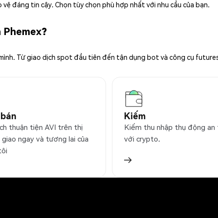
 vệ đáng tin cậy. Chọn tùy chọn phù hợp nhất với nhu cầu của bạn.
ên Phemex?
 mình. Từ giao dịch spot đầu tiên đến tận dụng bot và công cụ future
 bán
Kiếm
ch thuận tiện AVI trên thị
Kiếm thu nhập thụ động an
 giao ngay và tương lai của
với crypto.
tôi