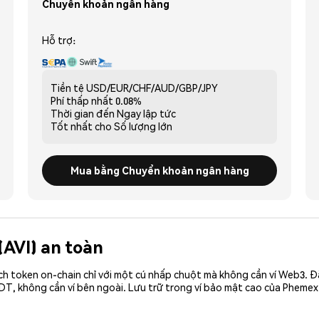
Chuyển khoản ngân hàng
Hỗ trợ:
Tiền tệ
USD/EUR/CHF/AUD/GBP/JPY
Phí thấp nhất
0.08%
Thời gian đến
Ngay lập tức
Tốt nhất cho
Số lượng lớn
Mua bằng Chuyển khoản ngân hàng
(AVI) an toàn
ch token on-chain chỉ với một cú nhấp chuột mà không cần ví Web3. 
DT, không cần ví bên ngoài. Lưu trữ trong ví bảo mật cao của Phemex.