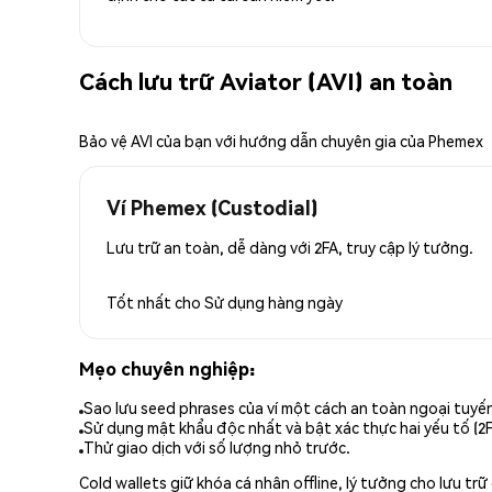
Cách lưu trữ Aviator (AVI) an toàn
Bảo vệ AVI của bạn với hướng dẫn chuyên gia của Phemex
Ví Phemex (Custodial)
Lưu trữ an toàn, dễ dàng với 2FA, truy cập lý tưởng.
Tốt nhất cho
Sử dụng hàng ngày
Mẹo chuyên nghiệp:
Sao lưu seed phrases của ví một cách an toàn ngoại tuyế
Sử dụng mật khẩu độc nhất và bật xác thực hai yếu tố (2F
Thử giao dịch với số lượng nhỏ trước.
Cold wallets giữ khóa cá nhân offline, lý tưởng cho lưu t