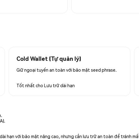
Cold Wallet (Tự quản lý)
Giữ ngoại tuyến an toàn với bảo mật seed phrase.
Tốt nhất cho
Lưu trữ dài hạn
n.
A).
rữ dài hạn với bảo mật nâng cao, nhưng cần lưu trữ an toàn để tránh m