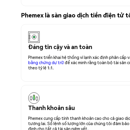
Phemex là sàn giao dịch tiền điện tử 
Đáng tin cậy và an toàn
Phemex triển khai hệ thống ví lạnh xác định phân cấp
bằng chứng dự trữ
để xác minh rằng toàn bộ tài sản
theo tỷ lệ 1:1.
Thanh khoản sâu
Phemex cung cấp tính thanh khoản cao cho cả giao dịc
tương lai. Sổ lệnh số lượng lớn của chúng tôi đảm bảo 
định cho tất cả tài sản niêm yết.