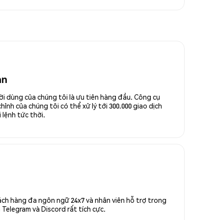
an
ời dùng của chúng tôi là ưu tiên hàng đầu. Công cụ
ỉnh của chúng tôi có thể xử lý tới 300.000 giao dịch
 lệnh tức thời.
ách hàng đa ngôn ngữ 24x7 và nhân viên hỗ trợ trong
Telegram và Discord rất tích cực.