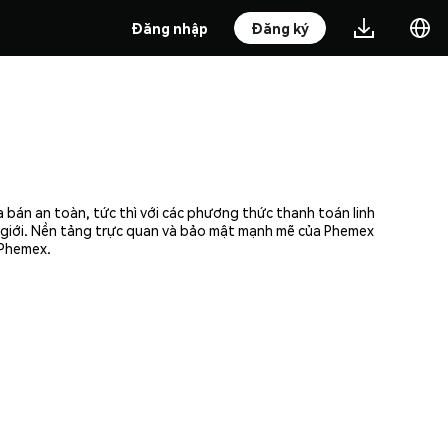
Đăng nhập
Đăng ký
 bán an toàn, tức thì với các phương thức thanh toán linh
ế giới. Nền tảng trực quan và bảo mật mạnh mẽ của Phemex
 Phemex.