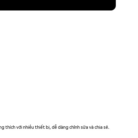
thích với nhiều thiết bị, dễ dàng chỉnh sửa và chia sẻ.