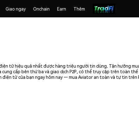
Giao ngay
Onchain
Earn
Thêm
 điện tử hiệu quả nhất được hàng triệu người tin dùng. Tận hưởng mua
 cung cấp bên thứ ba và giao dịch P2P, có thể truy cập trên toàn th
iền điện tử của bạn ngay hôm nay — mua Aviator an toàn và tự tin trên