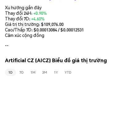
Xu hướng gần đây
Thay đổi 24H:
+0.90%
Thay đổi 7D:
+4.60%
Giá trị thị trường:
$109,076.00
Cao/Thấp 7D: $
0.00013084
/ $
0.00012531
Cảm xúc cộng đồng
--
Artificial CZ (AICZ) Biểu đồ giá thị trường
1D
7D
1M
3M
1Y
YTD