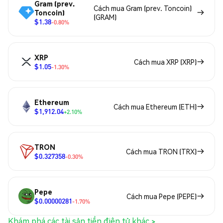
Gram (prev.
Cách mua Gram (prev. Toncoin)
Toncoin)
(GRAM)
$1.38
-0.80%
XRP
Cách mua XRP (XRP)
$1.05
-1.30%
Ethereum
Cách mua Ethereum (ETH)
$1,912.04
+2.10%
TRON
Cách mua TRON (TRX)
$0.327358
-0.30%
Pepe
Cách mua Pepe (PEPE)
$0.00000281
-1.70%
Khám phá các tài sản tiền điện tử khác >