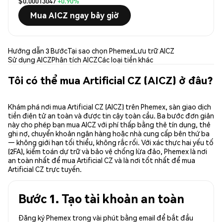
$0.00013047
+0.90%
Mua AICZ ngay bây giờ
Hướng dẫn 3 Bước
Tại sao chọn Phemex
Lưu trữ AICZ
Sử dụng AICZ
Phân tích AICZ
Các loại tiền khác
Tôi có thể mua Artificial CZ (AICZ) ở đâu?
Khám phá nơi mua Artificial CZ (AICZ) trên Phemex, sàn giao dịch
tiền điện tử an toàn và được tin cậy toàn cầu. Ba bước đơn giản
này cho phép bạn mua AICZ với phí thấp bằng thẻ tín dụng, thẻ
ghi nợ, chuyển khoản ngân hàng hoặc nhà cung cấp bên thứ ba
— không giới hạn tối thiểu, không rắc rối. Với xác thực hai yếu tố
(2FA), kiểm toán dự trữ và bảo vệ chống lừa đảo, Phemex là nơi
an toàn nhất để mua Artificial CZ và là nơi tốt nhất để mua
Artificial CZ trực tuyến.
Bước 1. Tạo tài khoản an toàn
Đăng ký Phemex trong vài phút bằng email để bắt đầu