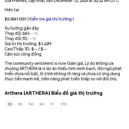
của Phemex, cập nhật vào December 12, 2025 at 02:32 AM UTC
Hiện tại
$0.00611031
(
Kiểm tra giá thị trường
)
Xu hướng gần đây
Thay đổi 24H:
--%
Thay đổi 7D:
--%
Giá trị thị trường:
$1.42M
Cao/Thấp 7D: $
--
/ $
--
Cảm xúc cộng đồng
The community sentiment is now Giảm giá. Lý do không ưa
chuộng ARTHERA là vì dự án thiếu tính minh bạch, đội ngũ phát
triển chưa nổi bật, lộ trình không rõ ràng và chưa có ứng dụng
thực tiễn mạnh mẽ, tiềm năng phát triển thấp so với đối thủ.
Arthera (ARTHERA) Biểu đồ giá thị trường
1D
7D
1M
3M
1Y
YTD