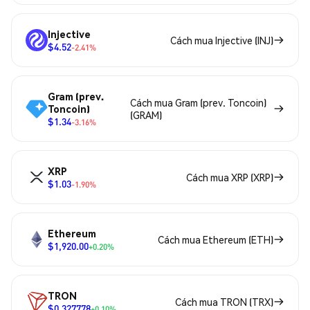
Injective
Cách mua Injective (INJ)
$4.52
-2.41%
Gram (prev.
Cách mua Gram (prev. Toncoin)
Toncoin)
(GRAM)
$1.34
-3.16%
XRP
Cách mua XRP (XRP)
$1.03
-1.90%
Ethereum
Cách mua Ethereum (ETH)
$1,920.00
+0.20%
TRON
Cách mua TRON (TRX)
$0.327778
+0.10%