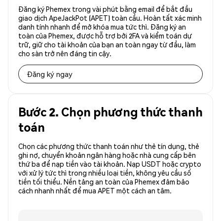
Đăng ký Phemex trong vài phút bằng email để bắt đầu
giao dịch ApeJackPot (APET) toàn cầu. Hoàn tất xác minh
danh tính nhanh để mở khóa mua tức thì. Đăng ký an
toàn của Phemex, được hỗ trợ bởi 2FA và kiểm toán dự
trữ, giữ cho tài khoản của bạn an toàn ngay từ đầu, làm
cho sàn trở nên đáng tin cậy.
Đăng ký ngay
Bước 2. Chọn phương thức thanh
toán
Chọn các phương thức thanh toán như thẻ tín dụng, thẻ
ghi nợ, chuyển khoản ngân hàng hoặc nhà cung cấp bên
thứ ba để nạp tiền vào tài khoản. Nạp USDT hoặc crypto
với xử lý tức thì trong nhiều loại tiền, không yêu cầu số
tiền tối thiểu. Nền tảng an toàn của Phemex đảm bảo
cách nhanh nhất để mua APET một cách an tâm.