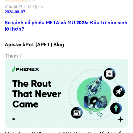
2026-08-07
|
10-15phút
2026-08-07
So sánh cổ phiếu META và MU 2026: Đầu tư nào sinh
lời hơn?
ApeJackPot (APET) Blog
Thêm