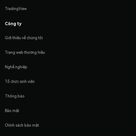
TradingView
Công ty
Giới thiệu về chúng tôi
Trang web thương hiệu
Nghề nghiệp
Tổ chức sinh viên
Thông báo
Bảo mật
Chính sách bảo mật