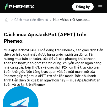
Đăng ký
Cách mua tiền điện tử
Mua và lưu trữ ApeJackPot (APET) an toàn
Cách mua ApeJackPot (APET) trên
Phemex
Mua ApeJackPot (APET) dễ dàng trên Phemex, sàn giao dịch tiền
điện tử hiệu quả nhất được hàng triệu người tin dùng. Tận
hưởng mua bán an toàn, tức thì với các phương thức thanh
toán linh hoạt, bao gồm thẻ tín dụng, chuyển khoản ngân hàng,
nhà cung cấp bên thứ ba và giao dịch P2P, có thể truy cập trên
toàn thế giới. Nền tảng trực quan và bảo mật mạnh mẽ của
Phemex giúp việc mua APET trở nên liền mạch. Bắt đầu hành
trình tiền điện tử của bạn ngay hôm nay — mua ApeJackPot an
toàn và tự tin trên Phemex.