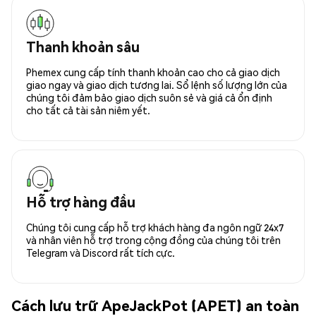
Thanh khoản sâu
Phemex cung cấp tính thanh khoản cao cho cả giao dịch
giao ngay và giao dịch tương lai. Sổ lệnh số lượng lớn của
chúng tôi đảm bảo giao dịch suôn sẻ và giá cả ổn định
cho tất cả tài sản niêm yết.
Hỗ trợ hàng đầu
Chúng tôi cung cấp hỗ trợ khách hàng đa ngôn ngữ 24x7
và nhân viên hỗ trợ trong cộng đồng của chúng tôi trên
Telegram và Discord rất tích cực.
Cách lưu trữ ApeJackPot (APET) an toàn