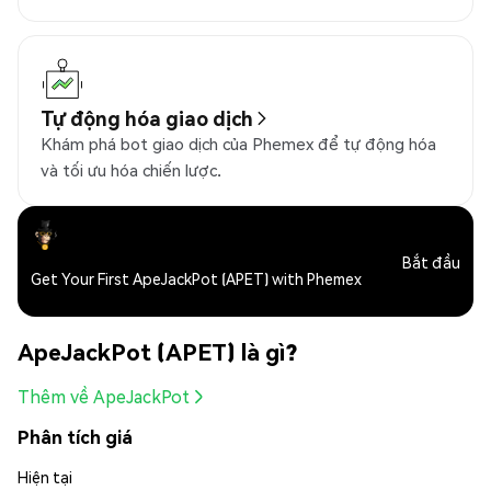
Tự động hóa giao dịch
Khám phá bot giao dịch của Phemex để tự động hóa
và tối ưu hóa chiến lược.
Bắt đầu
Get Your First ApeJackPot (APET) with Phemex
ApeJackPot (APET) là gì?
Thêm về ApeJackPot
Phân tích giá
Hiện tại