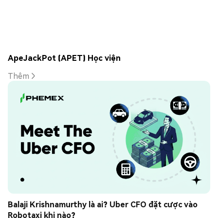
ApeJackPot (APET) Học viện
Thêm
Balaji Krishnamurthy là ai? Uber CFO đặt cược vào 
Robotaxi khi nào?