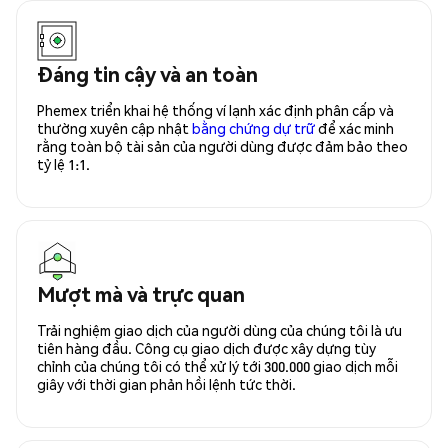
Đáng tin cậy và an toàn
Phemex triển khai hệ thống ví lạnh xác định phân cấp và
thường xuyên cập nhật
bằng chứng dự trữ
để xác minh
rằng toàn bộ tài sản của người dùng được đảm bảo theo
tỷ lệ 1:1.
Mượt mà và trực quan
Trải nghiệm giao dịch của người dùng của chúng tôi là ưu
tiên hàng đầu. Công cụ giao dịch được xây dựng tùy
chỉnh của chúng tôi có thể xử lý tới 300.000 giao dịch mỗi
giây với thời gian phản hồi lệnh tức thời.