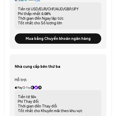
Tiền tệ
USD/EUR/CHF/AUD/GBP/JPY
Phí thấp nhất
0.08%
Thời gian đến
Ngay lập tức
Tốt nhất cho
Số lượng lớn
Mua bằng Chuyển khoản ngân hàng
Nhà cung cấp bên thứ ba
Hỗ trợ:
Tiền tệ
50+
Phí
Thay đổi
Thời gian đến
Thay đổi
Tốt nhất cho
Khuyến mãi theo khu vực