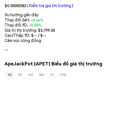
$0.00000582
(
Kiểm tra giá thị trường
)
Xu hướng gần đây
Thay đổi 24H:
+0.44%
Thay đổi 7D:
+0.00%
Giá trị thị trường:
$5,799.00
Cao/Thấp 7D: $
--
/ $
--
Cảm xúc cộng đồng
--
ApeJackPot (APET) Biểu đồ giá thị trường
1D
7D
1M
3M
1Y
YTD