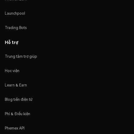
Launchpool
Trading Bots
Hỗ trợ
Trung tâm trợ giúp
Học viện
Learn & Earn
Blog tiền điện tử
Phí & Điều kiện
Phemex API