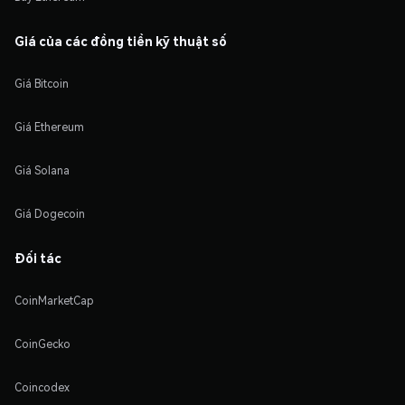
Giá của các đồng tiền kỹ thuật số
Giá Bitcoin
Giá Ethereum
Giá Solana
Giá Dogecoin
Đối tác
CoinMarketCap
CoinGecko
Coincodex