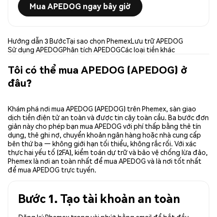
Mua APEDOG ngay bây giờ
Hướng dẫn 3 Bước
Tại sao chọn Phemex
Lưu trữ APEDOG
Sử dụng APEDOG
Phân tích APEDOG
Các loại tiền khác
Tôi có thể mua APEDOG (APEDOG) ở
đâu?
Khám phá nơi mua APEDOG (APEDOG) trên Phemex, sàn giao
dịch tiền điện tử an toàn và được tin cậy toàn cầu. Ba bước đơn
giản này cho phép bạn mua APEDOG với phí thấp bằng thẻ tín
dụng, thẻ ghi nợ, chuyển khoản ngân hàng hoặc nhà cung cấp
bên thứ ba — không giới hạn tối thiểu, không rắc rối. Với xác
thực hai yếu tố (2FA), kiểm toán dự trữ và bảo vệ chống lừa đảo,
Phemex là nơi an toàn nhất để mua APEDOG và là nơi tốt nhất
để mua APEDOG trực tuyến.
Bước 1. Tạo tài khoản an toàn