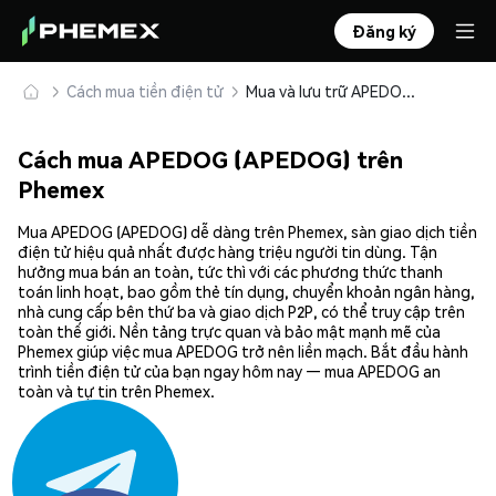
Đăng ký
Cách mua tiền điện tử
Mua và lưu trữ APEDOG (APEDOG) an toàn
Cách mua APEDOG (APEDOG) trên
Phemex
Mua APEDOG (APEDOG) dễ dàng trên Phemex, sàn giao dịch tiền
điện tử hiệu quả nhất được hàng triệu người tin dùng. Tận
hưởng mua bán an toàn, tức thì với các phương thức thanh
toán linh hoạt, bao gồm thẻ tín dụng, chuyển khoản ngân hàng,
nhà cung cấp bên thứ ba và giao dịch P2P, có thể truy cập trên
toàn thế giới. Nền tảng trực quan và bảo mật mạnh mẽ của
Phemex giúp việc mua APEDOG trở nên liền mạch. Bắt đầu hành
trình tiền điện tử của bạn ngay hôm nay — mua APEDOG an
toàn và tự tin trên Phemex.