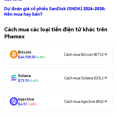
Dự đoán giá cổ phiếu SanDisk (SNDK) 2026-2030:
Nên mua hay bán?
Cách mua các loại tiền điện tử khác trên
Phemex
Bitcoin
Cách mua Bitcoin (BTC)
$64,938.00
+0.30%
Solana
Cách mua Solana (SOL)
$73.93
+0.60%
Injective
Cách mua Injective (INJ)
$4.51
-2.68%