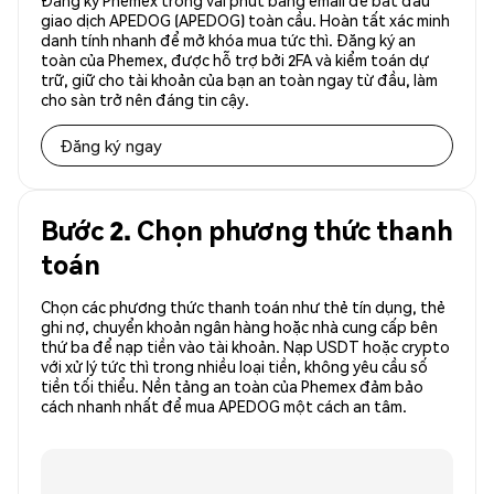
Đăng ký Phemex trong vài phút bằng email để bắt đầu
giao dịch APEDOG (APEDOG) toàn cầu. Hoàn tất xác minh
danh tính nhanh để mở khóa mua tức thì. Đăng ký an
toàn của Phemex, được hỗ trợ bởi 2FA và kiểm toán dự
trữ, giữ cho tài khoản của bạn an toàn ngay từ đầu, làm
cho sàn trở nên đáng tin cậy.
Đăng ký ngay
Bước 2. Chọn phương thức thanh
toán
Chọn các phương thức thanh toán như thẻ tín dụng, thẻ
ghi nợ, chuyển khoản ngân hàng hoặc nhà cung cấp bên
thứ ba để nạp tiền vào tài khoản. Nạp USDT hoặc crypto
với xử lý tức thì trong nhiều loại tiền, không yêu cầu số
tiền tối thiểu. Nền tảng an toàn của Phemex đảm bảo
cách nhanh nhất để mua APEDOG một cách an tâm.