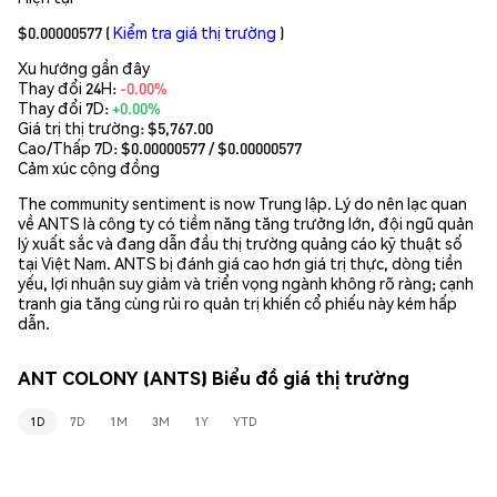
$0.00000577
(
Kiểm tra giá thị trường
)
Xu hướng gần đây
Thay đổi 24H:
-0.00%
Thay đổi 7D:
+0.00%
Giá trị thị trường:
$5,767.00
Cao/Thấp 7D: $
0.00000577
/ $
0.00000577
Cảm xúc cộng đồng
The community sentiment is now Trung lập. Lý do nên lạc quan
về ANTS là công ty có tiềm năng tăng trưởng lớn, đội ngũ quản
lý xuất sắc và đang dẫn đầu thị trường quảng cáo kỹ thuật số
tại Việt Nam. ANTS bị đánh giá cao hơn giá trị thực, dòng tiền
yếu, lợi nhuận suy giảm và triển vọng ngành không rõ ràng; cạnh
tranh gia tăng cùng rủi ro quản trị khiến cổ phiếu này kém hấp
dẫn.
ANT COLONY (ANTS) Biểu đồ giá thị trường
1D
7D
1M
3M
1Y
YTD