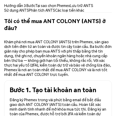
Hướng dẫn 3 Bước
Tại sao chọn Phemex
Lưu trữ ANTS
Sử dụng ANTS
Phân tích ANTS
Các loại tiền khác
Tôi có thể mua ANT COLONY (ANTS) ở
đâu?
Khám phá nơi mua ANT COLONY (ANTS) trên Phemex, sàn giao
dịch tiền điện tử an toàn và được tin cậy toàn cầu. Ba bước đơn
giản này cho phép bạn mua ANTS với phí thấp bằng thẻ tín
dụng, thẻ ghi nợ, chuyển khoản ngân hàng hoặc nhà cung cấp
bên thứ ba — không giới hạn tối thiểu, không rắc rối. Với xác
thực hai yếu tố (2FA), kiểm toán dự trữ và bảo vệ chống lừa đảo,
Phemex là nơi an toàn nhất để mua ANT COLONY và là nơi tốt
nhất để mua ANT COLONY trực tuyến.
Bước 1. Tạo tài khoản an toàn
Đăng ký Phemex trong vài phút bằng email để bắt đầu
giao dịch ANT COLONY (ANTS) toàn cầu. Hoàn tất xác
minh danh tính nhanh để mở khóa mua tức thì. Đăng ký an
toàn của Phemex, được hỗ trợ bởi 2FA và kiểm toán dự