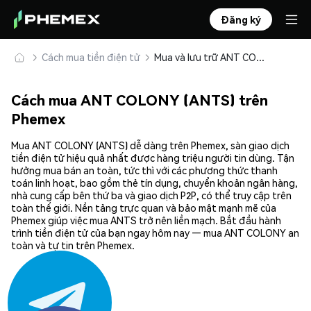
Đăng ký
Cách mua tiền điện tử
Mua và lưu trữ ANT COLONY (ANTS) an toàn
Cách mua ANT COLONY (ANTS) trên
Phemex
Mua ANT COLONY (ANTS) dễ dàng trên Phemex, sàn giao dịch
tiền điện tử hiệu quả nhất được hàng triệu người tin dùng. Tận
hưởng mua bán an toàn, tức thì với các phương thức thanh
toán linh hoạt, bao gồm thẻ tín dụng, chuyển khoản ngân hàng,
nhà cung cấp bên thứ ba và giao dịch P2P, có thể truy cập trên
toàn thế giới. Nền tảng trực quan và bảo mật mạnh mẽ của
Phemex giúp việc mua ANTS trở nên liền mạch. Bắt đầu hành
trình tiền điện tử của bạn ngay hôm nay — mua ANT COLONY an
toàn và tự tin trên Phemex.