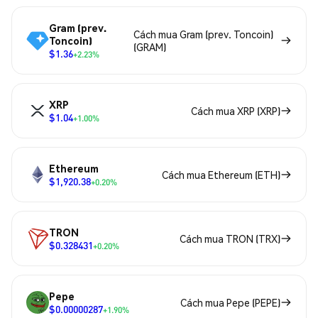
Gram (prev.
Cách mua Gram (prev. Toncoin)
Toncoin)
(GRAM)
$1.36
+2.23%
XRP
Cách mua XRP (XRP)
$1.04
+1.00%
Ethereum
Cách mua Ethereum (ETH)
$1,920.38
+0.20%
TRON
Cách mua TRON (TRX)
$0.328431
+0.20%
Pepe
Cách mua Pepe (PEPE)
$0.00000287
+1.90%