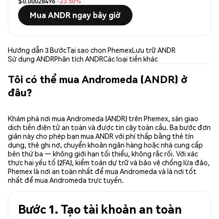
$0.00028496
-23.50%
Mua ANDR ngay bây giờ
Hướng dẫn 3 Bước
Tại sao chọn Phemex
Lưu trữ ANDR
Sử dụng ANDR
Phân tích ANDR
Các loại tiền khác
Tôi có thể mua Andromeda (ANDR) ở
đâu?
Khám phá nơi mua Andromeda (ANDR) trên Phemex, sàn giao
dịch tiền điện tử an toàn và được tin cậy toàn cầu. Ba bước đơn
giản này cho phép bạn mua ANDR với phí thấp bằng thẻ tín
dụng, thẻ ghi nợ, chuyển khoản ngân hàng hoặc nhà cung cấp
bên thứ ba — không giới hạn tối thiểu, không rắc rối. Với xác
thực hai yếu tố (2FA), kiểm toán dự trữ và bảo vệ chống lừa đảo,
Phemex là nơi an toàn nhất để mua Andromeda và là nơi tốt
nhất để mua Andromeda trực tuyến.
Bước 1. Tạo tài khoản an toàn