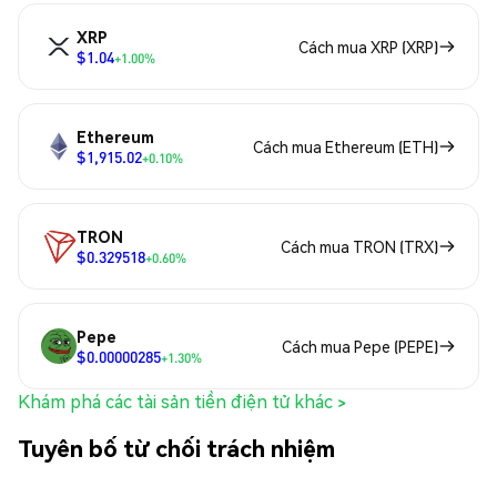
XRP
Cách mua XRP (XRP)
$1.04
+1.00%
Ethereum
Cách mua Ethereum (ETH)
$1,915.02
+0.10%
TRON
Cách mua TRON (TRX)
$0.329518
+0.60%
Pepe
Cách mua Pepe (PEPE)
$0.00000285
+1.30%
Khám phá các tài sản tiền điện tử khác >
Tuyên bố từ chối trách nhiệm