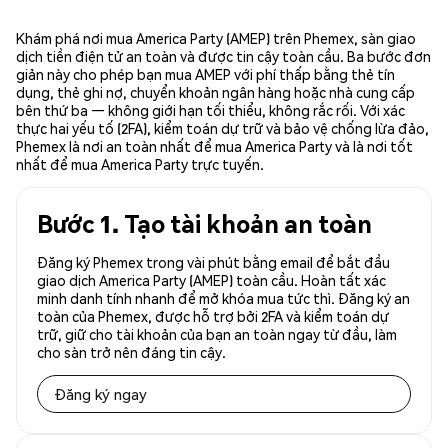
Khám phá nơi mua America Party (AMEP) trên Phemex, sàn giao
dịch tiền điện tử an toàn và được tin cậy toàn cầu. Ba bước đơn
giản này cho phép bạn mua AMEP với phí thấp bằng thẻ tín
dụng, thẻ ghi nợ, chuyển khoản ngân hàng hoặc nhà cung cấp
bên thứ ba — không giới hạn tối thiểu, không rắc rối. Với xác
thực hai yếu tố (2FA), kiểm toán dự trữ và bảo vệ chống lừa đảo,
Phemex là nơi an toàn nhất để mua America Party và là nơi tốt
nhất để mua America Party trực tuyến.
Bước 1. Tạo tài khoản an toàn
Đăng ký Phemex trong vài phút bằng email để bắt đầu
giao dịch America Party (AMEP) toàn cầu. Hoàn tất xác
minh danh tính nhanh để mở khóa mua tức thì. Đăng ký an
toàn của Phemex, được hỗ trợ bởi 2FA và kiểm toán dự
trữ, giữ cho tài khoản của bạn an toàn ngay từ đầu, làm
cho sàn trở nên đáng tin cậy.
Đăng ký ngay