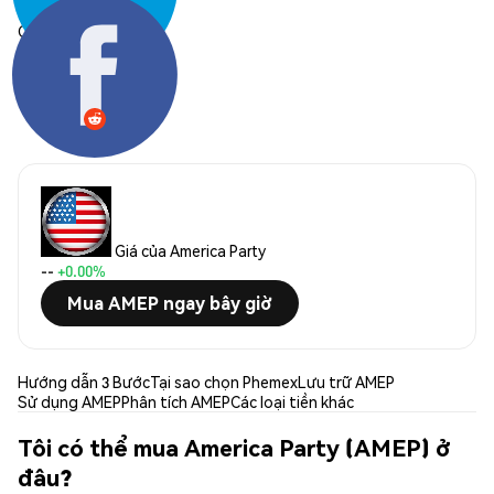
Chia sẻ:
Giá của America Party
--
+0.00%
Mua AMEP ngay bây giờ
Hướng dẫn 3 Bước
Tại sao chọn Phemex
Lưu trữ AMEP
Sử dụng AMEP
Phân tích AMEP
Các loại tiền khác
Tôi có thể mua America Party (AMEP) ở
đâu?