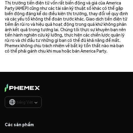
Thị trường tiền điện tử vốn rất biến động và giá của America
Party (AMEP) cũng như các tài sản kỹ thuật số khác có thể gặp
biến động đáng kể do điều kiện thị trường, thay đổi về quy định
và các yếu tố không thể đoán trước khác. Giao dịch tiền điện tử
tiềm ẩn rủi ro và hiệu quả hoạt động trong quá khứ không phản
ánh kết quả trong tương lai. Chúng tôi thực sự khuyên bạn nên
tiến hành nghiên cứu kỹ lưỡng, thực hiện các chiến lược quản lý
rủi ro và chỉ đầu tư những gì bạn có thể đủ khả năng để mất.
Phemex không chịu trách nhiệm về bất kỳ tổn thất nào mà bạn
có thể phải gánh chịu khi mua hoặc bán America Party.
tiếng Việt

Các sản phẩm