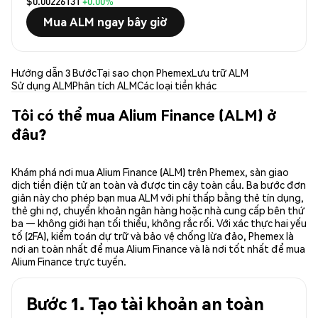
$0.00226131
+0.00%
Mua ALM ngay bây giờ
Hướng dẫn 3 Bước
Tại sao chọn Phemex
Lưu trữ ALM
Sử dụng ALM
Phân tích ALM
Các loại tiền khác
Tôi có thể mua Alium Finance (ALM) ở
đâu?
Khám phá nơi mua Alium Finance (ALM) trên Phemex, sàn giao
dịch tiền điện tử an toàn và được tin cậy toàn cầu. Ba bước đơn
giản này cho phép bạn mua ALM với phí thấp bằng thẻ tín dụng,
thẻ ghi nợ, chuyển khoản ngân hàng hoặc nhà cung cấp bên thứ
ba — không giới hạn tối thiểu, không rắc rối. Với xác thực hai yếu
tố (2FA), kiểm toán dự trữ và bảo vệ chống lừa đảo, Phemex là
nơi an toàn nhất để mua Alium Finance và là nơi tốt nhất để mua
Alium Finance trực tuyến.
Bước 1. Tạo tài khoản an toàn