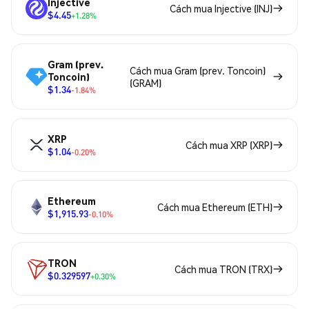
Injective
Cách mua Injective (INJ)
$4.45
+1.28%
Gram (prev.
Cách mua Gram (prev. Toncoin)
Toncoin)
(GRAM)
$1.34
-1.84%
XRP
Cách mua XRP (XRP)
$1.04
-0.20%
Ethereum
Cách mua Ethereum (ETH)
$1,915.93
-0.10%
TRON
Cách mua TRON (TRX)
$0.329597
+0.30%